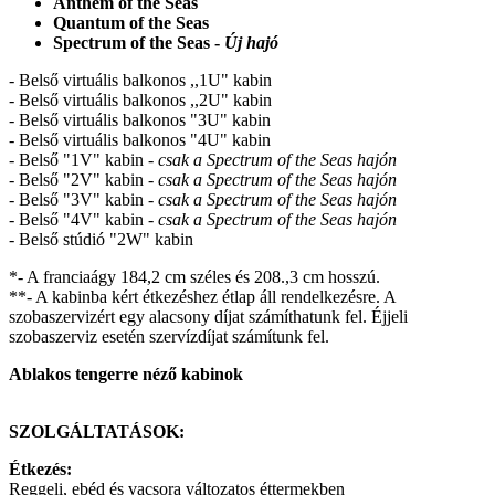
Anthem of the Seas
Quantum of the Seas
Spectrum of the Seas -
Új hajó
- Belső virtuális balkonos ,,1U" kabin
- Belső virtuális balkonos ,,2U" kabin
- Belső virtuális balkonos "3U" kabin
- Belső virtuális balkonos "4U" kabin
- Belső "1V" kabin -
csak a Spectrum of the Seas hajón
- Belső "2V" kabin -
csak a Spectrum of the Seas hajón
-
Belső "3V" kabin
- csak a Spectrum of the Seas hajón
- Belső "4V" kabin
- csak a Spectrum of the Seas hajón
- Belső stúdió "2W" kabin
*- A franciaágy 184,2 cm széles és 208.,3 cm hosszú.
**- A kabinba kért étkezéshez étlap áll rendelkezésre. A
szobaszervizért egy alacsony díjat számíthatunk fel. Éjjeli
szobaszerviz esetén szervízdíjat számítunk fel.
Ablakos tengerre néző kabinok
SZOLGÁLTATÁSOK:
Étkezés:
Reggeli, ebéd és vacsora változatos éttermekben