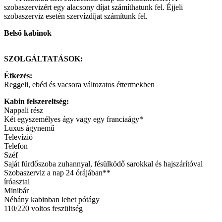
szobaszervizért egy alacsony díjat számíthatunk fel. Éjjeli
szobaszerviz esetén szervízdíjat számítunk fel.
Belső kabinok
SZOLGÁLTATÁSOK:
Étkezés:
Reggeli, ebéd és vacsora változatos éttermekben
Kabin felszereltség:
Nappali rész
Két egyszemélyes ágy vagy egy franciaágy*
Luxus ágynemű
Televízió
Telefon
Széf
Saját fürdőszoba zuhannyal, fésülködő sarokkal és hajszárítóval
Szobaszerviz a nap 24 órájában**
íróasztal
Minibár
Néhány kabinban lehet pótágy
110/220 voltos feszültség