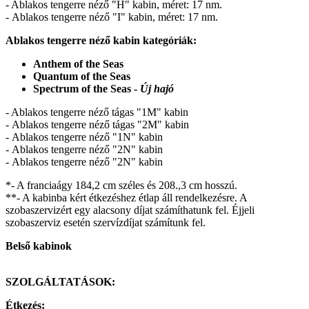
- Ablakos tengerre néző "H" kabin, méret: 17 nm.
- Ablakos tengerre néző "I" kabin, méret: 17 nm.
Ablakos tengerre néző kabin kategóriák:
Anthem of the Seas
Quantum of the Seas
Spectrum of the Seas -
Új hajó
- Ablakos tengerre néző tágas "1M" kabin
- Ablakos tengerre néző tágas "2M" kabin
- Ablakos tengerre néző "1N" kabin
- Ablakos tengerre néző "2N" kabin
- Ablakos tengerre néző "2N" kabin
*- A franciaágy 184,2 cm széles és 208.,3 cm hosszú.
**- A kabinba kért étkezéshez étlap áll rendelkezésre. A
szobaszervizért egy alacsony díjat számíthatunk fel. Éjjeli
szobaszerviz esetén szervízdíjat számítunk fel.
Belső kabinok
SZOLGÁLTATÁSOK:
Étkezés: