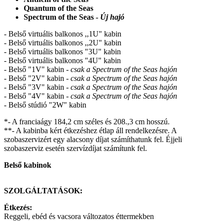
Quantum of the Seas
Spectrum of the Seas -
Új hajó
- Belső virtuális balkonos ,,1U" kabin
- Belső virtuális balkonos ,,2U" kabin
- Belső virtuális balkonos "3U" kabin
- Belső virtuális balkonos "4U" kabin
- Belső "1V" kabin -
csak a Spectrum of the Seas hajón
- Belső "2V" kabin -
csak a Spectrum of the Seas hajón
-
Belső "3V" kabin
- csak a Spectrum of the Seas hajón
- Belső "4V" kabin
- csak a Spectrum of the Seas hajón
- Belső stúdió "2W" kabin
*- A franciaágy 184,2 cm széles és 208.,3 cm hosszú.
**- A kabinba kért étkezéshez étlap áll rendelkezésre. A
szobaszervizért egy alacsony díjat számíthatunk fel. Éjjeli
szobaszerviz esetén szervízdíjat számítunk fel.
Belső kabinok
SZOLGÁLTATÁSOK:
Étkezés:
Reggeli, ebéd és vacsora változatos éttermekben