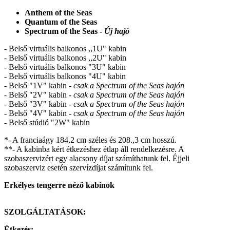
Anthem of the Seas
Quantum of the Seas
Spectrum of the Seas -
Új hajó
- Belső virtuális balkonos ,,1U" kabin
- Belső virtuális balkonos ,,2U" kabin
- Belső virtuális balkonos "3U" kabin
- Belső virtuális balkonos "4U" kabin
- Belső "1V" kabin -
csak a Spectrum of the Seas hajón
- Belső "2V" kabin -
csak a Spectrum of the Seas hajón
-
Belső "3V" kabin
- csak a Spectrum of the Seas hajón
- Belső "4V" kabin
- csak a Spectrum of the Seas hajón
- Belső stúdió "2W" kabin
*- A franciaágy 184,2 cm széles és 208.,3 cm hosszú.
**- A kabinba kért étkezéshez étlap áll rendelkezésre. A
szobaszervizért egy alacsony díjat számíthatunk fel. Éjjeli
szobaszerviz esetén szervízdíjat számítunk fel.
Erkélyes tengerre néző kabinok
SZOLGÁLTATÁSOK:
Étkezés: