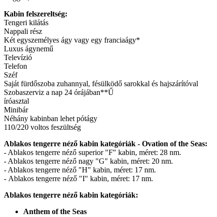
Kabin felszereltség:
Tengeri kilátás
Nappali rész
Két egyszemélyes ágy vagy egy franciaágy*
Luxus ágynemű
Televízió
Telefon
Széf
Saját fürdőszoba zuhannyal, fésülködő sarokkal és hajszárítóval
Szobaszerviz a nap 24 órájában**Ű
íróasztal
Minibár
Néhány kabinban lehet pótágy
110/220 voltos feszültség
Ablakos tengerre néző kabin kategóriák - Ovation of the Seas:
- Ablakos tengerre néző superior "F" kabin, méret: 28 nm.
- Ablakos tengerre néző nagy "G" kabin, méret: 20 nm.
- Ablakos tengerre néző "H" kabin, méret: 17 nm.
- Ablakos tengerre néző "I" kabin, méret: 17 nm.
Ablakos tengerre néző kabin kategóriák:
Anthem of the Seas