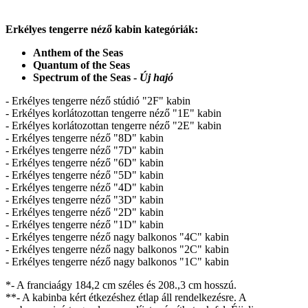
Erkélyes tengerre néző kabin kategóriák:
Anthem of the Seas
Quantum of the Seas
Spectrum of the Seas -
Új hajó
- Erkélyes tengerre néző stúdió "2F" kabin
- Erkélyes korlátozottan tengerre néző "1E" kabin
- Erkélyes korlátozottan tengerre néző "2E" kabin
- Erkélyes tengerre néző "8D" kabin
- Erkélyes tengerre néző "7D" kabin
- Erkélyes tengerre néző "6D" kabin
- Erkélyes tengerre néző "5D" kabin
- Erkélyes tengerre néző "4D" kabin
- Erkélyes tengerre néző "3D" kabin
- Erkélyes tengerre néző "2D" kabin
- Erkélyes tengerre néző "1D" kabin
- Erkélyes tengerre néző nagy balkonos "4C" kabin
- Erkélyes tengerre néző nagy balkonos "2C" kabin
- Erkélyes tengerre néző nagy balkonos "1C" kabin
*- A franciaágy 184,2 cm széles és 208.,3 cm hosszú.
**- A kabinba kért étkezéshez étlap áll rendelkezésre. A