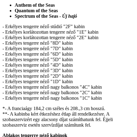
Anthem of the Seas
Quantum of the Seas
Spectrum of the Seas -
Új hajó
- Erkélyes tengerre néző stúdió "2F" kabin
- Erkélyes korlátozottan tengerre néző "1E" kabin
- Erkélyes korlátozottan tengerre néző "2E" kabin
- Erkélyes tengerre néző "8D" kabin
- Erkélyes tengerre néző "7D" kabin
- Erkélyes tengerre néző "6D" kabin
- Erkélyes tengerre néző "5D" kabin
- Erkélyes tengerre néző "4D" kabin
- Erkélyes tengerre néző "3D" kabin
- Erkélyes tengerre néző "2D" kabin
- Erkélyes tengerre néző "1D" kabin
- Erkélyes tengerre néző nagy balkonos "4C" kabin
- Erkélyes tengerre néző nagy balkonos "2C" kabin
- Erkélyes tengerre néző nagy balkonos "1C" kabin
*- A franciaágy 184,2 cm széles és 208.,3 cm hosszú.
**- A kabinba kért étkezéshez étlap áll rendelkezésre. A
szobaszervizért egy alacsony díjat számíthatunk fel. Éjjeli
szobaszerviz esetén szervízdíjat számítunk fel.
Ablakos tengerre néző kabinok