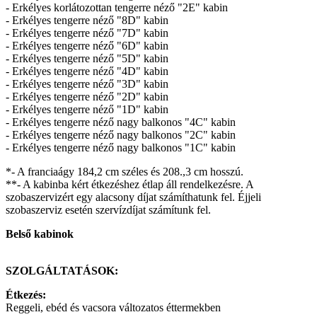
- Erkélyes korlátozottan tengerre néző "2E" kabin
- Erkélyes tengerre néző "8D" kabin
- Erkélyes tengerre néző "7D" kabin
- Erkélyes tengerre néző "6D" kabin
- Erkélyes tengerre néző "5D" kabin
- Erkélyes tengerre néző "4D" kabin
- Erkélyes tengerre néző "3D" kabin
- Erkélyes tengerre néző "2D" kabin
- Erkélyes tengerre néző "1D" kabin
- Erkélyes tengerre néző nagy balkonos "4C" kabin
- Erkélyes tengerre néző nagy balkonos "2C" kabin
- Erkélyes tengerre néző nagy balkonos "1C" kabin
*- A franciaágy 184,2 cm széles és 208.,3 cm hosszú.
**- A kabinba kért étkezéshez étlap áll rendelkezésre. A
szobaszervizért egy alacsony díjat számíthatunk fel. Éjjeli
szobaszerviz esetén szervízdíjat számítunk fel.
Belső kabinok
SZOLGÁLTATÁSOK:
Étkezés:
Reggeli, ebéd és vacsora változatos éttermekben