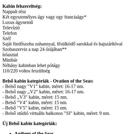
Kabin felszereltség:
Nappali rész
Két egyszemélyes ágy vagy egy franciaágy*
Luxus ágynemű
Televízió
Telefon
Széf
Saját fürdőszoba zuhannyal, fésülködő sarokkal és hajszárítóval
Szobaszerviz a nap 24 órájában**
íróasztal
Minibár
Néhány kabinban lehet pótágy
110/220 voltos feszültség
Belső kabin kategóriák - Ovation of the Seas:
- Belső nagy "V1" kabin, méret: 16-17 nm.
- Belső nagy ,,V2" kabin, méret: 16-17 nm.
- Belső ,,V3" kabin, méret: 15 nm.
- Belső "V4" kabin, méret: 15 nm.
- Belső "V5" kabin, méret: 15 nm.
- Belső stúdió virtuális balkonos "SI" kabin, méret: 9 nm.
Új Belső kabin kategóriák:
Anthem of the Seas