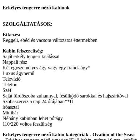
Erkélyes tengerre néző kabinok
SZOLGÁLTATÁSOK:
Étkezés:
Reggeli, ebéd és vacsora változatos éttermekben
Kabin felszereltség:
Saját erkély tengeri kilátással
Nappali rész
Két egyszemélyes ágy vagy egy franciaágy*
Luxus ágynemű
Televízió
Telefon
Széf
Saját fürdőszoba zuhannyal, fésülködő sarokkal és hajszárítóval
Szobaszerviz a nap 24 órájában**Ű
íróasztal
Minibár
Néhány kabinban lehet pótágy
110/220 voltos feszültség
Erkélyes tengerre néző kabin kategóriák - Ovation of the Seas: