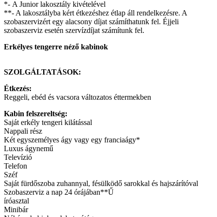
*- A Junior lakosztály kivételével
**- A lakosztályba kért étkezéshez étlap áll rendelkezésre. A
szobaszervizért egy alacsony díjat számíthatunk fel. Éjjeli
szobaszerviz esetén szervízdíjat számítunk fel.
Erkélyes tengerre néző kabinok
SZOLGÁLTATÁSOK:
Étkezés:
Reggeli, ebéd és vacsora változatos éttermekben
Kabin felszereltség:
Saját erkély tengeri kilátással
Nappali rész
Két egyszemélyes ágy vagy egy franciaágy*
Luxus ágynemű
Televízió
Telefon
Széf
Saját fürdőszoba zuhannyal, fésülködő sarokkal és hajszárítóval
Szobaszerviz a nap 24 órájában**Ű
íróasztal
Minibár