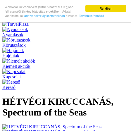
Weboldalunk cookie-kat (sütiket) használ a legjobb
Rendben
felhasználói élmény biztosítás érdekében. Adatai
védelméröl az
adatvédelmi tájékoztatónkban
olvashat.
További információ
Nyaralások
Körutazások
Hajóutak
Kiemelt akciók
Kapcsolat
Kereső
HÉTVÉGI KIRUCCANÁS,
Spectrum of the Seas