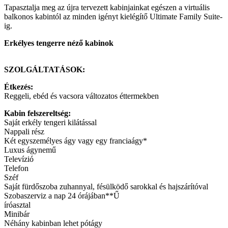
Tapasztalja meg az újra tervezett kabinjainkat egészen a virtuális
balkonos kabintól az minden igényt kielégítő Ultimate Family Suite-
ig.
Erkélyes tengerre néző kabinok
SZOLGÁLTATÁSOK:
Étkezés:
Reggeli, ebéd és vacsora változatos éttermekben
Kabin felszereltség:
Saját erkély tengeri kilátással
Nappali rész
Két egyszemélyes ágy vagy egy franciaágy*
Luxus ágynemű
Televízió
Telefon
Széf
Saját fürdőszoba zuhannyal, fésülködő sarokkal és hajszárítóval
Szobaszerviz a nap 24 órájában**Ű
íróasztal
Minibár
Néhány kabinban lehet pótágy