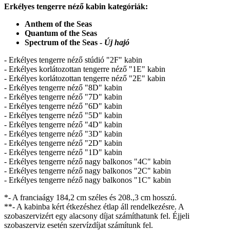
Erkélyes tengerre néző kabin kategóriák:
Anthem of the Seas
Quantum of the Seas
Spectrum of the Seas -
Új hajó
- Erkélyes tengerre néző stúdió "2F" kabin
- Erkélyes korlátozottan tengerre néző "1E" kabin
- Erkélyes korlátozottan tengerre néző "2E" kabin
- Erkélyes tengerre néző "8D" kabin
- Erkélyes tengerre néző "7D" kabin
- Erkélyes tengerre néző "6D" kabin
- Erkélyes tengerre néző "5D" kabin
- Erkélyes tengerre néző "4D" kabin
- Erkélyes tengerre néző "3D" kabin
- Erkélyes tengerre néző "2D" kabin
- Erkélyes tengerre néző "1D" kabin
- Erkélyes tengerre néző nagy balkonos "4C" kabin
- Erkélyes tengerre néző nagy balkonos "2C" kabin
- Erkélyes tengerre néző nagy balkonos "1C" kabin
*- A franciaágy 184,2 cm széles és 208.,3 cm hosszú.
**- A kabinba kért étkezéshez étlap áll rendelkezésre. A
szobaszervizért egy alacsony díjat számíthatunk fel. Éjjeli
szobaszerviz esetén szervízdíjat számítunk fel.