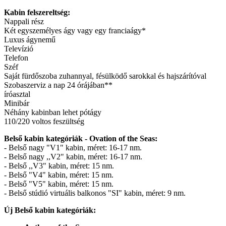
Kabin felszereltség:
Nappali rész
Két egyszemélyes ágy vagy egy franciaágy*
Luxus ágynemű
Televízió
Telefon
Széf
Saját fürdőszoba zuhannyal, fésülködő sarokkal és hajszárítóval
Szobaszerviz a nap 24 órájában**
íróasztal
Minibár
Néhány kabinban lehet pótágy
110/220 voltos feszültség
Belső kabin kategóriák - Ovation of the Seas:
- Belső nagy "V1" kabin, méret: 16-17 nm.
- Belső nagy ,,V2" kabin, méret: 16-17 nm.
- Belső ,,V3" kabin, méret: 15 nm.
- Belső "V4" kabin, méret: 15 nm.
- Belső "V5" kabin, méret: 15 nm.
- Belső stúdió virtuális balkonos "SI" kabin, méret: 9 nm.
Új Belső kabin kategóriák: