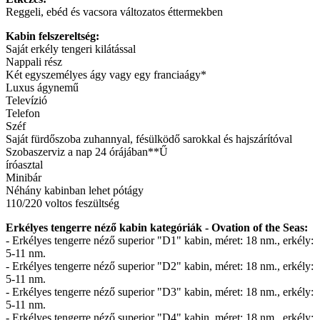
Reggeli, ebéd és vacsora változatos éttermekben
Kabin felszereltség:
Saját erkély tengeri kilátással
Nappali rész
Két egyszemélyes ágy vagy egy franciaágy*
Luxus ágynemű
Televízió
Telefon
Széf
Saját fürdőszoba zuhannyal, fésülködő sarokkal és hajszárítóval
Szobaszerviz a nap 24 órájában**Ű
íróasztal
Minibár
Néhány kabinban lehet pótágy
110/220 voltos feszültség
Erkélyes tengerre néző kabin kategóriák - Ovation of the Seas:
- Erkélyes tengerre néző superior "D1" kabin, méret: 18 nm., erkély:
5-11 nm.
- Erkélyes tengerre néző superior "D2" kabin, méret: 18 nm., erkély:
5-11 nm.
- Erkélyes tengerre néző superior "D3" kabin, méret: 18 nm., erkély:
5-11 nm.
- Erkélyes tengerre néző superior "D4" kabin, méret: 18 nm., erkély: