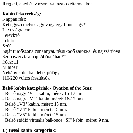
Reggeli, ebéd és vacsora változatos éttermekben
Kabin felszereltség:
Nappali rész
Két egyszemélyes ágy vagy egy franciaágy*
Luxus ágynemű
Televízió
Telefon
Széf
Saját fürdőszoba zuhannyal, fésülködő sarokkal és hajszárítóval
Szobaszerviz a nap 24 órájában**
íróasztal
Minibár
Néhány kabinban lehet pótágy
110/220 voltos feszültség
Belső kabin kategóriák - Ovation of the Seas:
- Belső nagy "V1" kabin, méret: 16-17 nm.
- Belső nagy ,,V2" kabin, méret: 16-17 nm.
- Belső ,,V3" kabin, méret: 15 nm.
- Belső "V4" kabin, méret: 15 nm.
- Belső "V5" kabin, méret: 15 nm.
- Belső stúdió virtuális balkonos "SI" kabin, méret: 9 nm.
Új Belső kabin kategóriák: