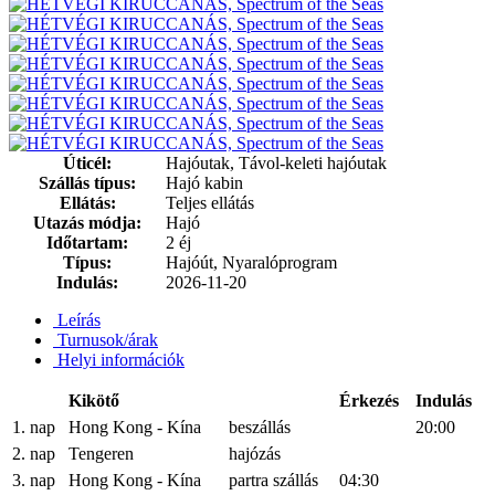
Úticél:
Hajóutak, Távol-keleti hajóutak
Szállás típus:
Hajó kabin
Ellátás:
Teljes ellátás
Utazás módja:
Hajó
Időtartam:
2 éj
Típus:
Hajóút, Nyaralóprogram
Indulás:
2026-11-20
Leírás
Turnusok/árak
Helyi információk
Kikötő
Érkezés
Indulás
1. nap
Hong Kong - Kína
beszállás
20:00
2. nap
Tengeren
hajózás
3. nap
Hong Kong - Kína
partra szállás
04:30