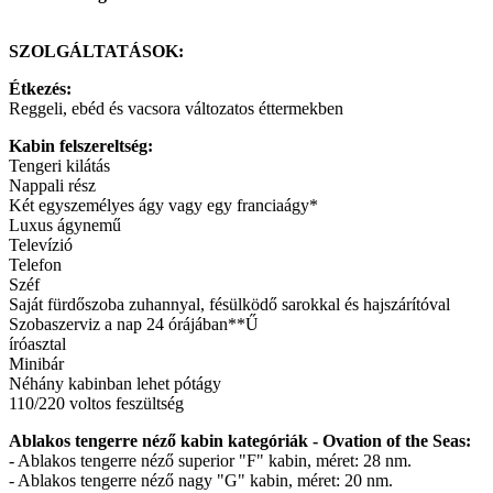
SZOLGÁLTATÁSOK:
Étkezés:
Reggeli, ebéd és vacsora változatos éttermekben
Kabin felszereltség:
Tengeri kilátás
Nappali rész
Két egyszemélyes ágy vagy egy franciaágy*
Luxus ágynemű
Televízió
Telefon
Széf
Saját fürdőszoba zuhannyal, fésülködő sarokkal és hajszárítóval
Szobaszerviz a nap 24 órájában**Ű
íróasztal
Minibár
Néhány kabinban lehet pótágy
110/220 voltos feszültség
Ablakos tengerre néző kabin kategóriák - Ovation of the Seas:
- Ablakos tengerre néző superior "F" kabin, méret: 28 nm.
- Ablakos tengerre néző nagy "G" kabin, méret: 20 nm.