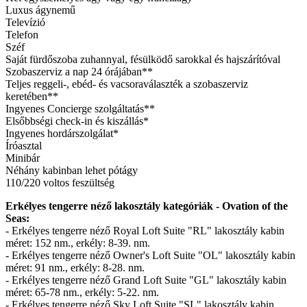
Luxus ágynemű
Televízió
Telefon
Széf
Saját fürdőszoba zuhannyal, fésülködő sarokkal és hajszárítóval
Szobaszerviz a nap 24 órájában**
Teljes reggeli-, ebéd- és vacsoraválaszték a szobaszerviz
keretében**
Ingyenes Concierge szolgáltatás**
Elsőbbségi check-in és kiszállás*
Ingyenes hordárszolgálat*
Íróasztal
Minibár
Néhány kabinban lehet pótágy
110/220 voltos feszültség
Erkélyes tengerre néző lakosztály kategóriák - Ovation of the
Seas:
- Erkélyes tengerre néző Royal Loft Suite "RL" lakosztály kabin
méret: 152 nm., erkély: 8-39. nm.
- Erkélyes tengerre néző Owner's Loft Suite "OL" lakosztály kabin
méret: 91 nm., erkély: 8-28. nm.
- Erkélyes tengerre néző Grand Loft Suite "GL" lakosztály kabin
méret: 65-78 nm., erkély: 5-22. nm.
- Erkélyes tengerre néző Sky Loft Suite "SL" lakosztály kabin