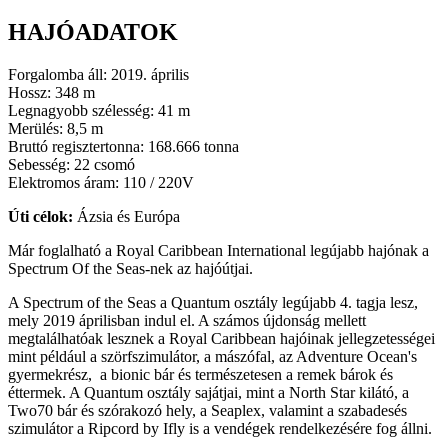
HAJÓADATOK
Forgalomba áll: 2019. április
Hossz: 348 m
Legnagyobb szélesség: 41 m
Merülés: 8,5 m
Bruttó regisztertonna: 168.666 tonna
Sebesség: 22 csomó
Elektromos áram: 110 / 220V
Úti célok:
Ázsia és Európa
Már foglalható a Royal Caribbean International legújabb hajónak a
Spectrum Of the Seas-nek az hajóútjai.
A Spectrum of the Seas a Quantum osztály legújabb 4. tagja lesz,
mely 2019 áprilisban indul el. A számos újdonság mellett
megtalálhatóak lesznek a Royal Caribbean hajóinak jellegzetességei
mint például a szörfszimulátor, a mászófal, az Adventure Ocean's
gyermekrész, a bionic bár és természetesen a remek bárok és
éttermek. A Quantum osztály sajátjai, mint a North Star kilátó, a
Two70 bár és szórakozó hely, a Seaplex, valamint a szabadesés
szimulátor a Ripcord by Ifly is a vendégek rendelkezésére fog állni.