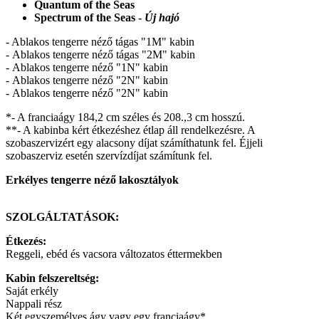
Quantum of the Seas
Spectrum of the Seas -
Új hajó
- Ablakos tengerre néző tágas "1M" kabin
- Ablakos tengerre néző tágas "2M" kabin
- Ablakos tengerre néző "1N" kabin
- Ablakos tengerre néző "2N" kabin
- Ablakos tengerre néző "2N" kabin
*- A franciaágy 184,2 cm széles és 208.,3 cm hosszú.
**- A kabinba kért étkezéshez étlap áll rendelkezésre. A
szobaszervizért egy alacsony díjat számíthatunk fel. Éjjeli
szobaszerviz esetén szervízdíjat számítunk fel.
Erkélyes tengerre néző lakosztályok
SZOLGÁLTATÁSOK:
Étkezés:
Reggeli, ebéd és vacsora változatos éttermekben
Kabin felszereltség:
Saját erkély
Nappali rész
Két egyszemélyes ágy vagy egy franciaágy*