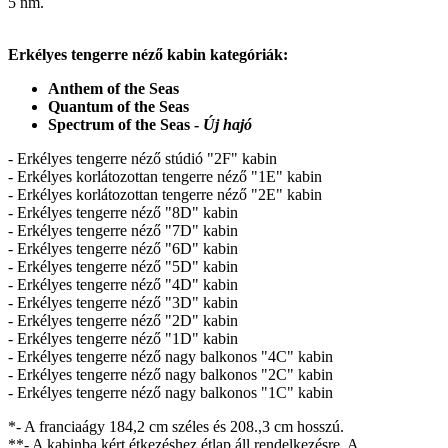
5 nm.
Erkélyes tengerre néző kabin kategóriák:
Anthem of the Seas
Quantum of the Seas
Spectrum of the Seas -
Új hajó
- Erkélyes tengerre néző stúdió "2F" kabin
- Erkélyes korlátozottan tengerre néző "1E" kabin
- Erkélyes korlátozottan tengerre néző "2E" kabin
- Erkélyes tengerre néző "8D" kabin
- Erkélyes tengerre néző "7D" kabin
- Erkélyes tengerre néző "6D" kabin
- Erkélyes tengerre néző "5D" kabin
- Erkélyes tengerre néző "4D" kabin
- Erkélyes tengerre néző "3D" kabin
- Erkélyes tengerre néző "2D" kabin
- Erkélyes tengerre néző "1D" kabin
- Erkélyes tengerre néző nagy balkonos "4C" kabin
- Erkélyes tengerre néző nagy balkonos "2C" kabin
- Erkélyes tengerre néző nagy balkonos "1C" kabin
*- A franciaágy 184,2 cm széles és 208.,3 cm hosszú.
**- A kabinba kért étkezéshez étlap áll rendelkezésre. A