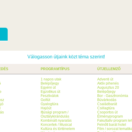
Válogasson útjaink közt téma szerint!
EDÉS
PROGRAMTÍPUS
ÚTJELLEMZŐ
1 napos utak
Adventi út
ó
Belépőjegy
Aktív pihenés
g
Egyéni út
Augusztus 20
e
Egzotikus út
Belépőjegy
Fesztiválok
Bor - Gasztronómia
usz
Golfút
Búvárkodás
jó
Gyalogtúra
Családbarát
l
Hajóút
Csillagtúra
tás
Ifjúsági program /
Csoportos út
Osztálykirándulás
Élményprogram
Kombinált nyaralás
Fakultatív program l
Koncertek / Musical
Felnőtt barát hotel
Kultúra és történelem
Film / sorozat tematik