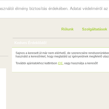
használói élmény biztosítás érdekében. Adatai védelméröl a
Rólunk
Szolgáltatások
Kedves Érdeklődő!
Sajnos a keresett út már nem elérhető, de szerencsére rendszerünkben 
használd a keresőnket, hogy megtaláld az igényeidnek megfelelő utazá
További ajánlatokhoz kattintson
IDE
, vagy használja a keresőt!