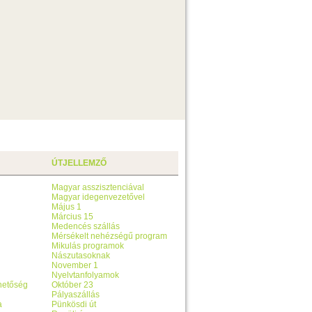
ÚTJELLEMZŐ
Magyar asszisztenciával
Magyar idegenvezetővel
Május 1
Március 15
Medencés szállás
Mérsékelt nehézségű program
Mikulás programok
Nászutasoknak
November 1
Nyelvtanfolyamok
ehetőség
Október 23
Pályaszállás
a
Pünkösdi út