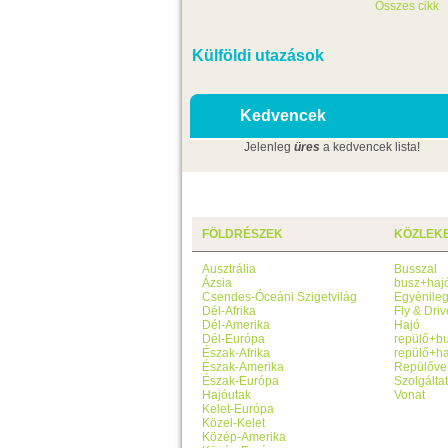
Összes cikk
Külföldi utazások
Kedvencek
Jelenleg
üres
a kedvencek lista!
FÖLDRÉSZEK
KÖZLEK
Ausztrália
Busszal
Ázsia
busz+haj
Csendes-Óceáni Szigetvilág
Egyénile
Dél-Afrika
Fly & Driv
Dél-Amerika
Hajó
Dél-Európa
repülő+b
Észak-Afrika
repülő+ha
Észak-Amerika
Repülőve
Észak-Európa
Szolgálta
Hajóutak
Vonat
Kelet-Európa
Közel-Kelet
Közép-Amerika