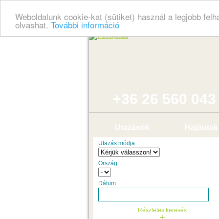
Weboldalunk cookie-kat (sütiket) használ a legjobb fel
olvashat.
További információ
+36 26 560 043
Utazások
Hajóutak
Utazás módja
Ország
Dátum
Részletes keresés
+