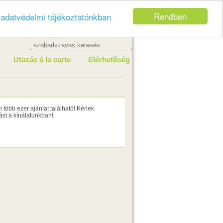
Rendben
z
adatvédelmi tájékoztatónkban
Utazás á la carte
Elérhetőség
több ezer ajánlat található! Kérlek
st a kínálatunkban!