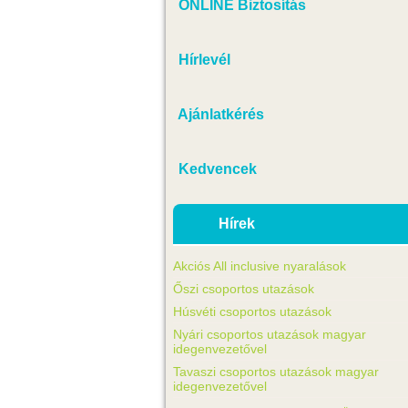
ONLINE Biztosítás
Hírlevél
Ajánlatkérés
Kedvencek
Hírek
Akciós All inclusive nyaralások
Őszi csoportos utazások
Húsvéti csoportos utazások
Nyári csoportos utazások magyar
idegenvezetővel
Tavaszi csoportos utazások magyar
idegenvezetővel