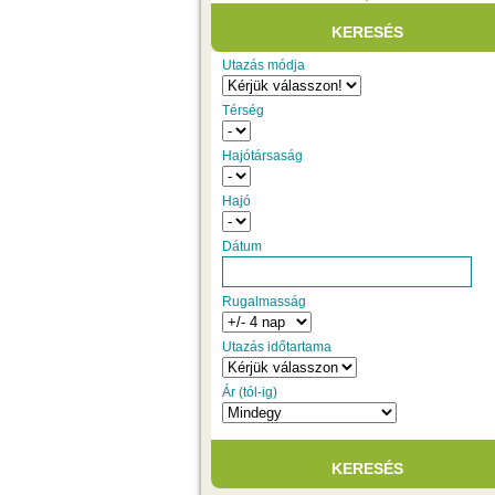
Utazás módja
Térség
Hajótársaság
Hajó
Dátum
Rugalmasság
Utazás időtartama
Ár (tól-ig)