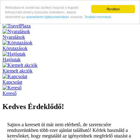
Weboldalunk cookie-kat (sütiket) használ a legjobb
Rendben
felhasználói élmény biztosítás érdekében. Adatai
védelméröl az
adatvédelmi tájékoztatónkban
olvashat.
További információ
Nyaralások
Körutazások
Hajóutak
Kiemelt akciók
Kapcsolat
Kereső
Kedves Érdeklődő!
Sajnos a keresett út már nem elérhető, de szerencsére
rendszerünkben több ezer ajánlat található! Kérlek használd a
keresőnket, hogy megtaláld az igényeidnek megfelelő utazást a