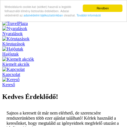
Weboldalunk cookie-kat (sütiket) használ a legjobb
Rendben
felhasználói élmény biztosítás érdekében. Adatai
védelméröl az
adatvédelmi tájékoztatónkban
olvashat.
További információ
Nyaralások
Körutazások
Hajóutak
Kiemelt akciók
Kapcsolat
Kereső
Kedves Érdeklődő!
Sajnos a keresett út már nem elérhető, de szerencsére
rendszerünkben több ezer ajánlat található! Kérlek használd a
keresőnket, hogy megtaláld az igényeidnek megfelelő utazást a