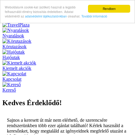
Weboldalunk cookie-kat (sütiket) használ a legjobb
Rendben
felhasználói élmény biztosítás érdekében. Adatai
védelméröl az
adatvédelmi tájékoztatónkban
olvashat.
További információ
Nyaralások
Körutazások
Hajóutak
Kiemelt akciók
Kapcsolat
Kereső
Kedves Érdeklődő!
Sajnos a keresett út már nem elérhető, de szerencsére
rendszerünkben több ezer ajánlat található! Kérlek használd a
keresőnket, hogy megtaláld az igényeidnek megfelelő utazást a