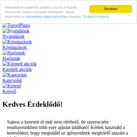
Weboldalunk cookie-kat (sütiket) használ a legjobb
Rendben
felhasználói élmény biztosítás érdekében. Adatai
védelméröl az
adatvédelmi tájékoztatónkban
olvashat.
További információ
Nyaralások
Körutazások
Hajóutak
Kiemelt akciók
Kapcsolat
Kereső
Kedves Érdeklődő!
Sajnos a keresett út már nem elérhető, de szerencsére
rendszerünkben több ezer ajánlat található! Kérlek használd a
keresőnket, hogy megtaláld az igényeidnek megfelelő utazást a