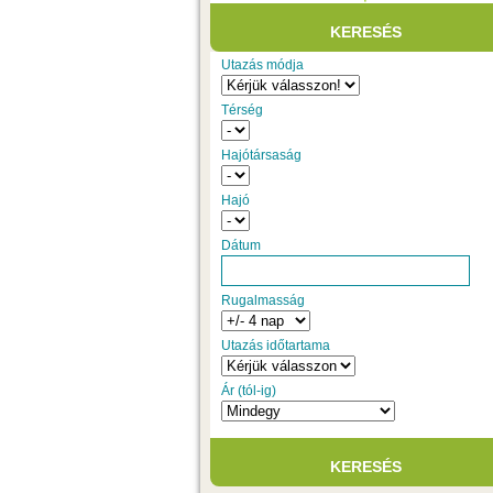
Utazás módja
Térség
Hajótársaság
Hajó
Dátum
Rugalmasság
Utazás időtartama
Ár (tól-ig)