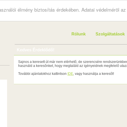
használói élmény biztosítás érdekében. Adatai védelméröl a
Rólunk
Szolgáltatások
Kedves Érdeklődő!
Sajnos a keresett út már nem elérhető, de szerencsére rendszerünkben 
használd a keresőnket, hogy megtaláld az igényeidnek megfelelő utazá
További ajánlatokhoz kattintson
IDE
, vagy használja a keresőt!