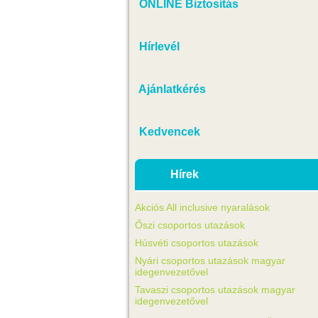
ONLINE Biztosítás
Hírlevél
Ajánlatkérés
Kedvencek
Hírek
Akciós All inclusive nyaralások
Őszi csoportos utazások
Húsvéti csoportos utazások
Nyári csoportos utazások magyar
idegenvezetővel
Tavaszi csoportos utazások magyar
idegenvezetővel