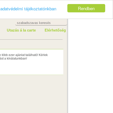
Rendben
z
adatvédelmi tájékoztatónkban
Utazás á la carte
Elérhetőség
több ezer ajánlat található! Kérlek
st a kínálatunkban!