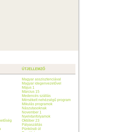
ÚTJELLEMZŐ
Magyar asszisztenciával
Magyar idegenvezetővel
Május 1
Március 15
Medencés szállás
Mérsékelt nehézségű program
Mikulás programok
Nászutasoknak
November 1
Nyelvtanfolyamok
ehetőség
Október 23
Pályaszállás
a
Pünkösdi út