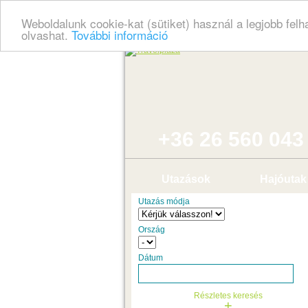
Weboldalunk cookie-kat (sütiket) használ a legjobb fel
olvashat.
További információ
+36 26 560 043
Utazások
Hajóutak
Utazás módja
Ország
Dátum
Részletes keresés
+