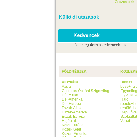
Összes cikk
Külföldi utazások
Kedvencek
Jelenleg
üres
a kedvencek lista!
FÖLDRÉSZEK
KÖZLEK
Ausztrália
Busszal
Ázsia
busz+haj
Csendes-Óceáni Szigetvilág
Egyénile
Dél-Afrika
Fly & Driv
Dél-Amerika
Hajó
Dél-Európa
repülő+b
Észak-Afrika
repülő+ha
Észak-Amerika
Repülőve
Észak-Európa
Szolgálta
Hajóutak
Vonat
Kelet-Európa
Közel-Kelet
Közép-Amerika