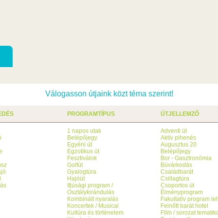
Válogasson útjaink közt téma szerint!
EDÉS
PROGRAMTÍPUS
ÚTJELLEMZŐ
1 napos utak
Adventi út
ó
Belépőjegy
Aktív pihenés
g
Egyéni út
Augusztus 20
e
Egzotikus út
Belépőjegy
Fesztiválok
Bor - Gasztronómia
usz
Golfút
Búvárkodás
jó
Gyalogtúra
Családbarát
l
Hajóút
Csillagtúra
tás
Ifjúsági program /
Csoportos út
Osztálykirándulás
Élményprogram
Kombinált nyaralás
Fakultatív program l
Koncertek / Musical
Felnőtt barát hotel
Kultúra és történelem
Film / sorozat tematik