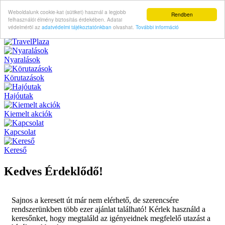
Weboldalunk cookie-kat (sütiket) használ a legjobb
Rendben
felhasználói élmény biztosítás érdekében. Adatai
védelméröl az
adatvédelmi tájékoztatónkban
olvashat.
További információ
Nyaralások
Körutazások
Hajóutak
Kiemelt akciók
Kapcsolat
Kereső
Kedves Érdeklődő!
Sajnos a keresett út már nem elérhető, de szerencsére
rendszerünkben több ezer ajánlat található! Kérlek használd a
keresőnket, hogy megtaláld az igényeidnek megfelelő utazást a