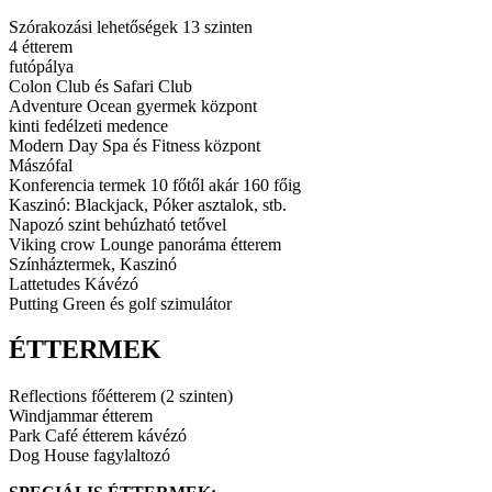
Szórakozási lehetőségek 13 szinten
4 étterem
futópálya
Colon Club és Safari Club
Adventure Ocean gyermek központ
kinti fedélzeti medence
Modern Day Spa és Fitness központ
Mászófal
Konferencia termek 10 főtől akár 160 főig
Kaszinó: Blackjack, Póker asztalok, stb.
Napozó szint behúzható tetővel
Viking crow Lounge panoráma étterem
Színháztermek, Kaszinó
Lattetudes Kávézó
Putting Green és golf szimulátor
ÉTTERMEK
Reflections főétterem (2 szinten)
Windjammar étterem
Park Café étterem kávézó
Dog House fagylaltozó