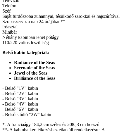
Televízió
Telefon
Széf
Saját fürdőszoba zuhannyal, fésülködő sarokkal és hajszárítóval
Szobaszerviz a nap 24 órájában**
íróasztal
Minibár
Néhány kabinban lehet pótágy
110/220 voltos feszültség
Belső kabin kategóriák:
Radiance of the Seas
Serenade of the Seas
Jewel of the Seas
Brilliance of the Seas
- Belső "1V" kabin
- Belső "2V" kabin
- Belső "3V" kabin
- Belső "4V" kabin
- Belső "6V" kabin
- Belső stúdió "2W" kabin
*- A franciaágy 184,2 cm széles és 208.,3 cm hosszú.
**- A kabinba kért étkezéshez étlap áll rendelkezésre. A