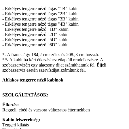
- Erkélyes tengerre néző tágas "1B" kabin
- Erkélyes tengerre néző tágas "2B" kabin
- Erkélyes tengerre néző tágas "3B" kabin
- Erkélyes tengerre néző tágas "4B" kabin
- Erkélyes tengerre néző "1D" kabin
- Erkélyes tengerre néző "2D" kabin
- Erkélyes tengerre néző "5D" kabin
- Erkélyes tengerre néző "6D" kabin
*- A franciaágy 184,2 cm széles és 208.,3 cm hosszú.
**- A kabinba kért étkezéshez étlap áll rendelkezésre. A
szobaszervizért egy alacsony díjat számíthatunk fel. Éjjeli
szobaszerviz esetén szervízdíjat számítunk fel.
Ablakos tengerre néző kabinok
SZOLGÁLTATÁSOK:
Étkezés:
Reggeli, ebéd és vacsora változatos éttermekben
Kabin felszereltség:
Tengeri kilátás