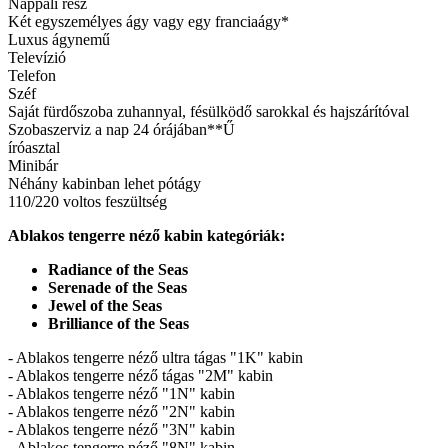
Nappali rész
Két egyszemélyes ágy vagy egy franciaágy*
Luxus ágynemű
Televízió
Telefon
Széf
Saját fürdőszoba zuhannyal, fésülködő sarokkal és hajszárítóval
Szobaszerviz a nap 24 órájában**Ű
íróasztal
Minibár
Néhány kabinban lehet pótágy
110/220 voltos feszültség
Ablakos tengerre néző kabin kategóriák:
Radiance of the Seas
Serenade of the Seas
Jewel of the Seas
Brilliance of the Seas
- Ablakos tengerre néző ultra tágas "1K" kabin
- Ablakos tengerre néző tágas "2M" kabin
- Ablakos tengerre néző "1N" kabin
- Ablakos tengerre néző "2N" kabin
- Ablakos tengerre néző "3N" kabin
- Ablakos tengerre néző "8N" kabin