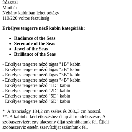
íróasztal
Minibár
Néhány kabinban lehet pótágy
110/220 voltos feszültség
Erkélyes tengerre néző kabin kategóriák:
Radiance of the Seas
Serenade of the Seas
Jewel of the Seas
Brilliance of the Seas
- Erkélyes tengerre néző tágas "1B" kabin
- Erkélyes tengerre néző tágas "2B" kabin
- Erkélyes tengerre néző tágas "3B" kabin
- Erkélyes tengerre néző tágas "4B" kabin
- Erkélyes tengerre néző "1D" kabin
- Erkélyes tengerre néző "2D" kabin
- Erkélyes tengerre néző "5D" kabin
- Erkélyes tengerre néző "6D" kabin
*- A franciaágy 184,2 cm széles és 208.,3 cm hosszú.
**- A kabinba kért étkezéshez étlap áll rendelkezésre. A
szobaszervizért egy alacsony díjat számíthatunk fel. Éjjeli
szobaszerviz esetén szervízdíjat számítunk fel.