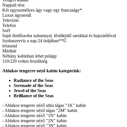
Nappali rész
Két egyszemélyes ágy vagy egy franciaágy*
Luxus ágynemű
Televízió
Telefon
Széf
Saját fürdőszoba zuhannyal, fésülködő sarokkal és hajszárítóval
Szobaszerviz a nap 24 órájában**Ű
íróasztal
Minibár
Néhány kabinban lehet pótágy
110/220 voltos feszültség
Ablakos tengerre néző kabin kategóriák:
Radiance of the Seas
Serenade of the Seas
Jewel of the Seas
Brilliance of the Seas
- Ablakos tengerre néző ultra tágas "1K" kabin
- Ablakos tengerre néző tágas "2M" kabin
- Ablakos tengerre néző "1N" kabin
- Ablakos tengerre néző "2N" kabin
- Ablakos tengerre néző "3N" kabin