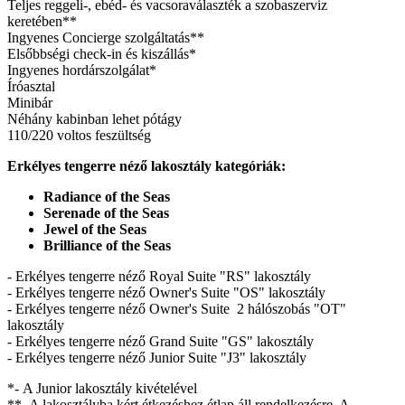
Teljes reggeli-, ebéd- és vacsoraválaszték a szobaszerviz
keretében**
Ingyenes Concierge szolgáltatás**
Elsőbbségi check-in és kiszállás*
Ingyenes hordárszolgálat*
Íróasztal
Minibár
Néhány kabinban lehet pótágy
110/220 voltos feszültség
Erkélyes tengerre néző lakosztály kategóriák:
Radiance of the Seas
Serenade of the Seas
Jewel of the Seas
Brilliance of the Seas
- Erkélyes tengerre néző Royal Suite "RS" lakosztály
- Erkélyes tengerre néző Owner's Suite "OS" lakosztály
- Erkélyes tengerre néző Owner's Suite 2 hálószobás "OT"
lakosztály
- Erkélyes tengerre néző Grand Suite "GS" lakosztály
- Erkélyes tengerre néző Junior Suite "J3" lakosztály
*- A Junior lakosztály kivételével
**- A lakosztályba kért étkezéshez étlap áll rendelkezésre. A