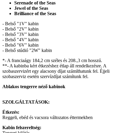
Serenade of the Seas
Jewel of the Seas
Brilliance of the Seas
- Belső "1V" kabin
- Belső "2V" kabin
- Belső "3V" kabin
- Belső "4V" kabin
- Belső "6V" kabin
- Belső stúdió "2W" kabin
*- A franciaágy 184,2 cm széles és 208.,3 cm hosszú.
**- A kabinba kért étkezéshez étlap áll rendelkezésre. A
szobaszervizért egy alacsony díjat számíthatunk fel. Éjjeli
szobaszerviz esetén szervízdíjat számítunk fel.
Ablakos tengerre néző kabinok
SZOLGÁLTATÁSOK:
Étkezés:
Reggeli, ebéd és vacsora változatos éttermekben
Kabin felszereltség:
Tengeri kilátás