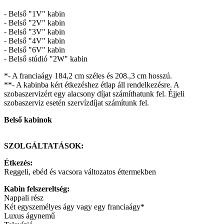
- Belső "1V" kabin
- Belső "2V" kabin
- Belső "3V" kabin
- Belső "4V" kabin
- Belső "6V" kabin
- Belső stúdió "2W" kabin
*- A franciaágy 184,2 cm széles és 208.,3 cm hosszú.
**- A kabinba kért étkezéshez étlap áll rendelkezésre. A
szobaszervizért egy alacsony díjat számíthatunk fel. Éjjeli
szobaszerviz esetén szervízdíjat számítunk fel.
Belső kabinok
SZOLGÁLTATÁSOK:
Étkezés:
Reggeli, ebéd és vacsora változatos éttermekben
Kabin felszereltség:
Nappali rész
Két egyszemélyes ágy vagy egy franciaágy*
Luxus ágynemű