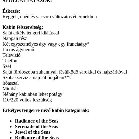
SZOLGÁLTATÁSOK:
Étkezés:
Reggeli, ebéd és vacsora változatos éttermekben
Kabin felszereltség:
Saját erkély tengeri kilátással
Nappali rész
Két egyszemélyes ágy vagy egy franciaágy*
Luxus ágynemű
Televízió
Telefon
Széf
Saját fürdőszoba zuhannyal, fésülködő sarokkal és hajszárítóval
Szobaszerviz a nap 24 órájában**Ű
íróasztal
Minibár
Néhány kabinban lehet pótágy
110/220 voltos feszültség
Erkélyes tengerre néző kabin kategóriák:
Radiance of the Seas
Serenade of the Seas
Jewel of the Seas
Brilliance of the Seas