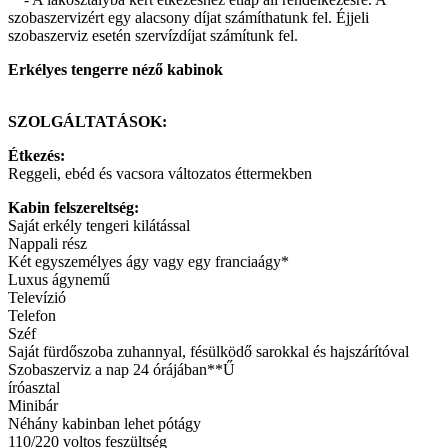
szobaszervizért egy alacsony díjat számíthatunk fel. Éjjeli
szobaszerviz esetén szervízdíjat számítunk fel.
Erkélyes tengerre néző kabinok
SZOLGÁLTATÁSOK:
Étkezés:
Reggeli, ebéd és vacsora változatos éttermekben
Kabin felszereltség:
Saját erkély tengeri kilátással
Nappali rész
Két egyszemélyes ágy vagy egy franciaágy*
Luxus ágynemű
Televízió
Telefon
Széf
Saját fürdőszoba zuhannyal, fésülködő sarokkal és hajszárítóval
Szobaszerviz a nap 24 órájában**Ű
íróasztal
Minibár
Néhány kabinban lehet pótágy
110/220 voltos feszültség