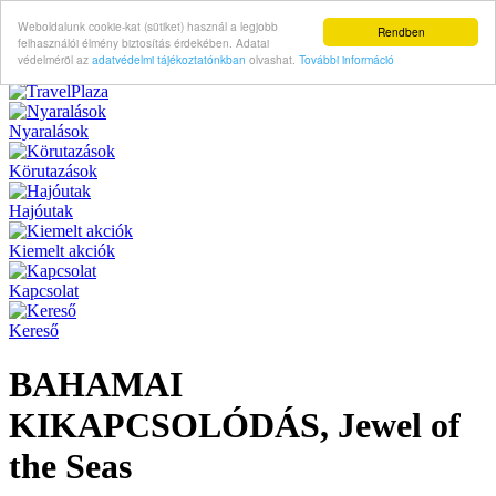
Weboldalunk cookie-kat (sütiket) használ a legjobb
Rendben
felhasználói élmény biztosítás érdekében. Adatai
védelméröl az
adatvédelmi tájékoztatónkban
olvashat.
További információ
Nyaralások
Körutazások
Hajóutak
Kiemelt akciók
Kapcsolat
Kereső
BAHAMAI
KIKAPCSOLÓDÁS, Jewel of
the Seas