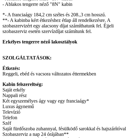
- Ablakos tengerre néző "8N" kabin
*- A franciaágy 184,2 cm széles és 208.,3 cm hosszú.
**- A kabinba kért étkezéshez étlap áll rendelkezésre. A
szobaszervizért egy alacsony díjat számíthatunk fel. Éjjeli
szobaszerviz esetén szervízdíjat számítunk fel.
Erkélyes tengerre néző lakosztályok
SZOLGÁLTATÁSOK:
Étkezés:
Reggeli, ebéd és vacsora változatos éttermekben
Kabin felszereltség:
Saját erkély
Nappali rész
Két egyszemélyes ágy vagy egy franciaágy*
Luxus ágynemű
Televízió
Telefon
Széf
Saját fürdőszoba zuhannyal, fésülködő sarokkal és hajszárítóval
Szobaszerviz a nap 24 órájában**