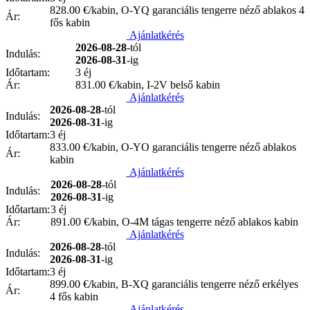
828.00
€/kabin, O-YQ garanciális tengerre néző ablakos 4
Ár:
fős kabin
Ajánlatkérés
2026-08-28
-tól
Indulás:
2026-08-31
-ig
Időtartam:
3 éj
Ár:
831.00
€/kabin, I-2V belső kabin
Ajánlatkérés
2026-08-28
-tól
Indulás:
2026-08-31
-ig
Időtartam:
3 éj
833.00
€/kabin, O-YO garanciális tengerre néző ablakos
Ár:
kabin
Ajánlatkérés
2026-08-28
-tól
Indulás:
2026-08-31
-ig
Időtartam:
3 éj
Ár:
891.00
€/kabin, O-4M tágas tengerre néző ablakos kabin
Ajánlatkérés
2026-08-28
-tól
Indulás:
2026-08-31
-ig
Időtartam:
3 éj
899.00
€/kabin, B-XQ garanciális tengerre néző erkélyes
Ár:
4 fős kabin
Ajánlatkérés