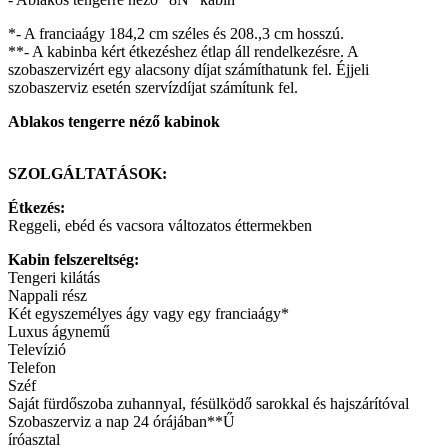
*- A franciaágy 184,2 cm széles és 208.,3 cm hosszú.
**- A kabinba kért étkezéshez étlap áll rendelkezésre. A
szobaszervizért egy alacsony díjat számíthatunk fel. Éjjeli
szobaszerviz esetén szervízdíjat számítunk fel.
Ablakos tengerre néző kabinok
SZOLGÁLTATÁSOK:
Étkezés:
Reggeli, ebéd és vacsora változatos éttermekben
Kabin felszereltség:
Tengeri kilátás
Nappali rész
Két egyszemélyes ágy vagy egy franciaágy*
Luxus ágynemű
Televízió
Telefon
Széf
Saját fürdőszoba zuhannyal, fésülködő sarokkal és hajszárítóval
Szobaszerviz a nap 24 órájában**Ű
íróasztal