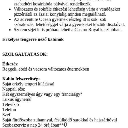
szabadtéri kosárlabda pályával rendelkezik.
Változatos és sokféle étkezési lehetőség várja a vendégeket
pizzériától az ázsiai konyháig minden megtalálható.
Az adventure Ocean gyermek részleg itt is sok -sok
szórakozási lehetőséggel várja a gyerekeket köztük diszkóval.
Szerencséjét itt is próbára teheti a Casino Royal kaszinóban.
Erkélyes tengerre néző kabinok
SZOLGÁLTATÁSOK:
Étkezés:
Reggeli, ebéd és vacsora változatos éttermekben
Kabin felszereltség:
Saját erkély tengeri kilátással
Nappali rész
Két egyszemélyes ágy vagy egy franciaágy*
Luxus ágynemű
Televízió
Telefon
Széf
Saját fürdőszoba zuhannyal, fésülködő sarokkal és hajszárítóval
Szobaszerviz a nap 24 órájában**Ű