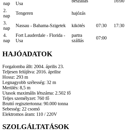
beszállás
16:00
nap
Usa
2.
Tengeren
hajózás
nap
3.
Nassau - Bahama-Szigetek
kikötés
07:30
17:30
nap
4.
Fort Lauderdale - Florida -
partra
07:00
nap
Usa
szállás
HAJÓADATOK
Forgalomba állt: 2004. április 23.
Teljesen felújítva: 2016. áprilisr
Hossz: 293 m
Legnagyobb szélesség: 32 m
Merülés: 8,5 m
Utasok maximális létszáma: 2.502 fő
Teljes személyzet: 760 fő
Bruttó regisztertonna: 90.000 tonna
Sebesség: 22 csomó
Elektromos áram: 110 / 220V
SZOLGÁLTATÁSOK