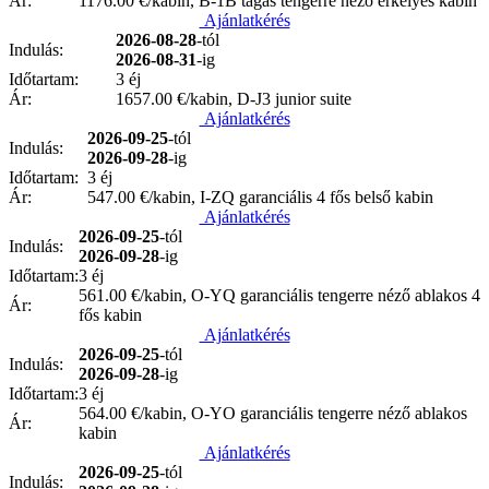
Ár:
1176.00
€/kabin, B-1B tágas tengerre néző erkélyes kabin
Ajánlatkérés
2026-08-28
-tól
Indulás:
2026-08-31
-ig
Időtartam:
3 éj
Ár:
1657.00
€/kabin, D-J3 junior suite
Ajánlatkérés
2026-09-25
-tól
Indulás:
2026-09-28
-ig
Időtartam:
3 éj
Ár:
547.00
€/kabin, I-ZQ garanciális 4 fős belső kabin
Ajánlatkérés
2026-09-25
-tól
Indulás:
2026-09-28
-ig
Időtartam:
3 éj
561.00
€/kabin, O-YQ garanciális tengerre néző ablakos 4
Ár:
fős kabin
Ajánlatkérés
2026-09-25
-tól
Indulás:
2026-09-28
-ig
Időtartam:
3 éj
564.00
€/kabin, O-YO garanciális tengerre néző ablakos
Ár:
kabin
Ajánlatkérés
2026-09-25
-tól
Indulás: