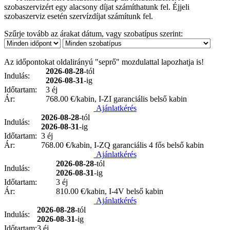
szobaszervizért egy alacsony díjat számíthatunk fel. Éjjeli
szobaszerviz esetén szervízdíjat számítunk fel.
Szűrje tovább az árakat dátum, vagy szobatípus szerint:
Az időpontokat oldalirányú "seprő" mozdulattal lapozhatja is!
2026-08-28
-tól
Indulás:
2026-08-31
-ig
Időtartam:
3 éj
Ár:
768.00
€/kabin, I-ZI garanciális belső kabin
Ajánlatkérés
2026-08-28
-tól
Indulás:
2026-08-31
-ig
Időtartam:
3 éj
Ár:
768.00
€/kabin, I-ZQ garanciális 4 fős belső kabin
Ajánlatkérés
2026-08-28
-tól
Indulás:
2026-08-31
-ig
Időtartam:
3 éj
Ár:
810.00
€/kabin, I-4V belső kabin
Ajánlatkérés
2026-08-28
-tól
Indulás:
2026-08-31
-ig
Időtartam:
3 éj