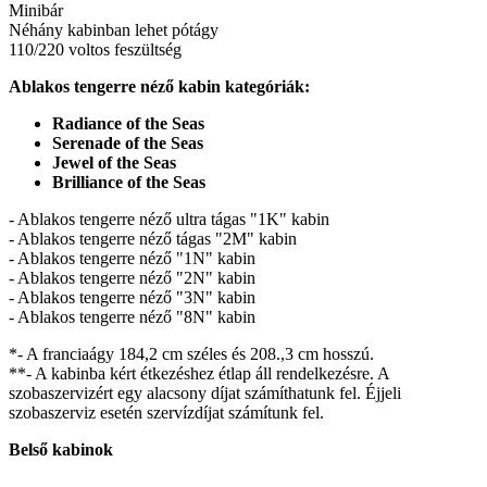
Minibár
Néhány kabinban lehet pótágy
110/220 voltos feszültség
Ablakos tengerre néző kabin kategóriák:
Radiance of the Seas
Serenade of the Seas
Jewel of the Seas
Brilliance of the Seas
- Ablakos tengerre néző ultra tágas "1K" kabin
- Ablakos tengerre néző tágas "2M" kabin
- Ablakos tengerre néző "1N" kabin
- Ablakos tengerre néző "2N" kabin
- Ablakos tengerre néző "3N" kabin
- Ablakos tengerre néző "8N" kabin
*- A franciaágy 184,2 cm széles és 208.,3 cm hosszú.
**- A kabinba kért étkezéshez étlap áll rendelkezésre. A
szobaszervizért egy alacsony díjat számíthatunk fel. Éjjeli
szobaszerviz esetén szervízdíjat számítunk fel.
Belső kabinok