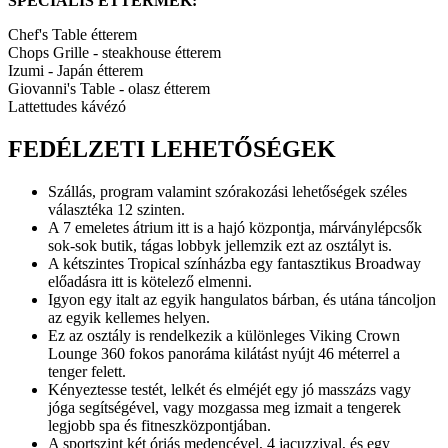
SPECIÁLIS ÉTTERMEK:
Chef's Table étterem
Chops Grille - steakhouse étterem
Izumi - Japán étterem
Giovanni's Table - olasz étterem
Lattettudes kávézó
FEDÉLZETI LEHETŐSÉGEK
Szállás, program valamint szórakozási lehetőségek széles
választéka 12 szinten.
A 7 emeletes átrium itt is a hajó központja, márványlépcsők
sok-sok butik, tágas lobbyk jellemzik ezt az osztályt is.
A kétszintes Tropical színházba egy fantasztikus Broadway
előadásra itt is kötelező elmenni.
Igyon egy italt az egyik hangulatos bárban, és utána táncoljon
az egyik kellemes helyen.
Ez az osztály is rendelkezik a különleges Viking Crown
Lounge 360 fokos panoráma kilátást nyújt 46 méterrel a
tenger felett.
Kényeztesse testét, lelkét és elméjét egy jó masszázs vagy
jóga segítségével, vagy mozgassa meg izmait a tengerek
legjobb spa és fitneszközpontjában.
A sportszint két óriás medencével, 4 jacuzzival, és egy