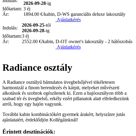
Indulás:
2026-09-28
-ig
Időtartam:
3 éj
Ár:
1894.00
€/kabin, D-WS garanciális deluxe lakosztály
Ajánlatkérés
2026-09-25
-tól
Indulás:
2026-09-28
-ig
Időtartam:
3 éj
Ár:
2552.00
€/kabin, D-OT owner's lakosztály - 2 hálószobás
Ajánlatkérés
Radiance osztály
A Radiance osztályú bámulatos üvegbelsőjével tökéletesen
harmonizál a finom berendezés és kárpit, melyeket művészeti
alkotások és szobrok egészítenek ki. Ezen a hajóosztályon több a
szabad tér és üvegbelső, erkély ezért pillanatok alatt elfeledkezünk
arról, hogy egy hajón vagyunk.
További kabin kombinációkért gyermek árakért, helyszínre jutás
ajánlataiért, érdeklődjön Kollégáinknál!
Érintett desztinációk: