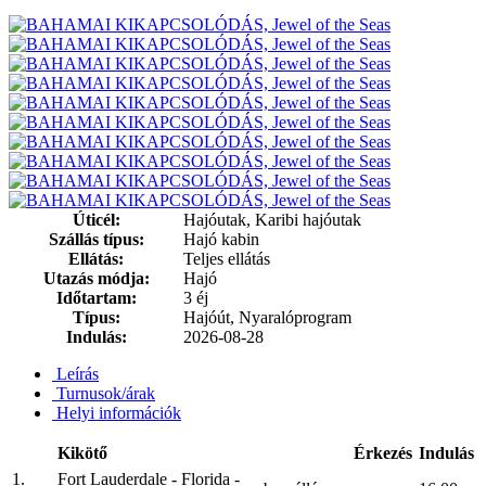
Úticél:
Hajóutak, Karibi hajóutak
Szállás típus:
Hajó kabin
Ellátás:
Teljes ellátás
Utazás módja:
Hajó
Időtartam:
3 éj
Típus:
Hajóút, Nyaralóprogram
Indulás:
2026-08-28
Leírás
Turnusok/árak
Helyi információk
Kikötő
Érkezés
Indulás
1.
Fort Lauderdale - Florida -