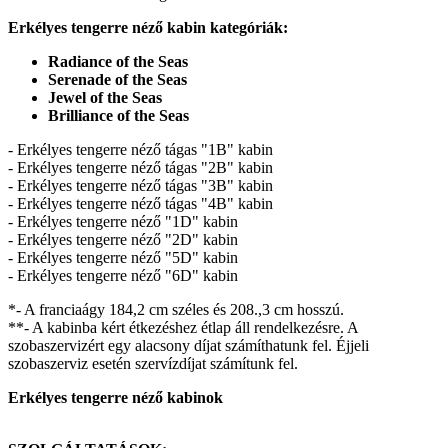
Erkélyes tengerre néző kabin kategóriák:
Radiance of the Seas
Serenade of the Seas
Jewel of the Seas
Brilliance of the Seas
- Erkélyes tengerre néző tágas "1B" kabin
- Erkélyes tengerre néző tágas "2B" kabin
- Erkélyes tengerre néző tágas "3B" kabin
- Erkélyes tengerre néző tágas "4B" kabin
- Erkélyes tengerre néző "1D" kabin
- Erkélyes tengerre néző "2D" kabin
- Erkélyes tengerre néző "5D" kabin
- Erkélyes tengerre néző "6D" kabin
*- A franciaágy 184,2 cm széles és 208.,3 cm hosszú.
**- A kabinba kért étkezéshez étlap áll rendelkezésre. A
szobaszervizért egy alacsony díjat számíthatunk fel. Éjjeli
szobaszerviz esetén szervízdíjat számítunk fel.
Erkélyes tengerre néző kabinok