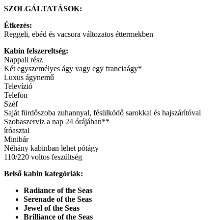
SZOLGÁLTATÁSOK:
Étkezés:
Reggeli, ebéd és vacsora változatos éttermekben
Kabin felszereltség:
Nappali rész
Két egyszemélyes ágy vagy egy franciaágy*
Luxus ágynemű
Televízió
Telefon
Széf
Saját fürdőszoba zuhannyal, fésülködő sarokkal és hajszárítóval
Szobaszerviz a nap 24 órájában**
íróasztal
Minibár
Néhány kabinban lehet pótágy
110/220 voltos feszültség
Belső kabin kategóriák:
Radiance of the Seas
Serenade of the Seas
Jewel of the Seas
Brilliance of the Seas