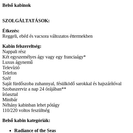
Belső kabinok
SZOLGÁLTATÁSOK:
Étkezés:
Reggeli, ebéd és vacsora változatos éttermekben
Kabin felszereltség:
Nappali rész
Két egyszemélyes ágy vagy egy franciaágy*
Luxus ágynemű
Televízió
Telefon
Széf
Saját fürdőszoba zuhannyal, fésülködő sarokkal és hajszárítóval
Szobaszerviz a nap 24 órájában**
íróasztal
Minibár
Néhány kabinban lehet pótágy
110/220 voltos feszültség
Belső kabin kategóriák:
Radiance of the Seas