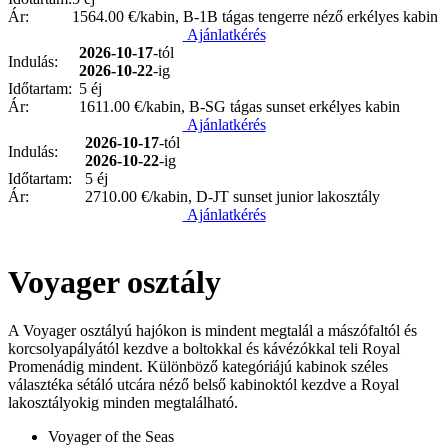
Ár:
1564.00
€/kabin, B-1B tágas tengerre néző erkélyes kabin
Ajánlatkérés
2026-10-17
-tól
Indulás:
2026-10-22
-ig
Időtartam:
5 éj
Ár:
1611.00
€/kabin, B-SG tágas sunset erkélyes kabin
Ajánlatkérés
2026-10-17
-tól
Indulás:
2026-10-22
-ig
Időtartam:
5 éj
Ár:
2710.00
€/kabin, D-JT sunset junior lakosztály
Ajánlatkérés
Voyager osztály
A Voyager osztályú hajókon is mindent megtalál a mászófaltól és
korcsolyapályától kezdve a boltokkal és kávézókkal teli Royal
Promenádig mindent. Különböző kategóriájú kabinok széles
választéka sétáló utcára néző belső kabinoktól kezdve a Royal
lakosztályokig minden megtalálható.
Voyager of the Seas