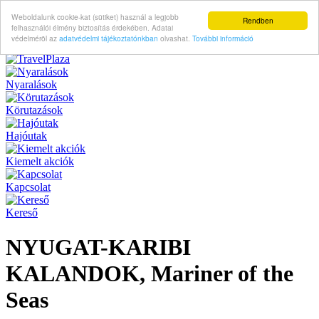
Weboldalunk cookie-kat (sütiket) használ a legjobb
Rendben
felhasználói élmény biztosítás érdekében. Adatai
védelméröl az
adatvédelmi tájékoztatónkban
olvashat.
További információ
Nyaralások
Körutazások
Hajóutak
Kiemelt akciók
Kapcsolat
Kereső
NYUGAT-KARIBI
KALANDOK, Mariner of the
Seas