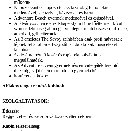
működik.
Napozó szint és napozó terasz kizárólag felnőtteknek
medencével, jacuzzival, kávézóval és bárral.
Adventure Beach gyermek medencével és csúszdával.
A látványos 3 emeletes Rhapsody in Blue főéttermen kívül
számos lehetőség áll még a vendégek rendelkezésére pl. olasz,
amerikai, grill éttermek.
Az 3 emeletes The Savoy színházban csak profi művészek
lépnek fel ahol broadway stílusú darabokat, musiceleket
láthatnak.
Szabvány méretű kosár és röplabda pályák itt is
megtalálhatóak.
Az Adventure Ocean gyermek részen videojáték teremtől -
diszkóig, saját étterem minden a gyermekeké.
konferencia központ
Ablakos tengerre néző kabinok
SZOLGÁLTATÁSOK:
Étkezés:
Reggeli, ebéd és vacsora változatos éttermekben
Kabin felszereltség: