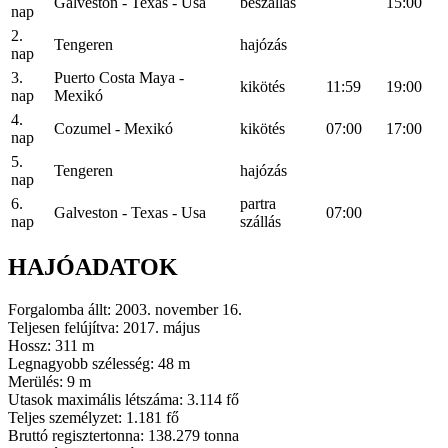
Galveston - Texas - Usa
beszállás
15:00
nap
2.
Tengeren
hajózás
nap
3.
Puerto Costa Maya -
kikötés
11:59
19:00
nap
Mexikó
4.
Cozumel - Mexikó
kikötés
07:00
17:00
nap
5.
Tengeren
hajózás
nap
6.
partra
Galveston - Texas - Usa
07:00
nap
szállás
HAJÓADATOK
Forgalomba állt: 2003. november 16.
Teljesen felújítva: 2017. május
Hossz: 311 m
Legnagyobb szélesség: 48 m
Merülés: 9 m
Utasok maximális létszáma: 3.114 fő
Teljes személyzet: 1.181 fő
Bruttó regisztertonna: 138.279 tonna