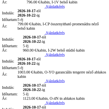
Ár:
796.00
€/kabin, I-1V belső kabin
Ajánlatkérés
2026-10-17
-tól
Indulás:
2026-10-22
-ig
Időtartam:
5 éj
799.00
€/kabin, I-CP összenyitható promenádra néző
Ár:
belső kabin
Ajánlatkérés
2026-10-17
-tól
Indulás:
2026-10-22
-ig
Időtartam:
5 éj
Ár:
960.00
€/kabin, I-2W belső stúdió kabin
Ajánlatkérés
2026-10-17
-tól
Indulás:
2026-10-22
-ig
Időtartam:
5 éj
1003.00
€/kabin, O-YO garanciális tengerre néző ablakos
Ár:
kabin
Ajánlatkérés
2026-10-17
-tól
Indulás:
2026-10-22
-ig
Időtartam:
5 éj
Ár:
1123.00
€/kabin, O-4N tn ablakos kabin
Ajánlatkérés
2026-10-17
-tól