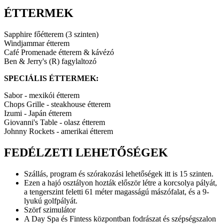
ÉTTERMEK
Sapphire főétterem (3 szinten)
Windjammar étterem
Café Promenade étterem & kávézó
Ben & Jerry's (R) fagylaltozó
SPECIÁLIS ÉTTERMEK:
Sabor - mexikói étterem
Chops Grille - steakhouse étterem
Izumi - Japán étterem
Giovanni's Table - olasz étterem
Johnny Rockets - amerikai étterem
FEDÉLZETI LEHETŐSÉGEK
Szállás, program és szórakozási lehetőségek itt is 15 szinten.
Ezen a hajó osztályon hozták először létre a korcsolya pályát,
a tengerszint feletti 61 méter magasságú mászófalat, és a 9-
lyukú golfpályát.
Szörf szimulátor
A Day Spa és Fintess központban fodrászat és szépségszalon