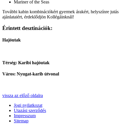
Mariner of the Seas
További kabin kombinációkért gyermek árakért, helyszínre jutás
ajánlataiért, érdeklődjön Kollégáinknál!
Érintett desztinációk:
Hajóutak
Térség: Karibi hajóutak
Város: Nyugat-karib útvonal
vissza az előző oldalra
Jogi nyilatkozat
Utazási szerződés
Impresszum
Sitemap