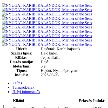
Úticél:
Hajóutak, Karibi hajóutak
Szállás típus:
Hajó kabin
Ellátás:
Teljes ellátás
Utazás módja:
Hajó
Időtartam:
5 éj
Típus:
Hajóút, Nyaralóprogram
Indulás:
2026-08-08
Leírás
Turnusok/árak
Helyi információk
Kikötő
Érkezés
Indulás
1.