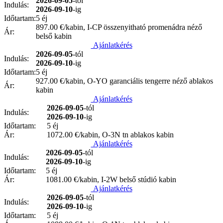
2026-09-05
-tól
Indulás:
2026-09-10
-ig
Időtartam:
5 éj
897.00
€/kabin, I-CP összenyitható promenádra néző
Ár:
belső kabin
Ajánlatkérés
2026-09-05
-tól
Indulás:
2026-09-10
-ig
Időtartam:
5 éj
927.00
€/kabin, O-YO garanciális tengerre néző ablakos
Ár:
kabin
Ajánlatkérés
2026-09-05
-tól
Indulás:
2026-09-10
-ig
Időtartam:
5 éj
Ár:
1072.00
€/kabin, O-3N tn ablakos kabin
Ajánlatkérés
2026-09-05
-tól
Indulás:
2026-09-10
-ig
Időtartam:
5 éj
Ár:
1081.00
€/kabin, I-2W belső stúdió kabin
Ajánlatkérés
2026-09-05
-tól
Indulás:
2026-09-10
-ig
Időtartam:
5 éj