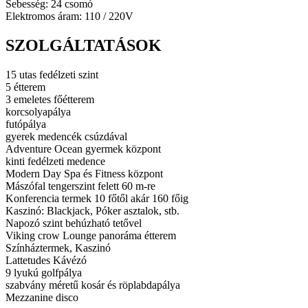
Sebesség: 24 csomó
Elektromos áram: 110 / 220V
SZOLGÁLTATÁSOK
15 utas fedélzeti szint
5 étterem
3 emeletes főétterem
korcsolyapálya
futópálya
gyerek medencék csúzdával
Adventure Ocean gyermek központ
kinti fedélzeti medence
Modern Day Spa és Fitness központ
Mászófal tengerszint felett 60 m-re
Konferencia termek 10 főtől akár 160 főig
Kaszinó: Blackjack, Póker asztalok, stb.
Napozó szint behúzható tetővel
Viking crow Lounge panoráma étterem
Színháztermek, Kaszinó
Lattetudes Kávézó
9 lyukú golfpálya
szabvány méretű kosár és röplabdapálya
Mezzanine disco