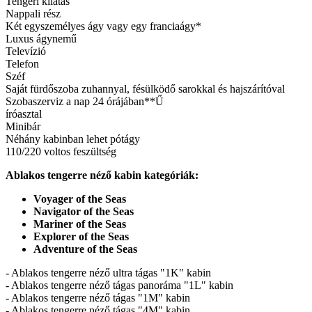
Tengeri kilátás
Nappali rész
Két egyszemélyes ágy vagy egy franciaágy*
Luxus ágynemű
Televízió
Telefon
Széf
Saját fürdőszoba zuhannyal, fésülködő sarokkal és hajszárítóval
Szobaszerviz a nap 24 órájában**Ű
íróasztal
Minibár
Néhány kabinban lehet pótágy
110/220 voltos feszültség
Ablakos tengerre néző kabin kategóriák:
Voyager of the Seas
Navigator of the Seas
Mariner of the Seas
Explorer of the Seas
Adventure of the Seas
- Ablakos tengerre néző ultra tágas "1K" kabin
- Ablakos tengerre néző tágas panoráma "1L" kabin
- Ablakos tengerre néző tágas "1M" kabin
- Ablakos tengerre néző tágas "4M" kabin