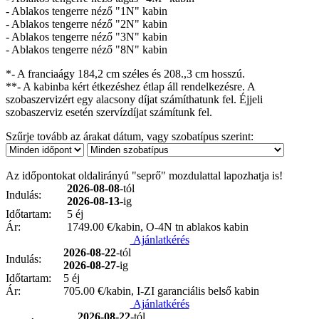
- Ablakos tengerre néző "1N" kabin
- Ablakos tengerre néző "2N" kabin
- Ablakos tengerre néző "3N" kabin
- Ablakos tengerre néző "8N" kabin
*- A franciaágy 184,2 cm széles és 208.,3 cm hosszú.
**- A kabinba kért étkezéshez étlap áll rendelkezésre. A
szobaszervizért egy alacsony díjat számíthatunk fel. Éjjeli
szobaszerviz esetén szervízdíjat számítunk fel.
Szűrje tovább az árakat dátum, vagy szobatípus szerint:
Az időpontokat oldalirányú "seprő" mozdulattal lapozhatja is!
2026-08-08
-tól
Indulás:
2026-08-13
-ig
Időtartam:
5 éj
Ár:
1749.00
€/kabin, O-4N tn ablakos kabin
Ajánlatkérés
2026-08-22
-tól
Indulás:
2026-08-27
-ig
Időtartam:
5 éj
Ár:
705.00
€/kabin, I-ZI garanciális belső kabin
Ajánlatkérés
2026-08-22
-tól