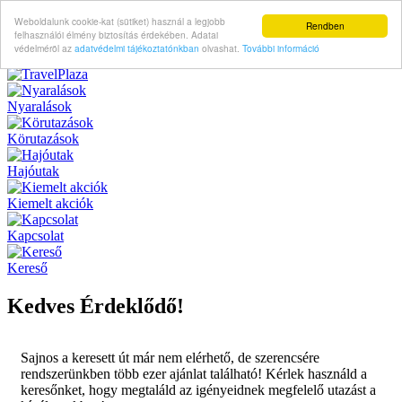
Weboldalunk cookie-kat (sütiket) használ a legjobb
Rendben
felhasználói élmény biztosítás érdekében. Adatai
védelméröl az
adatvédelmi tájékoztatónkban
olvashat.
További információ
Nyaralások
Körutazások
Hajóutak
Kiemelt akciók
Kapcsolat
Kereső
Kedves Érdeklődő!
Sajnos a keresett út már nem elérhető, de szerencsére
rendszerünkben több ezer ajánlat található! Kérlek használd a
keresőnket, hogy megtaláld az igényeidnek megfelelő utazást a