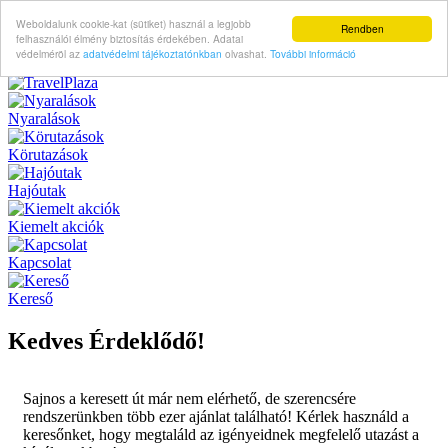
Weboldalunk cookie-kat (sütiket) használ a legjobb
Rendben
felhasználói élmény biztosítás érdekében. Adatai
védelméröl az
adatvédelmi tájékoztatónkban
olvashat.
További információ
Nyaralások
Körutazások
Hajóutak
Kiemelt akciók
Kapcsolat
Kereső
Kedves Érdeklődő!
Sajnos a keresett út már nem elérhető, de szerencsére
rendszerünkben több ezer ajánlat található! Kérlek használd a
keresőnket, hogy megtaláld az igényeidnek megfelelő utazást a