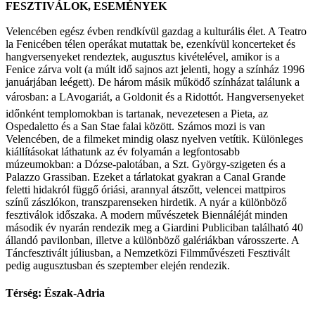
FESZTIVÁLOK, ESEMÉNYEK
Velencében egész évben rendkívül gazdag a kulturális élet. A Teatro
la Fenicében télen operákat mutattak be, ezenkívül koncerteket és
hangversenyeket rendeztek, augusztus kivételével, amikor is a
Fenice zárva volt (a múlt idő sajnos azt jelenti, hogy a színház 1996
januárjában leégett). De három másik működő színházat találunk a
városban: a LAvogariát, a Goldonit és a Ridottót. Hangversenyeket
időnként templomokban is tartanak, nevezetesen a Pieta, az
Ospedaletto és a San Stae falai között. Számos mozi is van
Velencében, de a filmeket mindig olasz nyelven vetítik. Különleges
kiállításokat láthatunk az év folyamán a legfontosabb
múzeumokban: a Dózse-palotában, a Szt. György-szigeten és a
Palazzo Grassiban. Ezeket a tárlatokat gyakran a Canal Grande
feletti hidakról függő óriási, arannyal átszőtt, velencei mattpiros
színű zászlókon, transzparenseken hirdetik. A nyár a különböző
fesztiválok időszaka. A modern művészetek Biennáléját minden
második év nyarán rendezik meg a Giardini Publiciban található 40
állandó pavilonban, illetve a különböző galériákban városszerte. A
Táncfesztivált júliusban, a Nemzetközi Filmművészeti Fesztivált
pedig augusztusban és szeptember elején rendezik.
Térség: Észak-Adria