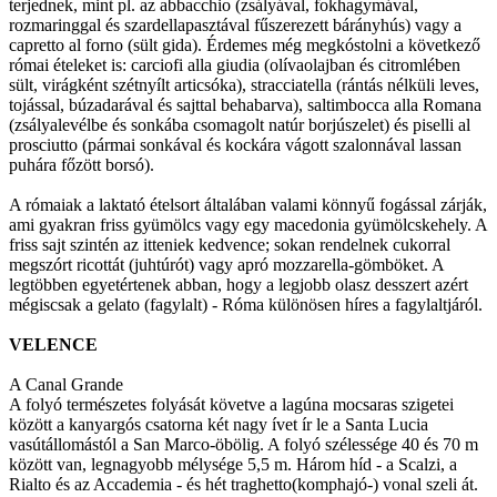
terjednek, mint pl. az abbacchio (zsályával, fokhagymával,
rozmaringgal és szardellapasztával fűszerezett bárányhús) vagy a
capretto al forno (sült gida). Érdemes még megkóstolni a következő
római ételeket is: carciofi alla giudia (olívaolajban és citromlében
sült, virágként szétnyílt articsóka), stracciatella (rántás nélküli leves,
tojással, búzadarával és sajttal behabarva), saltimbocca alla Romana
(zsályalevélbe és sonkába csomagolt natúr borjúszelet) és piselli al
prosciutto (pármai sonkával és kockára vágott szalonnával lassan
puhára főzött borsó).
A rómaiak a laktató ételsort általában valami könnyű fogással zárják,
ami gyakran friss gyümölcs vagy egy macedonia gyümölcskehely. A
friss sajt szintén az itteniek kedvence; sokan rendelnek cukorral
megszórt ricottát (juhtúrót) vagy apró mozzarella-gömböket. A
legtöbben egyetértenek abban, hogy a legjobb olasz desszert azért
mégiscsak a gelato (fagylalt) - Róma különösen híres a fagylaltjáról.
VELENCE
A Canal Grande
A folyó természetes folyását követve a lagúna mocsaras szigetei
között a kanyargós csatorna két nagy ívet ír le a Santa Lucia
vasútállomástól a San Marco-öbölig. A folyó szélessége 40 és 70 m
között van, legnagyobb mélysége 5,5 m. Három híd - a Scalzi, a
Rialto és az Accademia - és hét traghetto(komphajó-) vonal szeli át.