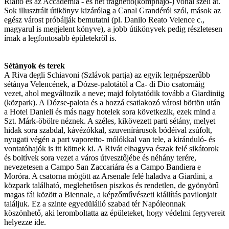
Rialto és az Accademia - és hét traghetto(komphajó-) vonal szeli át.
Sok illusztrált útikönyv kizárólag a Canal Grandéról szól, mások az
egész várost próbálják bemutatni (pl. Danilo Reato Velence c.,
magyarul is megjelent könyve), a jobb útikönyvek pedig részletesen
írnak a legfontosabb épületekről is.
Sétányok és terek
A Riva degli Schiavoni (Szlávok partja) az egyik legnépszerűbb
sétánya Velencének, a Dózse-palotától a Ca- di Dio csatornáig
vezet, ahol megváltozik a neve; majd folytatódik tovább a Giardiniig
(közpark). A Dózse-palota és a hozzá csatlakozó városi börtön után
a Hotel Danieli és más nagy hotelek sora következik, ezek mind a
Szt. Márk-öbölre néznek. A széles, kikövezett parti sétány, melyet
hidak sora szabdal, kávézókkal, szuvenírárusok bódéival zsúfolt,
nyugati végén a part vaporetto- mólókkal van tele, a kiránduló- és
vontatóhajók is itt kötnek ki. A Rivát elhagyva észak felé sikátorok
és boltívek sora vezet a város útvesztőjébe és néhány terére,
nevezetesen a Campo San Zaccariára és a Campo Bandiera e
Moróra. A csatorna mögött az Arsenale felé haladva a Giardini, a
közpark található, meglehetősen piszkos és rendetlen, de gyönyörű
magas fái között a Biennale, a képzőművészeti kiállítás pavilonjait
találjuk. Ez a szinte egyedülálló szabad tér Napóleonnak
köszönhető, aki leromboltatta az épületeket, hogy védelmi fegyvereit
helyezze ide.