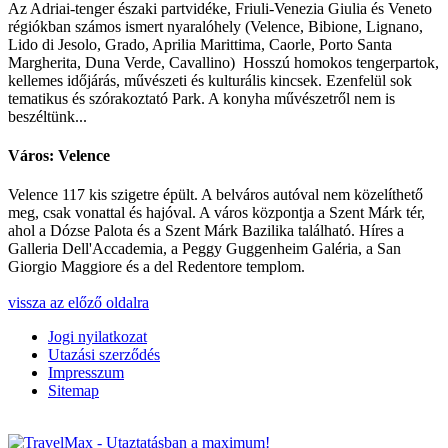
Az Adriai-tenger északi partvidéke, Friuli-Venezia Giulia és Veneto
régiókban számos ismert nyaralóhely (Velence, Bibione, Lignano,
Lido di Jesolo, Grado, Aprilia Marittima, Caorle, Porto Santa
Margherita, Duna Verde, Cavallino) Hosszú homokos tengerpartok,
kellemes időjárás, művészeti és kulturális kincsek. Ezenfelül sok
tematikus és szórakoztató Park. A konyha művészetről nem is
beszéltünk...
Város: Velence
Velence 117 kis szigetre épült. A belváros autóval nem közelíthető
meg, csak vonattal és hajóval. A város központja a Szent Márk tér,
ahol a Dózse Palota és a Szent Márk Bazilika található. Híres a
Galleria Dell'Accademia, a Peggy Guggenheim Galéria, a San
Giorgio Maggiore és a del Redentore templom.
vissza az előző oldalra
Jogi nyilatkozat
Utazási szerződés
Impresszum
Sitemap