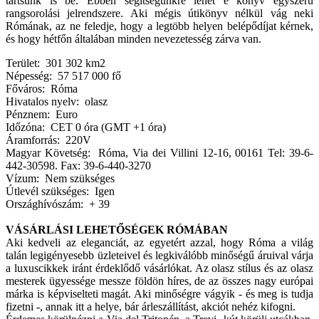
tartsunk is be. Ebben segítségünkre lehet e könyv egyszerű
rangsorolási jelrendszere. Aki mégis útikönyv nélkül vág neki
Rómának, az ne feledje, hogy a legtöbb helyen belépődíjat kérnek,
és hogy hétfőn általában minden nevezetesség zárva van.
Terület: 301 302 km2
Népesség: 57 517 000 fő
Főváros: Róma
Hivatalos nyelv: olasz
Pénznem: Euro
Időzóna: CET 0 óra (GMT +1 óra)
Áramforrás: 220V
Magyar Követség: Róma, Via dei Villini 12-16, 00161 Tel: 39-6-
442-30598. Fax: 39-6-440-3270
Vízum: Nem szükséges
Útlevél szükséges: Igen
Országhívószám: + 39
VÁSÁRLÁSI LEHETŐSÉGEK RÓMÁBAN
Aki kedveli az eleganciát, az egyetért azzal, hogy Róma a világ
talán legigényesebb üzleteivel és legkiválóbb minőségű áruival várja
a luxuscikkek iránt érdeklődő vásárlókat. Az olasz stílus és az olasz
mesterek ügyessége messze földön híres, de az összes nagy európai
márka is képviselteti magát. Aki minőségre vágyik - és meg is tudja
fizetni -, annak itt a helye, bár árleszállítást, akciót nehéz kifogni.