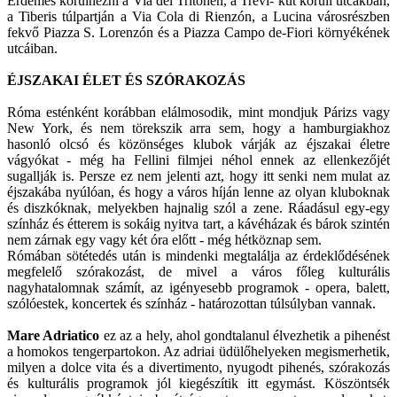
Érdemes körülnézni a Via del Tritonén, a Trevi- kút körüli utcákban,
a Tiberis túlpartján a Via Cola di Rienzón, a Lucina városrészben
fekvő Piazza S. Lorenzón és a Piazza Campo de-Fiori környékének
utcáiban.
ÉJSZAKAI ÉLET ÉS SZÓRAKOZÁS
Róma esténként korábban elálmosodik, mint mondjuk Párizs vagy
New York, és nem törekszik arra sem, hogy a hamburgiakhoz
hasonló olcsó és közönséges klubok várják az éjszakai életre
vágyókat - még ha Fellini filmjei néhol ennek az ellenkezőjét
sugallják is. Persze ez nem jelenti azt, hogy itt senki nem mulat az
éjszakába nyúlóan, és hogy a város híján lenne az olyan kluboknak
és diszkóknak, melyekben hajnalig szól a zene. Ráadásul egy-egy
színház és étterem is sokáig nyitva tart, a kávéházak és bárok szintén
nem zárnak egy vagy két óra előtt - még hétköznap sem.
Rómában sötétedés után is mindenki megtalálja az érdeklődésének
megfelelő szórakozást, de mivel a város főleg kulturális
nagyhatalomnak számít, az igényesebb programok - opera, balett,
szólóestek, koncertek és színház - határozottan túlsúlyban vannak.
Mare Adriatico
ez az a hely, ahol gondtalanul élvezhetik a pihenést
a homokos tengerpartokon. Az adriai üdülőhelyeken megismerhetik,
milyen a dolce vita és a divertimento, nyugodt pihenés, szórakozás
és kulturális programok jól kiegészítik itt egymást. Köszöntsék