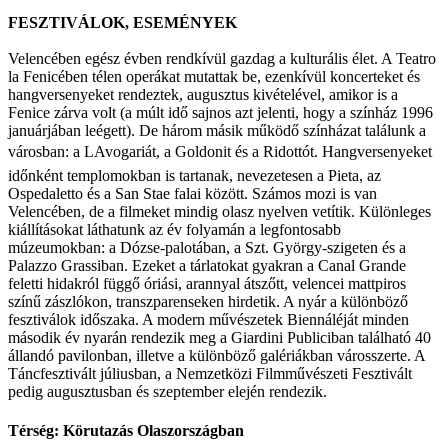
FESZTIVÁLOK, ESEMÉNYEK
Velencében egész évben rendkívül gazdag a kulturális élet. A Teatro
la Fenicében télen operákat mutattak be, ezenkívül koncerteket és
hangversenyeket rendeztek, augusztus kivételével, amikor is a
Fenice zárva volt (a múlt idő sajnos azt jelenti, hogy a színház 1996
januárjában leégett). De három másik működő színházat találunk a
városban: a LAvogariát, a Goldonit és a Ridottót. Hangversenyeket
időnként templomokban is tartanak, nevezetesen a Pieta, az
Ospedaletto és a San Stae falai között. Számos mozi is van
Velencében, de a filmeket mindig olasz nyelven vetítik. Különleges
kiállításokat láthatunk az év folyamán a legfontosabb
múzeumokban: a Dózse-palotában, a Szt. György-szigeten és a
Palazzo Grassiban. Ezeket a tárlatokat gyakran a Canal Grande
feletti hidakról függő óriási, arannyal átszőtt, velencei mattpiros
színű zászlókon, transzparenseken hirdetik. A nyár a különböző
fesztiválok időszaka. A modern művészetek Biennáléját minden
második év nyarán rendezik meg a Giardini Publiciban található 40
állandó pavilonban, illetve a különböző galériákban városszerte. A
Táncfesztivált júliusban, a Nemzetközi Filmművészeti Fesztivált
pedig augusztusban és szeptember elején rendezik.
Térség: Körutazás Olaszországban