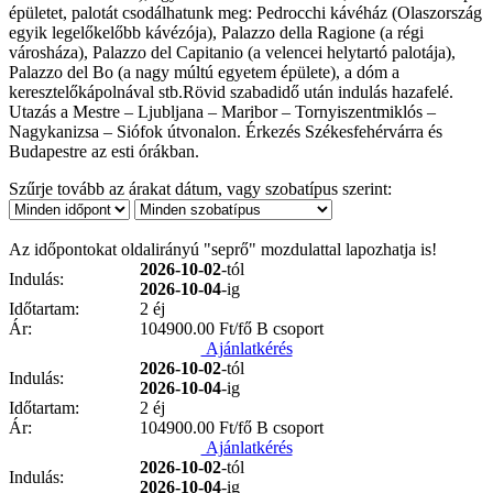
épületet, palotát csodálhatunk meg: Pedrocchi kávéház (Olaszország
egyik legelőkelőbb kávézója), Palazzo della Ragione (a régi
városháza), Palazzo del Capitanio (a velencei helytartó palotája),
Palazzo del Bo (a nagy múltú egyetem épülete), a dóm a
keresztelőkápolnával stb.Rövid szabadidő után indulás hazafelé.
Utazás a Mestre – Ljubljana – Maribor – Tornyiszentmiklós –
Nagykanizsa – Siófok útvonalon. Érkezés Székesfehérvárra és
Budapestre az esti órákban.
Szűrje tovább az árakat dátum, vagy szobatípus szerint:
Az időpontokat oldalirányú "seprő" mozdulattal lapozhatja is!
2026-10-02
-tól
Indulás:
2026-10-04
-ig
Időtartam:
2 éj
Ár:
104900.00
Ft/fő B csoport
Ajánlatkérés
2026-10-02
-tól
Indulás:
2026-10-04
-ig
Időtartam:
2 éj
Ár:
104900.00
Ft/fő B csoport
Ajánlatkérés
2026-10-02
-tól
Indulás:
2026-10-04
-ig