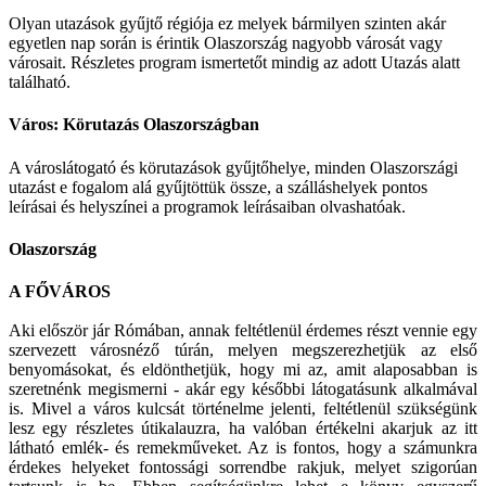
Olyan utazások gyűjtő régiója ez melyek bármilyen szinten akár
egyetlen nap során is érintik Olaszország nagyobb városát vagy
városait. Részletes program ismertetőt mindig az adott Utazás alatt
található.
Város: Körutazás Olaszországban
A városlátogató és körutazások gyűjtőhelye, minden Olaszországi
utazást e fogalom alá gyűjtöttük össze, a szálláshelyek pontos
leírásai és helyszínei a programok leírásaiban olvashatóak.
Olaszország
A FŐVÁROS
Aki először jár Rómában, annak feltétlenül érdemes részt vennie egy
szervezett városnéző túrán, melyen megszerezhetjük az első
benyomásokat, és eldönthetjük, hogy mi az, amit alaposabban is
szeretnénk megismerni - akár egy későbbi látogatásunk alkalmával
is. Mivel a város kulcsát történelme jelenti, feltétlenül szükségünk
lesz egy részletes útikalauzra, ha valóban értékelni akarjuk az itt
látható emlék- és remekműveket. Az is fontos, hogy a számunkra
érdekes helyeket fontossági sorrendbe rakjuk, melyet szigorúan