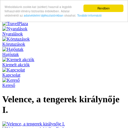
Weboldalunk cookie-kat (sütiket) használ a legjobb
Rendben
felhasználói élmény biztosítás érdekében. Adatai
védelméröl az
adatvédelmi tájékoztatónkban
olvashat.
További információ
Nyaralások
Körutazások
Hajóutak
Kiemelt akciók
Kapcsolat
Kereső
Velence, a tengerek királynője
I.