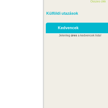
Összes cikk
Külföldi utazások
Kedvencek
Jelenleg
üres
a kedvencek lista!