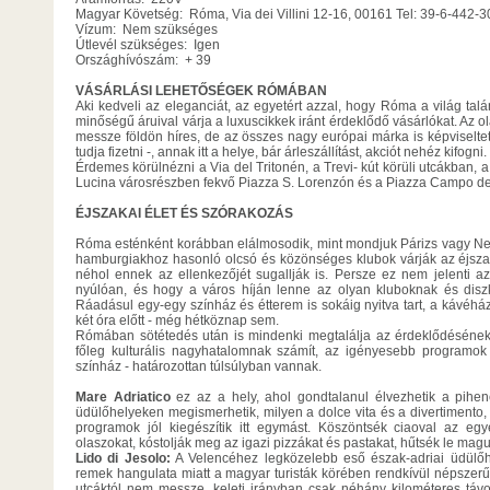
Magyar Követség: Róma, Via dei Villini 12-16, 00161 Tel: 39-6-442-
Vízum: Nem szükséges
Útlevél szükséges: Igen
Országhívószám: + 39
VÁSÁRLÁSI LEHETŐSÉGEK RÓMÁBAN
Aki kedveli az eleganciát, az egyetért azzal, hogy Róma a világ tal
minőségű áruival várja a luxuscikkek iránt érdeklődő vásárlókat. Az 
messze földön híres, de az összes nagy európai márka is képviseltet
tudja fizetni -, annak itt a helye, bár árleszállítást, akciót nehéz kifogni.
Érdemes körülnézni a Via del Tritonén, a Trevi- kút körüli utcákban, a
Lucina városrészben fekvő Piazza S. Lorenzón és a Piazza Campo de
ÉJSZAKAI ÉLET ÉS SZÓRAKOZÁS
Róma esténként korábban elálmosodik, mint mondjuk Párizs vagy New
hamburgiakhoz hasonló olcsó és közönséges klubok várják az éjszakai
néhol ennek az ellenkezőjét sugallják is. Persze ez nem jelenti a
nyúlóan, és hogy a város híján lenne az olyan kluboknak és disz
Ráadásul egy-egy színház és étterem is sokáig nyitva tart, a kávéh
két óra előtt - még hétköznap sem.
Rómában sötétedés után is mindenki megtalálja az érdeklődésének
főleg kulturális nagyhatalomnak számít, az igényesebb programok -
színház - határozottan túlsúlyban vannak.
Mare Adriatico
ez az a hely, ahol gondtalanul élvezhetik a pihe
üdülőhelyeken megismerhetik, milyen a dolce vita és a divertimento,
programok jól kiegészítik itt egymást. Köszöntsék ciaoval az e
olaszokat, kóstolják meg az igazi pizzákat és pastakat, hűtsék le magu
Lido di Jesolo:
A Velencéhez legközelebb eső észak-adriai üdülőh
remek hangulata miatt a magyar turisták körében rendkívül népszerű. 
utcáktól nem messze, keleti irányban csak néhány kilométeres távo