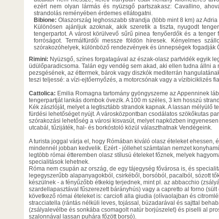
ezért nem olyan lármás és nyüzsgő partszakasz: Cavallino, ahov
strandolás reményében érdemes ellátogatni.
Bibione:
Olaszország leghosszabb strandja (több mint 8 km) az Adri
Különösen ajánljuk azoknak, akik szeretik a tiszta, nyugodt tenge
tengerpartot. A várost körülvevő sűrű pinea fenyőerdők és a tenger f
forróságot. Termálfürdői messze földön híresek. Kényelmes szál
szórakozóhelyek, különböző rendezvények és ünnepségek fogadják Ön
Rimini:
Nyüzsgő, színes forgatagával az észak-olasz partvidék egyik le
üdülőparadicsoma. Talán egy vendég sem akad, aki ellen tudna állni a 
pezsgésének, az éttermek, bárok vagy diszkók mediterrán hangulatának. 
teszi teljessé: a vízi-ejtőernyőzés, a motorcsónak vagy a vízibiciklizés f
Cattolica:
Emilia Romagna tartomány gyöngyszeme az Appenninek láb
tengerpartját lankás dombok övezik. A 100 m széles, 3 km hosszú stra
Kék zászlóját, melyet a legtisztább strandok kapnak. A lassan mélyülő 
fürdési lehetőséget nyújt. A városközpontban csodálatos szökőkutas pa
szórakozási lehetőség a városi kisvasút, melyet napközben ingyenesen 
utcabál, tűzijáték, hal- és borkóstoló közül választhatnak Vendégeink.
A turista joggal várja el, hogy Rómában kiváló olasz ételeket ehessen, é
mindennél jobban kedvelik. Ezért - jóllehet számtalan nemzet konyhamű
legtöbb római étteremben olasz stílusú ételeket főznek, melyek hagyom
specialitások lehetnek.
Róma nem csupán az ország, de egy tájegység fővárosa is, és specialitás
legegyszerűbb alapanyagokból, csirkéből, borsóból, pacalból, sózott tő
készülnek - a fényűzőbb étkekig terjednek, mint pl. az abbacchio (zsál
szardellapasztával fűszerezett bárányhús) vagy a capretto al forno (sü
következő római ételeket is: carciofi alla giudia (olívaolajban és citromléb
stracciatella (rántás nélküli leves, tojással, búzadarával és sajttal be
(zsályalevélbe és sonkába csomagolt natúr borjúszelet) és piselli al pr
szalonnával lassan puhára főzött borsó).