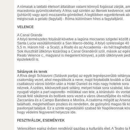
A rómaiak a laktató ételsort általában valami könnyű fogással zárják, a
macedonia gyümölcskehely. A friss sajt szintén az itteniek kedvence; so
(juhtúrót) vagy apró mozzarella-gömböket. A legtöbben egyetértenek ab
mégiscsak a gelato (fagylalt) - Róma különösen híres a fagylaltjáról.
VELENCE
A Canal Grande
A folyó természetes folyását követve a lagúna mocsaras szigetei között a
Santa Lucia vasútállomástól a San Marco-öbölig. A folyó szélessége 4
5,5 m. Három híd - a Scalzi, a Rialto és az Accademia - és hét traghetto(
Sok illusztrált útikönyv kizárólag a Canal Grandéról szól, mások az egés
Reato Velence c., magyarul is megjelent könyve), a jobb útikönyvek ped
épületekről is.
Sétányok és terek
A Riva degli Schiavoni (Szlávok partja) az egyik legnépszerűbb sétánya
csatornáig vezet, ahol megváltozik a neve; majd folytatódik tovább a Gi
csatlakozó városi börtön után a Hotel Danieli és más nagy hotelek sora
néznek. A széles, kikövezett parti sétány, melyet hidak sora szabdal, ká
nyugati végén a part vaporetto- mólókkal van tele, a kiránduló- és vontató
észak felé sikátorok és boltívek sora vezet a város útvesztőjébe és n
Zaccariára és a Campo Bandiera e Moróra. A csatorna mögött az Arsenal
található, meglehetősen piszkos és rendetlen, de gyönyörű magas fái kö
pavilonjait találjuk. Ez a szinte egyedülálló szabad tér Napóleonnak kös
hogy védelmi fegyvereit helyezze ide.
FESZTIVÁLOK, ESEMÉNYEK
Velencében egész évben rendkívül gazdag a kulturális élet. A Teatro la