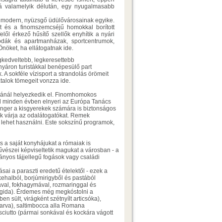
á valamelyik délután, egy nyugalmasabb
a modern, nyüzsgő üdülővárosainak egyike.
rt és a finomszemcséjű homokkal borított
elől érkező hűsítő szellők enyhítik a nyári
lodák és apartmanházak, sportcentrumok,
öket, ha ellátogatnak ide.
gkedveltebb, legkeresettebb
nyáron turistákkal benépesülő part
A sokféle vízisport a strandolás örömeit
iatalok tömegeit vonzza ide.
ánál helyezkedik el. Finomhomokos
nd minden évben elnyeri az Európa Tanács
tenger a kisgyerekek számára is biztonságos
rk várja az odalátogatókat. Remek
lehet használni. Este sokszínű programok,
s a saját konyhájukat a rómaiak is
vészei képviseltetik magukat a városban - a
ányos tájjellegű fogások vagy családi
ai a paraszti eredetű ételektől - ezek a
kehalból, borjúmirigyből és pastából
yával, fokhagymával, rozmaringgal és
lt gida). Érdemes még megkóstolni a
en sült, virágként szétnyílt articsóka),
habarva), saltimbocca alla Romana
osciutto (pármai sonkával és kockára vágott