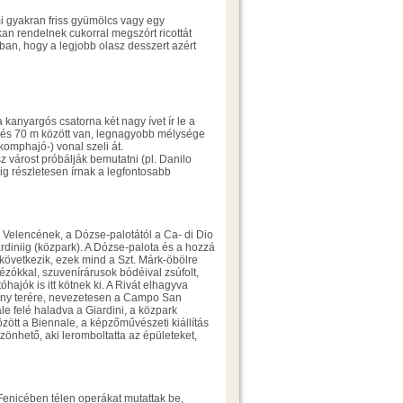
mi gyakran friss gyümölcs vagy egy
kan rendelnek cukorral megszórt ricottát
ban, hogy a legjobb olasz desszert azért
 kanyargós csatorna két nagy ívet ír le a
0 és 70 m között van, legnagyobb mélysége
komphajó-) vonal szeli át.
z várost próbálják bemutatni (pl. Danilo
ig részletesen írnak a legfontosabb
 Velencének, a Dózse-palotától a Ca- di Dio
ardiniig (közpark). A Dózse-palota és a hozzá
 következik, ezek mind a Szt. Márk-öbölre
vézókkal, szuvenírárusok bódéival zsúfolt,
hajók is itt kötnek ki. A Rivát elhagyva
éhány terére, nevezetesen a Campo San
e felé haladva a Giardini, a közpark
zött a Biennale, a képzőművészeti kiállítás
zönhető, aki leromboltatta az épületeket,
 Fenicében télen operákat mutattak be,