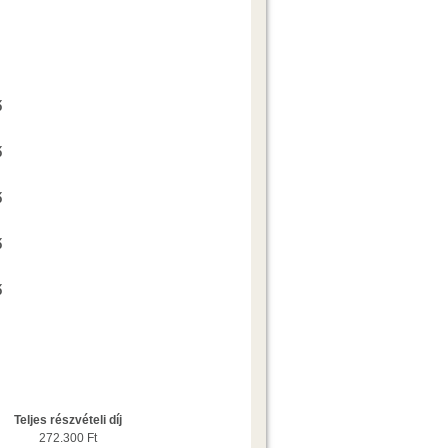
Ajánlatkérés
ő
Ajánlatkérés
ő
Ajánlatkérés
ő
Ajánlatkérés
ő
Ajánlatkérés
ő
Teljes részvételi díj
272.300 Ft