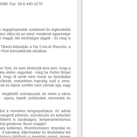
30598. Fax: 39-6-440-3270
án legigényesebb üzleteivel és legkiválóbb
olasz stílus és az olasz mesterek ügyessége
i magát. Aki minőségre vágyik - és meg is
 Tiberis túlpartján a Via Cola di Rienzón, a
-Fiori környékének utcáiban.
 York, és nem törekszik arra sem, hogy a
 életre vágyókat - még ha Fellini filmjei
zt, hogy itt senki nem mulat az éjszakába
kóknak, melyekben hajnalig szól a zene.
ázak és bárok szintén nem zárnak egy vagy
 megfelelő szórakozást, de mivel a város
 opera, balett, szólóestek, koncertek és
nést a homokos tengerpartokon. Az adriai
 nyugodt pihenés, szórakozás és kulturális
gyébként is barátságos, temperamentumos
kat gelatoval. Buon viaggio!.
ely kellemes, finomhomokos strandjai és
A bárokkal, éttermekkel és diszkókkal teli
lságra található a kevésbé ismert, éppen