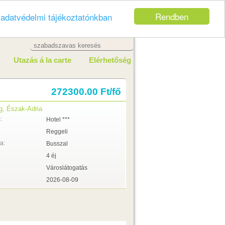
Rendben
z
adatvédelmi tájékoztatónkban
Utazás á la carte
Elérhetőség
272300.00 Ft/fő
g, Észak-Adria
:
Hotel ***
Reggeli
a:
Busszal
4 éj
Városlátogatás
2026-08-09