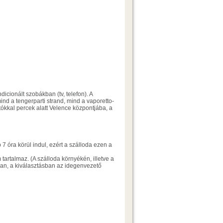
icionált szobákban (tv, telefon). A
nd a tengerparti strand, mind a vaporetto-
tókkal percek alatt Velence központjába, a
 óra körül indul, ezért a szálloda ezen a
tartalmaz. (A szálloda környékén, illetve a
van, a kiválasztásban az idegenvezető