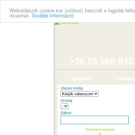
Weboldalunk cookie-kat (sütiket) használ a legjobb fel
olvashat.
További információ
+36 26 560 043
Utazások
Hajóutak
Utazás módja
Ország
Dátum
Részletes keresés
+