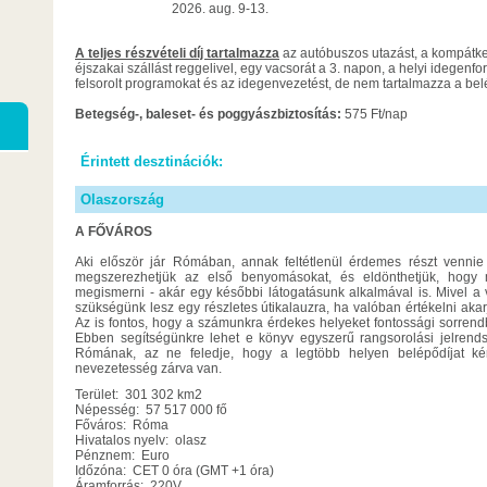
2026. aug. 9-13.
A teljes részvételi díj tartalmazza
az autóbuszos utazást, a kompátkel
éjszakai szállást reggelivel, egy vacsorát a 3. napon, a helyi idegenfo
felsorolt programokat és az idegenvezetést, de nem tartalmazza a bel
Betegség-, baleset- és poggyászbiztosítás:
575 Ft/nap
Érintett desztinációk:
Olaszország
A FŐVÁROS
Aki először jár Rómában, annak feltétlenül érdemes részt vennie
megszerezhetjük az első benyomásokat, és eldönthetjük, hogy 
megismerni - akár egy későbbi látogatásunk alkalmával is. Mivel a vá
szükségünk lesz egy részletes útikalauzra, ha valóban értékelni akar
Az is fontos, hogy a számunkra érdekes helyeket fontossági sorrendb
Ebben segítségünkre lehet e könyv egyszerű rangsorolási jelrends
Rómának, az ne feledje, hogy a legtöbb helyen belépődíjat ké
nevezetesség zárva van.
Terület: 301 302 km2
Népesség: 57 517 000 fő
Főváros: Róma
Hivatalos nyelv: olasz
Pénznem: Euro
Időzóna: CET 0 óra (GMT +1 óra)
Áramforrás: 220V