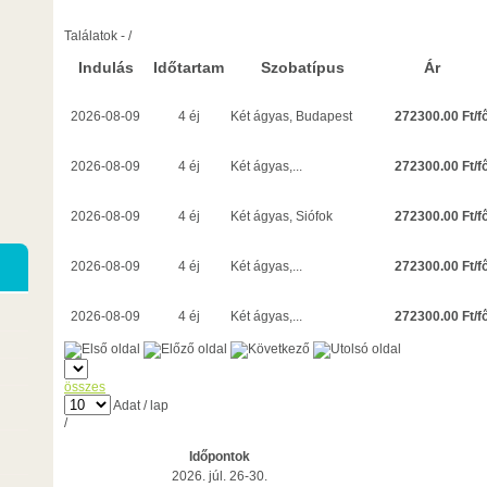
Találatok
-
/
Indulás
Időtartam
Szobatípus
Ár
272300.00 Ft/f
2026-08-09
4 éj
Két ágyas, Budapest
272300.00 Ft/f
2026-08-09
4 éj
Két ágyas,...
272300.00 Ft/f
2026-08-09
4 éj
Két ágyas, Siófok
272300.00 Ft/f
2026-08-09
4 éj
Két ágyas,...
272300.00 Ft/f
2026-08-09
4 éj
Két ágyas,...
összes
Adat / lap
/
Időpontok
2026. júl. 26-30.