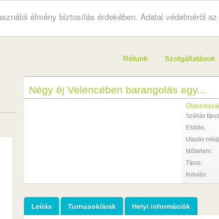
használói élmény biztosítás érdekében. Adatai védelméröl a
Rólunk
Szolgáltatások
Négy éj Velencében barangolás egy...
Olaszorszá
Szállás típus
Ellátás:
Utazás módj
Időtartam:
Típus:
Indulás:
Leírás
Turnusok/árak
Helyi információk