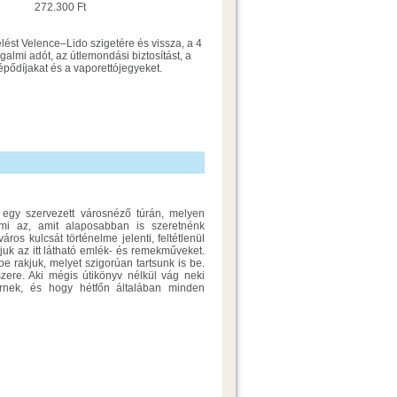
272.300 Ft
ést Velence–Lido szigetére és vissza, a 4
rgalmi adót, az útlemondási biztosítást, a
épődíjakat és a vaporettójegyeket.
 egy szervezett városnéző túrán, melyen
mi az, amit alaposabban is szeretnénk
ros kulcsát történelme jelenti, feltétlenül
juk az itt látható emlék- és remekműveket.
e rakjuk, melyet szigorúan tartsunk is be.
zere. Aki mégis útikönyv nélkül vág neki
rnek, és hogy hétfőn általában minden