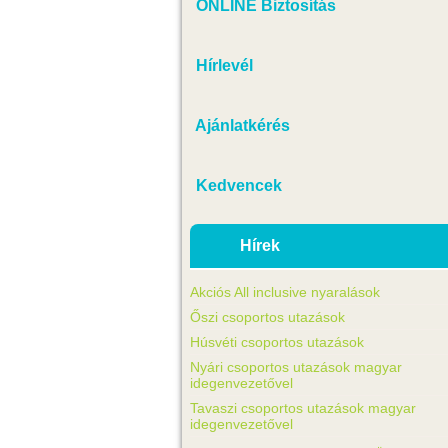
ONLINE Biztosítás
Hírlevél
Ajánlatkérés
Kedvencek
Hírek
Akciós All inclusive nyaralások
Őszi csoportos utazások
Húsvéti csoportos utazások
Nyári csoportos utazások magyar
idegenvezetővel
Tavaszi csoportos utazások magyar
idegenvezetővel