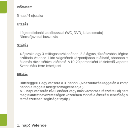
Időtartam
5 nap / 4 éjszaka
Utazás
Légkondicionált autóbusszal (WC, DVD, italautomata).
Nincs éjszakai buszozás.
Szállás
4 éjszaka egy 3 csillagos szállodában, 2-3 ágyas, fürdőszobás, légkond
szálloda Velence–Lido szigetének központjában található, ahonnan mi
állomás rövid sétával elérhető. A 10-20 percenként közlekedő vaporet
Szent Márk térre lehet jutni.
Ellátás
Büféreggeli + egy vacsora a 3. napon. (A hazautazás reggelén a komp 7
napon a reggelit hidegcsomagként adja.)
A 3. napi vacsorán kívül ebédet vagy más vacsorát a részvételi díj nem 
megtekintett nevezetességek közelében többféle étkezési lehetőség 
természetesen segítséget nyújt.)
1. nap: Velence