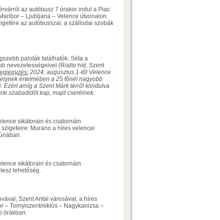
rvárról az autóbusz 7 órakor indul a Piac
 Maribor – Ljubljana – Velence útvonalon.
getére az autóbusszal, a szállodai szobák
gszebb paloták találhatók. Séta a
b nevezetességeivel (Rialto híd, Szent
egjegyzés:
2024. augusztus 1-től Velence
 melynek értelmében a 25 főnél nagyobb
 Ezért amíg a Szent Márk térről kiindulva
fele szabadidőt kap, majd cserélnek.
elence sikátorain és csatornáin
szigeteire. Murano a híres velencei
gúnában.
elence sikátorain és csatornáin
lesz lehetőség.
ával, Szent Antal városával, a híres
or – Tornyiszentmiklós – Nagykanizsa –
i órákban.