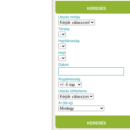
Utazás módja
Térség
Hajótársaság
Hajó
Dátum
Rugalmasság
Utazás időtartama
Ár (tól-ig)