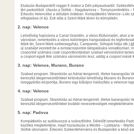
Elutazás Budapestről reggel 6 órakor a Déli pályaudvartól. Székesfehé
téri parkolóból. Utazás a Siófok – Nagykanizsa – Tornyiszentmiklós –
Érkezés Velencébe a délutáni órákban. Kompátkelés Velence–Lido szi
elfoglalása (4 éj). Esti séta a Szent Márk téren és környékén.
2. nap: Velence
Lehetőség hajózásra a Canal Grandén, a város főútvonalán, ahol a le
városban, ismerkedés a város különleges hangulatával és legfontosab
Márk tér, Szent Márk-székesegyház, Campanile, Sóhajok hídja stb.).
M
új szabályt vezetett be a turistacsoportok látogatására vonatkozóan,
csoportok számára csak csoportbontásban szabad városnézést tartani.
a csoport egyik fele számára városnézés lesz, addig a csoport másik 
3. nap: Velence, Murano, Burano
Szabad program. Strandolás az Adriai-tengernél, illetve barangolás V
keresztül.Idegenvezetőnkkel kirándulási lehetőség Murano és Burano 
üveggyártás központja, Burano egy bűbájos halászfalu a velencei la
4. nap: Velence
Szabad program. Strandolás az Adriai-tengernél, illetve barangolás V
keresztül.Idegenvezetőnkkel további nevezetességek megtekintésére 
5. nap: Padova
Kompátkelés az autóbusszal a szárazföldre. Délelőtt ismerkedés Padov
bazilika megtekintése, majd hazautazás a Mestre – Ljubljana – Marib
Siófok útvonalon. Érkezés Székesfehérvárra és Budapestre a késő est