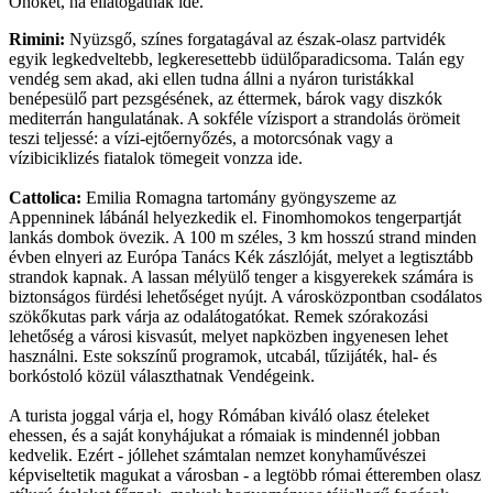
Önöket, ha ellátogatnak ide.
Rimini:
Nyüzsgő, színes forgatagával az észak-olasz partvidék
egyik legkedveltebb, legkeresettebb üdülőparadicsoma. Talán egy
vendég sem akad, aki ellen tudna állni a nyáron turistákkal
benépesülő part pezsgésének, az éttermek, bárok vagy diszkók
mediterrán hangulatának. A sokféle vízisport a strandolás örömeit
teszi teljessé: a vízi-ejtőernyőzés, a motorcsónak vagy a
vízibiciklizés fiatalok tömegeit vonzza ide.
Cattolica:
Emilia Romagna tartomány gyöngyszeme az
Appenninek lábánál helyezkedik el. Finomhomokos tengerpartját
lankás dombok övezik. A 100 m széles, 3 km hosszú strand minden
évben elnyeri az Európa Tanács Kék zászlóját, melyet a legtisztább
strandok kapnak. A lassan mélyülő tenger a kisgyerekek számára is
biztonságos fürdési lehetőséget nyújt. A városközpontban csodálatos
szökőkutas park várja az odalátogatókat. Remek szórakozási
lehetőség a városi kisvasút, melyet napközben ingyenesen lehet
használni. Este sokszínű programok, utcabál, tűzijáték, hal- és
borkóstoló közül választhatnak Vendégeink.
A turista joggal várja el, hogy Rómában kiváló olasz ételeket
ehessen, és a saját konyhájukat a rómaiak is mindennél jobban
kedvelik. Ezért - jóllehet számtalan nemzet konyhaművészei
képviseltetik magukat a városban - a legtöbb római étteremben olasz