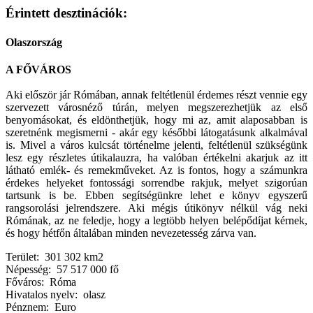
Érintett desztinációk:
Olaszország
A FŐVÁROS
Aki először jár Rómában, annak feltétlenül érdemes részt vennie egy
szervezett városnéző túrán, melyen megszerezhetjük az első
benyomásokat, és eldönthetjük, hogy mi az, amit alaposabban is
szeretnénk megismerni - akár egy későbbi látogatásunk alkalmával
is. Mivel a város kulcsát történelme jelenti, feltétlenül szükségünk
lesz egy részletes útikalauzra, ha valóban értékelni akarjuk az itt
látható emlék- és remekműveket. Az is fontos, hogy a számunkra
érdekes helyeket fontossági sorrendbe rakjuk, melyet szigorúan
tartsunk is be. Ebben segítségünkre lehet e könyv egyszerű
rangsorolási jelrendszere. Aki mégis útikönyv nélkül vág neki
Rómának, az ne feledje, hogy a legtöbb helyen belépődíjat kérnek,
és hogy hétfőn általában minden nevezetesség zárva van.
Terület: 301 302 km2
Népesség: 57 517 000 fő
Főváros: Róma
Hivatalos nyelv: olasz
Pénznem: Euro