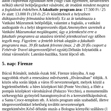
adott csoportnak egyáltalán nem (vagy csak egyéniben, tárlatvezetés
nélkül) sikerül belépőjegyeket vásárolni, de irodánk mindent megtesz
a foglalások érdekében.
A fakultatív program ára:
17.500 Ft / 25
év alatt: 13.000 Ft
(18 és 25 év közöttieknek a helyszínen
diákigazolvány felmutatása kötelező).
Ez az ár tartalmazza a
Vatikáni Múzeumok belépődíját, valamint a foglalás, a vatikáni
audioguide és a helyi idegenvezetés díjait.
Amennyiben szeretnék a
Vatikáni Múzeumokat meglátogatni, úgy a jelentkezést erre a
fakultatív programra az utazásra történő jelentkezéssel egy időben
tegyék meg. Figyelem: a fentebb leírtak alapján a fakultatív
programra max. 39 főt tudunk felvenni (max. 2 db 20 fős csoport a
Fehérvár Travel idegenvezetőjével együtt).
Délután folytatódik a
római városnézés: Lateráni-bazilika, Szent lépcső stb.
5. nap: Firenze
Búcsú Rómától, indulás észak felé, Firenze irányába. A nap
nagyobbik részét a reneszánsz művészetek „fővárosában” töltjük. A
közös séta során látjuk a város fő nevezetességeit, melyek közül a
legjelentősebbek: a híres középkori híd (Ponte Vecchio), a főtér a
pompás középkori városházával (Palazzo Vecchio), a monumentális
székesegyház gyönyörű harangtornyával és a keresztelőkápolnával,
a Santa Croce-templom stb. A közös program után szabadidő, illetve
idegenvezetőnkkel lehetőség további nevezetességek
megtekintésére.Késő délután utazás a Bologna környéki szállásra (1