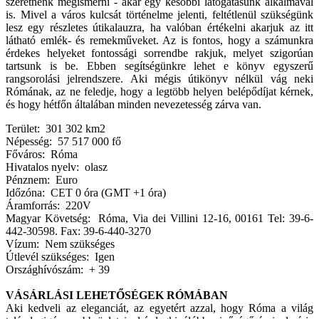
szeretnénk megismerni - akár egy későbbi látogatásunk alkalmával
is. Mivel a város kulcsát történelme jelenti, feltétlenül szükségünk
lesz egy részletes útikalauzra, ha valóban értékelni akarjuk az itt
látható emlék- és remekműveket. Az is fontos, hogy a számunkra
érdekes helyeket fontossági sorrendbe rakjuk, melyet szigorúan
tartsunk is be. Ebben segítségünkre lehet e könyv egyszerű
rangsorolási jelrendszere. Aki mégis útikönyv nélkül vág neki
Rómának, az ne feledje, hogy a legtöbb helyen belépődíjat kérnek,
és hogy hétfőn általában minden nevezetesség zárva van.
Terület: 301 302 km2
Népesség: 57 517 000 fő
Főváros: Róma
Hivatalos nyelv: olasz
Pénznem: Euro
Időzóna: CET 0 óra (GMT +1 óra)
Áramforrás: 220V
Magyar Követség: Róma, Via dei Villini 12-16, 00161 Tel: 39-6-
442-30598. Fax: 39-6-440-3270
Vízum: Nem szükséges
Útlevél szükséges: Igen
Országhívószám: + 39
VÁSÁRLÁSI LEHETŐSÉGEK RÓMÁBAN
Aki kedveli az eleganciát, az egyetért azzal, hogy Róma a világ