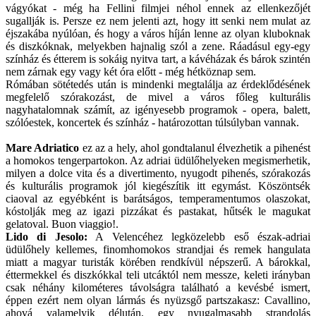
vágyókat - még ha Fellini filmjei néhol ennek az ellenkezőjét
sugallják is. Persze ez nem jelenti azt, hogy itt senki nem mulat az
éjszakába nyúlóan, és hogy a város híján lenne az olyan kluboknak
és diszkóknak, melyekben hajnalig szól a zene. Ráadásul egy-egy
színház és étterem is sokáig nyitva tart, a kávéházak és bárok szintén
nem zárnak egy vagy két óra előtt - még hétköznap sem.
Rómában sötétedés után is mindenki megtalálja az érdeklődésének
megfelelő szórakozást, de mivel a város főleg kulturális
nagyhatalomnak számít, az igényesebb programok - opera, balett,
szólóestek, koncertek és színház - határozottan túlsúlyban vannak.
Mare Adriatico
ez az a hely, ahol gondtalanul élvezhetik a pihenést
a homokos tengerpartokon. Az adriai üdülőhelyeken megismerhetik,
milyen a dolce vita és a divertimento, nyugodt pihenés, szórakozás
és kulturális programok jól kiegészítik itt egymást. Köszöntsék
ciaoval az egyébként is barátságos, temperamentumos olaszokat,
kóstolják meg az igazi pizzákat és pastakat, hűtsék le magukat
gelatoval. Buon viaggio!.
Lido di Jesolo:
A Velencéhez legközelebb eső észak-adriai
üdülőhely kellemes, finomhomokos strandjai és remek hangulata
miatt a magyar turisták körében rendkívül népszerű. A bárokkal,
éttermekkel és diszkókkal teli utcáktól nem messze, keleti irányban
csak néhány kilométeres távolságra található a kevésbé ismert,
éppen ezért nem olyan lármás és nyüzsgő partszakasz: Cavallino,
ahová valamelyik délután, egy nyugalmasabb strandolás