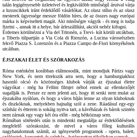
talán legigényesebb üzleteivel és legkiválóbb minőségű áruival várja
a luxuscikkek iránt érdeklődő vásárlókat. Az olasz stílus és az olasz
mesterek ügyessége messze földön híres, de az összes nagy európai
márka is képviselteti magát. Aki minőségre vágyik - és meg is tudja
fizetni -, annak itt a helye, bár árleszállítást, akciót nehéz kifogni.
Érdemes körülnézni a Via del Tritonén, a Trevi- kút körüli utcákban,
a Tiberis túlpartján a Via Cola di Rienzón, a Lucina városrészben
fekvő Piazza S. Lorenzón és a Piazza Campo de-Fiori környékének
utcáiban.
ÉJSZAKAI ÉLET ÉS SZÓRAKOZÁS
Róma esténként korábban elálmosodik, mint mondjuk Párizs vagy
New York, és nem törekszik arra sem, hogy a hamburgiakhoz
hasonló olcsó és közönséges klubok várják az éjszakai életre
vágyókat - még ha Fellini filmjei néhol ennek az ellenkezőjét
sugallják is. Persze ez nem jelenti azt, hogy itt senki nem mulat az
éjszakába nyúlóan, és hogy a város híján lenne az olyan kluboknak
és diszkóknak, melyekben hajnalig szól a zene. Ráadásul egy-egy
színház és étterem is sokáig nyitva tart, a kávéházak és bárok szintén
nem zárnak egy vagy két óra előtt - még hétköznap sem.
Rómában sötétedés után is mindenki megtalálja az érdeklődésének
megfelelő szórakozást, de mivel a város főleg kulturális
nagyhatalomnak számít, az igényesebb programok - opera, balett,
szólóestek, koncertek és színház - határozottan túlsúlyban vannak.