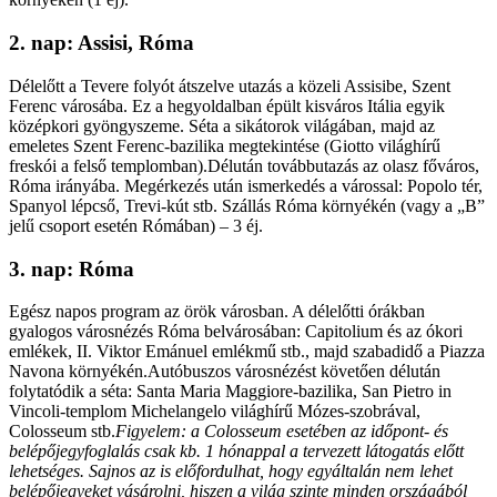
2. nap: Assisi, Róma
Délelőtt a Tevere folyót átszelve utazás a közeli Assisibe, Szent
Ferenc városába. Ez a hegyoldalban épült kisváros Itália egyik
középkori gyöngyszeme. Séta a sikátorok világában, majd az
emeletes Szent Ferenc-bazilika megtekintése (Giotto világhírű
freskói a felső templomban).Délután továbbutazás az olasz főváros,
Róma irányába. Megérkezés után ismerkedés a várossal: Popolo tér,
Spanyol lépcső, Trevi-kút stb. Szállás Róma környékén (vagy a „B”
jelű csoport esetén Rómában) – 3 éj.
3. nap: Róma
Egész napos program az örök városban. A délelőtti órákban
gyalogos városnézés Róma belvárosában: Capitolium és az ókori
emlékek, II. Viktor Emánuel emlékmű stb., majd szabadidő a Piazza
Navona környékén.Autóbuszos városnézést követően délután
folytatódik a séta: Santa Maria Maggiore-bazilika, San Pietro in
Vincoli-templom Michelangelo világhírű Mózes-szobrával,
Colosseum stb.
Figyelem: a Colosseum esetében az időpont- és
belépőjegyfoglalás csak kb. 1 hónappal a tervezett látogatás előtt
lehetséges. Sajnos az is előfordulhat, hogy egyáltalán nem lehet
belépőjegyeket vásárolni, hiszen a világ szinte minden országából