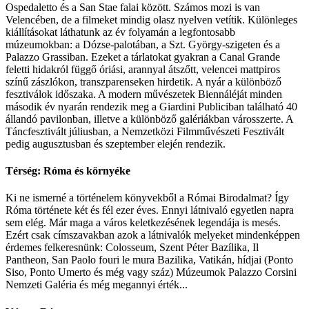
Ospedaletto és a San Stae falai között. Számos mozi is van
Velencében, de a filmeket mindig olasz nyelven vetítik. Különleges
kiállításokat láthatunk az év folyamán a legfontosabb
múzeumokban: a Dózse-palotában, a Szt. György-szigeten és a
Palazzo Grassiban. Ezeket a tárlatokat gyakran a Canal Grande
feletti hidakról függő óriási, arannyal átszőtt, velencei mattpiros
színű zászlókon, transzparenseken hirdetik. A nyár a különböző
fesztiválok időszaka. A modern művészetek Biennáléját minden
második év nyarán rendezik meg a Giardini Publiciban található 40
állandó pavilonban, illetve a különböző galériákban városszerte. A
Táncfesztivált júliusban, a Nemzetközi Filmművészeti Fesztivált
pedig augusztusban és szeptember elején rendezik.
Térség: Róma és környéke
Ki ne ismerné a történelem könyvekből a Római Birodalmat? Így
Róma története két és fél ezer éves. Ennyi látnivaló egyetlen napra
sem elég. Már maga a város keletkezésének legendája is mesés.
Ezért csak címszavakban azok a látnivalók melyeket mindenképpen
érdemes felkeresnünk: Colosseum, Szent Péter Bazílika, Il
Pantheon, San Paolo fouri le mura Bazilika, Vatikán, hídjai (Ponto
Siso, Ponto Umerto és még vagy száz) Múzeumok Palazzo Corsini
Nemzeti Galéria és még megannyi érték...