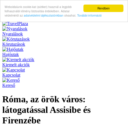
Weboldalunk cookie-kat (sütiket) használ a legjobb
Rendben
felhasználói élmény biztosítás érdekében. Adatai
védelméröl az
adatvédelmi tájékoztatónkban
olvashat.
További információ
Nyaralások
Körutazások
Hajóutak
Kiemelt akciók
Kapcsolat
Kereső
Róma, az örök város:
látogatással Assisibe és
Firenzébe