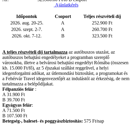
Ajánlatkérés
Időpontok
Csoport
Teljes részvételi díj
2026. aug. 20-25.
A
252.900 Ft
2026. szept. 2-7.
A
260.700 Ft
2026. okt. 7-12.
B
323.500 Ft
A teljes részvételi díj tartalmazza
az autóbuszos utazást, az
autóbuszos behajtási engedélyeket a programban szereplő
városokba, illetve a belvárosi behajtási engedélyt Rómába (összesen
kb. 15.000 Ft/fő), az 5 éjszakai szállást reggelivel, a helyi
idegenforgalmi adókat, az útlemondási biztosítást, a programokat és
a Fehérvár Travel idegenvezetőjét az indulástól az érkezésig, de nem
tartalmazza a belépődíjakat.
Félpanziós felár
:
A 31.900 Ft
B 39.700 Ft
Egyágyas felár
:
A 71.500 Ft
B 107.500 Ft
Betegség-, baleset- és poggyászbiztosítás:
575 Ft/nap