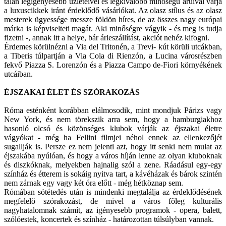
talán legigényesebb üzleteivel és legkiválóbb minőségű áruival várja
a luxuscikkek iránt érdeklődő vásárlókat. Az olasz stílus és az olasz
mesterek ügyessége messze földön híres, de az összes nagy európai
márka is képviselteti magát. Aki minőségre vágyik - és meg is tudja
fizetni -, annak itt a helye, bár árleszállítást, akciót nehéz kifogni.
Érdemes körülnézni a Via del Tritonén, a Trevi- kút körüli utcákban,
a Tiberis túlpartján a Via Cola di Rienzón, a Lucina városrészben
fekvő Piazza S. Lorenzón és a Piazza Campo de-Fiori környékének
utcáiban.
ÉJSZAKAI ÉLET ÉS SZÓRAKOZÁS
Róma esténként korábban elálmosodik, mint mondjuk Párizs vagy
New York, és nem törekszik arra sem, hogy a hamburgiakhoz
hasonló olcsó és közönséges klubok várják az éjszakai életre
vágyókat - még ha Fellini filmjei néhol ennek az ellenkezőjét
sugallják is. Persze ez nem jelenti azt, hogy itt senki nem mulat az
éjszakába nyúlóan, és hogy a város híján lenne az olyan kluboknak
és diszkóknak, melyekben hajnalig szól a zene. Ráadásul egy-egy
színház és étterem is sokáig nyitva tart, a kávéházak és bárok szintén
nem zárnak egy vagy két óra előtt - még hétköznap sem.
Rómában sötétedés után is mindenki megtalálja az érdeklődésének
megfelelő szórakozást, de mivel a város főleg kulturális
nagyhatalomnak számít, az igényesebb programok - opera, balett,
szólóestek, koncertek és színház - határozottan túlsúlyban vannak.