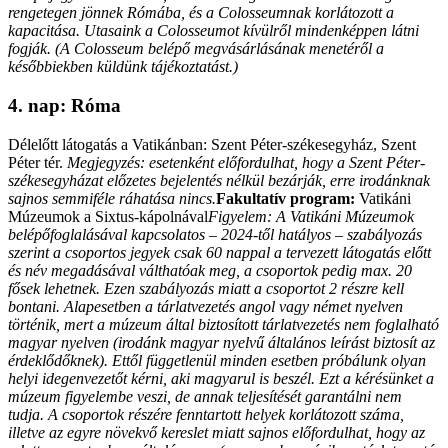
rengetegen jönnek Rómába, és a Colosseumnak korlátozott a
kapacitása. Utasaink a Colosseumot kívülről mindenképpen látni
fogják. (A Colosseum belépő megvásárlásának menetéről a
későbbiekben küldünk tájékoztatást.)
4. nap: Róma
Délelőtt látogatás a Vatikánban: Szent Péter-székesegyház, Szent
Péter tér.
Megjegyzés: esetenként előfordulhat, hogy a Szent Péter-
székesegyházat előzetes bejelentés nélkül bezárják, erre irodánknak
sajnos semmiféle ráhatása nincs.
Fakultatív program:
Vatikáni
Múzeumok a Sixtus-kápolnával
Figyelem: A Vatikáni Múzeumok
belépőfoglalásával kapcsolatos – 2024-től hatályos – szabályozás
szerint a csoportos jegyek csak 60 nappal a tervezett látogatás előtt
és név megadásával válthatóak meg, a csoportok pedig max. 20
fősek lehetnek. Ezen szabályozás miatt a csoportot 2 részre kell
bontani. Alapesetben a tárlatvezetés angol vagy német nyelven
történik, mert a múzeum által biztosított tárlatvezetés nem foglalható
magyar nyelven (irodánk magyar nyelvű általános leírást biztosít az
érdeklődőknek). Ettől függetlenül minden esetben próbálunk olyan
helyi idegenvezetőt kérni, aki magyarul is beszél. Ezt a kérésünket a
múzeum figyelembe veszi, de annak teljesítését garantálni nem
tudja. A csoportok részére fenntartott helyek korlátozott száma,
illetve az egyre növekvő kereslet miatt sajnos előfordulhat, hogy az