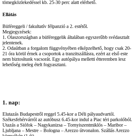
tömegközlekedéssel kb. 25-30 perc alatt elérhető.
Ellátás
Büféreggeli / fakultatív félpanzió a 2. estétől.
Megjegyzések:
1. Olaszországban a büféreggelik általában egyszerűbb svédasztalt
jelentenek.
2. Odaútban a forgalom függvényében elképzelhető, hogy csak 20-
21 óra körül érnek a csoportok a tranzitszállásra, ezért az első este
nem biztosítunk vacsorát. Egy autópálya melletti étteremben lesz
lehetőség meleg ételt fogyasztani.
1. nap:
Elutazás Budapestről reggel 5.45-kor a Déli pályaudvartól.
Székesfehérvárról az autóbusz 6.45-kor indul a Piac téri parkolóból.
Utazás a Siófok – Nagykanizsa – Tornyiszentmiklós – Maribor –
Ljubljana – Mestre – Bologna – Arezzo útvonalon. Szállás Arezzo
környékén (1 éj).