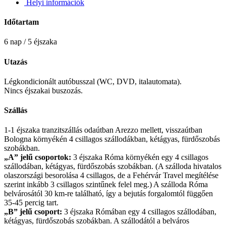
Helyi információk
Időtartam
6 nap / 5 éjszaka
Utazás
Légkondicionált autóbusszal (WC, DVD, italautomata).
Nincs éjszakai buszozás.
Szállás
1-1 éjszaka tranzitszállás odaútban Arezzo mellett, visszaútban
Bologna környékén 4 csillagos szállodákban, kétágyas, fürdőszobás
szobákban.
„A” jelű csoportok:
3 éjszaka Róma környékén egy 4 csillagos
szállodában, kétágyas, fürdőszobás szobákban. (A szálloda hivatalos
olaszországi besorolása 4 csillagos, de a Fehérvár Travel megítélése
szerint inkább 3 csillagos szintűnek felel meg.) A szálloda Róma
belvárosától 30 km-re található, így a bejutás forgalomtól függően
35-45 percig tart.
„B” jelű csoport:
3 éjszaka Rómában egy 4 csillagos szállodában,
kétágyas, fürdőszobás szobákban. A szállodától a belváros