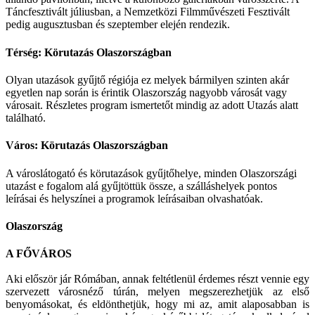
Táncfesztivált júliusban, a Nemzetközi Filmművészeti Fesztivált
pedig augusztusban és szeptember elején rendezik.
Térség: Körutazás Olaszországban
Olyan utazások gyűjtő régiója ez melyek bármilyen szinten akár
egyetlen nap során is érintik Olaszország nagyobb városát vagy
városait. Részletes program ismertetőt mindig az adott Utazás alatt
található.
Város: Körutazás Olaszországban
A városlátogató és körutazások gyűjtőhelye, minden Olaszországi
utazást e fogalom alá gyűjtöttük össze, a szálláshelyek pontos
leírásai és helyszínei a programok leírásaiban olvashatóak.
Olaszország
A FŐVÁROS
Aki először jár Rómában, annak feltétlenül érdemes részt vennie egy
szervezett városnéző túrán, melyen megszerezhetjük az első
benyomásokat, és eldönthetjük, hogy mi az, amit alaposabban is