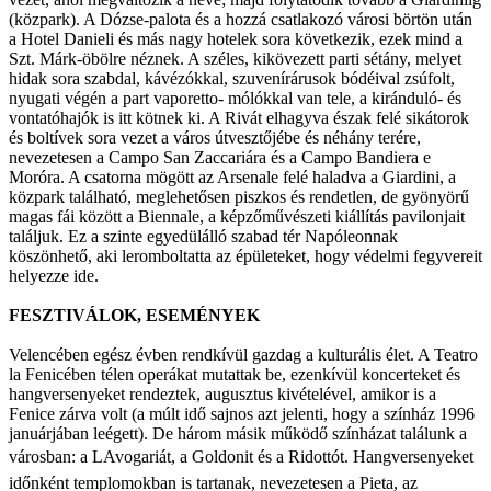
(közpark). A Dózse-palota és a hozzá csatlakozó városi börtön után
a Hotel Danieli és más nagy hotelek sora következik, ezek mind a
Szt. Márk-öbölre néznek. A széles, kikövezett parti sétány, melyet
hidak sora szabdal, kávézókkal, szuvenírárusok bódéival zsúfolt,
nyugati végén a part vaporetto- mólókkal van tele, a kiránduló- és
vontatóhajók is itt kötnek ki. A Rivát elhagyva észak felé sikátorok
és boltívek sora vezet a város útvesztőjébe és néhány terére,
nevezetesen a Campo San Zaccariára és a Campo Bandiera e
Moróra. A csatorna mögött az Arsenale felé haladva a Giardini, a
közpark található, meglehetősen piszkos és rendetlen, de gyönyörű
magas fái között a Biennale, a képzőművészeti kiállítás pavilonjait
találjuk. Ez a szinte egyedülálló szabad tér Napóleonnak
köszönhető, aki leromboltatta az épületeket, hogy védelmi fegyvereit
helyezze ide.
FESZTIVÁLOK, ESEMÉNYEK
Velencében egész évben rendkívül gazdag a kulturális élet. A Teatro
la Fenicében télen operákat mutattak be, ezenkívül koncerteket és
hangversenyeket rendeztek, augusztus kivételével, amikor is a
Fenice zárva volt (a múlt idő sajnos azt jelenti, hogy a színház 1996
januárjában leégett). De három másik működő színházat találunk a
városban: a LAvogariát, a Goldonit és a Ridottót. Hangversenyeket
időnként templomokban is tartanak, nevezetesen a Pieta, az