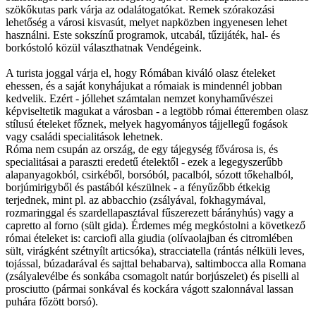
szökőkutas park várja az odalátogatókat. Remek szórakozási
lehetőség a városi kisvasút, melyet napközben ingyenesen lehet
használni. Este sokszínű programok, utcabál, tűzijáték, hal- és
borkóstoló közül választhatnak Vendégeink.
A turista joggal várja el, hogy Rómában kiváló olasz ételeket
ehessen, és a saját konyhájukat a rómaiak is mindennél jobban
kedvelik. Ezért - jóllehet számtalan nemzet konyhaművészei
képviseltetik magukat a városban - a legtöbb római étteremben olasz
stílusú ételeket főznek, melyek hagyományos tájjellegű fogások
vagy családi specialitások lehetnek.
Róma nem csupán az ország, de egy tájegység fővárosa is, és
specialitásai a paraszti eredetű ételektől - ezek a legegyszerűbb
alapanyagokból, csirkéből, borsóból, pacalból, sózott tőkehalból,
borjúmirigyből és pastából készülnek - a fényűzőbb étkekig
terjednek, mint pl. az abbacchio (zsályával, fokhagymával,
rozmaringgal és szardellapasztával fűszerezett bárányhús) vagy a
capretto al forno (sült gida). Érdemes még megkóstolni a következő
római ételeket is: carciofi alla giudia (olívaolajban és citromlében
sült, virágként szétnyílt articsóka), stracciatella (rántás nélküli leves,
tojással, búzadarával és sajttal behabarva), saltimbocca alla Romana
(zsályalevélbe és sonkába csomagolt natúr borjúszelet) és piselli al
prosciutto (pármai sonkával és kockára vágott szalonnával lassan
puhára főzött borsó).