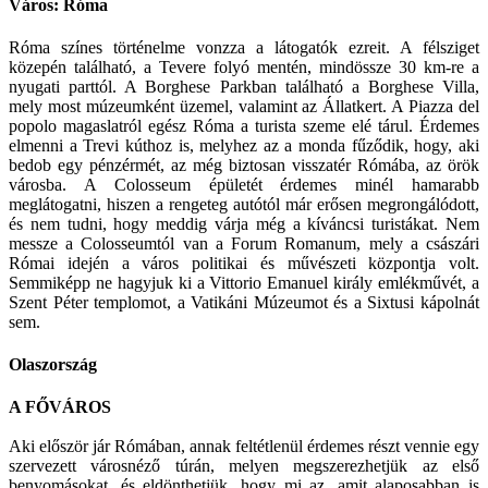
Város: Róma
Róma színes történelme vonzza a látogatók ezreit. A félsziget
közepén található, a Tevere folyó mentén, mindössze 30 km-re a
nyugati parttól. A Borghese Parkban található a Borghese Villa,
mely most múzeumként üzemel, valamint az Állatkert. A Piazza del
popolo magaslatról egész Róma a turista szeme elé tárul. Érdemes
elmenni a Trevi kúthoz is, melyhez az a monda fűződik, hogy, aki
bedob egy pénzérmét, az még biztosan visszatér Rómába, az örök
városba. A Colosseum épületét érdemes minél hamarabb
meglátogatni, hiszen a rengeteg autótól már erősen megrongálódott,
és nem tudni, hogy meddig várja még a kíváncsi turistákat. Nem
messze a Colosseumtól van a Forum Romanum, mely a császári
Római idején a város politikai és művészeti központja volt.
Semmiképp ne hagyjuk ki a Vittorio Emanuel király emlékművét, a
Szent Péter templomot, a Vatikáni Múzeumot és a Sixtusi kápolnát
sem.
Olaszország
A FŐVÁROS
Aki először jár Rómában, annak feltétlenül érdemes részt vennie egy
szervezett városnéző túrán, melyen megszerezhetjük az első
benyomásokat, és eldönthetjük, hogy mi az, amit alaposabban is