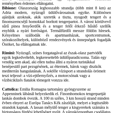
reményében érdemes ellátogatni.
Bibione:
Olaszország leghosszabb strandja (több mint 8 km) az
Adria modern, nyüzsgő üdülővárosainak egyike. Különösen
ajánljuk azoknak, akik szeretik a tiszta, nyugodt tengert és a
finomszemcséjű homokkal borított tengerpartot. A várost körülvevő
sűrű pinea fenyőerdők és a tenger felől érkező hűsítő szellők
enyhítik a nyári forróságot. Termálfürdői messze földön híresek.
Kényelmes szállodák és apartmanházak, sportcentrumok,
szórakozóhelyek, különböző rendezvények és ünnepségek fogadják
Önöket, ha ellátogatnak ide.
Rimini:
Nyüzsgő, színes forgatagával az észak-olasz partvidék
egyik legkedveltebb, legkeresettebb üdülőparadicsoma. Talán egy
vendég sem akad, aki ellen tudna állni a nyáron turistákkal
benépesülő part pezsgésének, az éttermek, bárok vagy diszkók
mediterrán hangulatának. A sokféle vízisport a strandolás örömeit
teszi teljessé: a vízi-ejtőernyőzés, a motorcsónak vagy a
vízibiciklizés fiatalok tömegeit vonzza ide.
Cattolica:
Emilia Romagna tartomány gyöngyszeme az
Appenninek lábánál helyezkedik el. Finomhomokos tengerpartját
lankás dombok övezik. A 100 m széles, 3 km hosszú strand minden
évben elnyeri az Európa Tanács Kék zászlóját, melyet a legtisztább
strandok kapnak. A lassan mélyülő tenger a kisgyerekek számára is
biztonságos fürdési lehetőséget nyújt. A városközpontban csodálatos