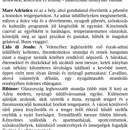
Mare Adriatico
ez az a hely, ahol gondtalanul élvezhetik a pihenést
a homokos tengerpartokon. Az adriai üdülőhelyeken megismerhetik,
milyen a dolce vita és a divertimento, nyugodt pihenés, szórakozás
és kulturális programok jól kiegészítik itt egymást. Köszöntsék
ciaoval az egyébként is barátságos, temperamentumos olaszokat,
kóstolják meg az igazi pizzákat és pastakat, hűtsék le magukat
gelatoval. Buon viaggio!.
Lido di Jesolo:
A Velencéhez legközelebb eső észak-adriai
üdülőhely kellemes, finomhomokos strandjai és remek hangulata
miatt a magyar turisták körében rendkívül népszerű. A bárokkal,
éttermekkel és diszkókkal teli utcáktól nem messze, keleti irányban
csak néhány kilométeres távolságra található a kevésbé ismert,
éppen ezért nem olyan lármás és nyüzsgő partszakasz: Cavallino,
ahová valamelyik délután, egy nyugalmasabb strandolás
reményében érdemes ellátogatni.
Bibione:
Olaszország leghosszabb strandja (több mint 8 km) az
Adria modern, nyüzsgő üdülővárosainak egyike. Különösen
ajánljuk azoknak, akik szeretik a tiszta, nyugodt tengert és a
finomszemcséjű homokkal borított tengerpartot. A várost körülvevő
sűrű pinea fenyőerdők és a tenger felől érkező hűsítő szellők
enyhítik a nyári forróságot. Termálfürdői messze földön híresek.
Kényelmes szállodák és apartmanházak, sportcentrumok,
szórakozóhelyek, különböző rendezvények és ünnepségek fogadják