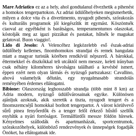
Mare Adriatico
ez az a hely, ahol gondtalanul élvezhetik a pihenést
a homokos tengerpartokon. Az adriai üdülőhelyeken megismerhetik,
milyen a dolce vita és a divertimento, nyugodt pihenés, szórakozás
és kulturális programok jól kiegészítik itt egymást. Köszöntsék
ciaoval az egyébként is barátságos, temperamentumos olaszokat,
kóstolják meg az igazi pizzákat és pastakat, hűtsék le magukat
gelatoval. Buon viaggio!.
Lido di Jesolo:
A Velencéhez legközelebb eső észak-adriai
üdülőhely kellemes, finomhomokos strandjai és remek hangulata
miatt a magyar turisták körében rendkívül népszerű. A bárokkal,
éttermekkel és diszkókkal teli utcáktól nem messze, keleti irányban
csak néhány kilométeres távolságra található a kevésbé ismert,
éppen ezért nem olyan lármás és nyüzsgő partszakasz: Cavallino,
ahová valamelyik délután, egy nyugalmasabb strandolás
reményében érdemes ellátogatni.
Bibione:
Olaszország leghosszabb strandja (több mint 8 km) az
Adria modern, nyüzsgő üdülővárosainak egyike. Különösen
ajánljuk azoknak, akik szeretik a tiszta, nyugodt tengert és a
finomszemcséjű homokkal borított tengerpartot. A várost körülvevő
sűrű pinea fenyőerdők és a tenger felől érkező hűsítő szellők
enyhítik a nyári forróságot. Termálfürdői messze földön híresek.
Kényelmes szállodák és apartmanházak, sportcentrumok,
szórakozóhelyek, különböző rendezvények és ünnepségek fogadják
Önöket, ha ellátogatnak ide.