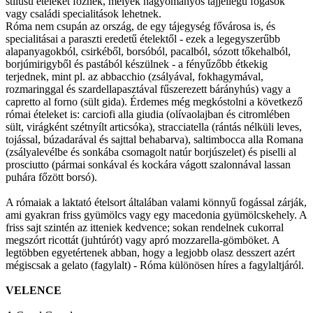
stílusú ételeket főznek, melyek hagyományos tájjellegű fogások
vagy családi specialitások lehetnek.
Róma nem csupán az ország, de egy tájegység fővárosa is, és
specialitásai a paraszti eredetű ételektől - ezek a legegyszerűbb
alapanyagokból, csirkéből, borsóból, pacalból, sózott tőkehalból,
borjúmirigyből és pastából készülnek - a fényűzőbb étkekig
terjednek, mint pl. az abbacchio (zsályával, fokhagymával,
rozmaringgal és szardellapasztával fűszerezett bárányhús) vagy a
capretto al forno (sült gida). Érdemes még megkóstolni a következő
római ételeket is: carciofi alla giudia (olívaolajban és citromlében
sült, virágként szétnyílt articsóka), stracciatella (rántás nélküli leves,
tojással, búzadarával és sajttal behabarva), saltimbocca alla Romana
(zsályalevélbe és sonkába csomagolt natúr borjúszelet) és piselli al
prosciutto (pármai sonkával és kockára vágott szalonnával lassan
puhára főzött borsó).
A rómaiak a laktató ételsort általában valami könnyű fogással zárják,
ami gyakran friss gyümölcs vagy egy macedonia gyümölcskehely. A
friss sajt szintén az itteniek kedvence; sokan rendelnek cukorral
megszórt ricottát (juhtúrót) vagy apró mozzarella-gömböket. A
legtöbben egyetértenek abban, hogy a legjobb olasz desszert azért
mégiscsak a gelato (fagylalt) - Róma különösen híres a fagylaltjáról.
VELENCE