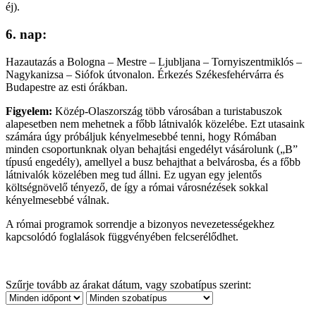
éj).
6. nap:
Hazautazás a Bologna – Mestre – Ljubljana – Tornyiszentmiklós –
Nagykanizsa – Siófok útvonalon. Érkezés Székesfehérvárra és
Budapestre az esti órákban.
Figyelem:
Közép-Olaszország több városában a turistabuszok
alapesetben nem mehetnek a főbb látnivalók közelébe. Ezt utasaink
számára úgy próbáljuk kényelmesebbé tenni, hogy Rómában
minden csoportunknak olyan behajtási engedélyt vásárolunk („B”
típusú engedély), amellyel a busz behajthat a belvárosba, és a főbb
látnivalók közelében meg tud állni. Ez ugyan egy jelentős
költségnövelő tényező, de így a római városnézések sokkal
kényelmesebbé válnak.
A római programok sorrendje a bizonyos nevezetességekhez
kapcsolódó foglalások függvényében felcserélődhet.
Szűrje tovább az árakat dátum, vagy szobatípus szerint: