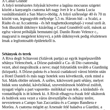
A Canal Grande
A folyó természetes folyását követve a lagúna mocsaras szigetei
között a kanyargós csatorna két nagy ívet ír le a Santa Lucia
vasútállomástól a San Marco-öbölig. A folyó szélessége 40 és 70 m
között van, legnagyobb mélysége 5,5 m. Három híd - a Scalzi, a
Rialto és az Accademia - és hét traghetto(komphajó-) vonal szeli át.
Sok illusztrált útikönyv kizárólag a Canal Grandéról szól, mások az
egész várost próbálják bemutatni (pl. Danilo Reato Velence c.,
magyarul is megjelent könyve), a jobb útikönyvek pedig részletesen
írnak a legfontosabb épületekről is.
Sétányok és terek
A Riva degli Schiavoni (Szlávok partja) az egyik legnépszerűbb
sétánya Velencének, a Dózse-palotától a Ca- di Dio csatornáig
vezet, ahol megváltozik a neve; majd folytatódik tovább a Giardiniig
(közpark). A Dózse-palota és a hozzá csatlakozó városi börtön után
a Hotel Danieli és más nagy hotelek sora következik, ezek mind a
Szt. Márk-öbölre néznek. A széles, kikövezett parti sétány, melyet
hidak sora szabdal, kávézókkal, szuvenírárusok bódéival zsúfolt,
nyugati végén a part vaporetto- mólókkal van tele, a kiránduló- és
vontatóhajók is itt kötnek ki. A Rivát elhagyva észak felé sikátorok
és boltívek sora vezet a város útvesztőjébe és néhány terére,
nevezetesen a Campo San Zaccariára és a Campo Bandiera e
Moróra. A csatorna mögött az Arsenale felé haladva a Giardini, a