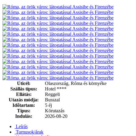
Úticél:
Olaszország, Róma és környéke
Szállás típus:
Hotel ****
Ellátás:
Reggeli
Utazás módja:
Busszal
Időtartam:
5 éj
Típus:
Körutazás
Indulás:
2026-08-20
Leírás
Turnusok/árak