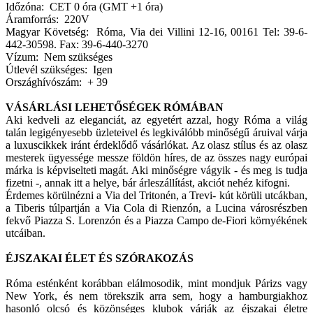
Időzóna: CET 0 óra (GMT +1 óra)
Áramforrás: 220V
Magyar Követség: Róma, Via dei Villini 12-16, 00161 Tel: 39-6-
442-30598. Fax: 39-6-440-3270
Vízum: Nem szükséges
Útlevél szükséges: Igen
Országhívószám: + 39
VÁSÁRLÁSI LEHETŐSÉGEK RÓMÁBAN
Aki kedveli az eleganciát, az egyetért azzal, hogy Róma a világ
talán legigényesebb üzleteivel és legkiválóbb minőségű áruival várja
a luxuscikkek iránt érdeklődő vásárlókat. Az olasz stílus és az olasz
mesterek ügyessége messze földön híres, de az összes nagy európai
márka is képviselteti magát. Aki minőségre vágyik - és meg is tudja
fizetni -, annak itt a helye, bár árleszállítást, akciót nehéz kifogni.
Érdemes körülnézni a Via del Tritonén, a Trevi- kút körüli utcákban,
a Tiberis túlpartján a Via Cola di Rienzón, a Lucina városrészben
fekvő Piazza S. Lorenzón és a Piazza Campo de-Fiori környékének
utcáiban.
ÉJSZAKAI ÉLET ÉS SZÓRAKOZÁS
Róma esténként korábban elálmosodik, mint mondjuk Párizs vagy
New York, és nem törekszik arra sem, hogy a hamburgiakhoz
hasonló olcsó és közönséges klubok várják az éjszakai életre