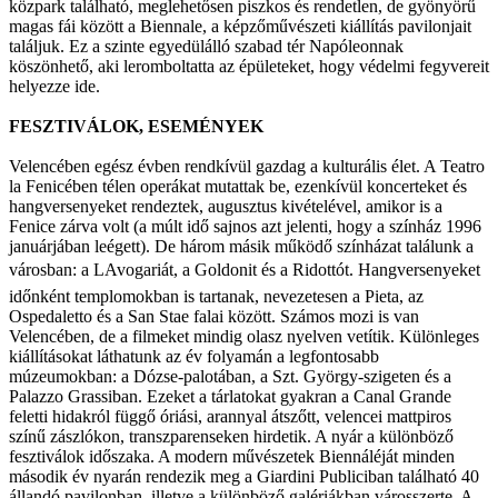
közpark található, meglehetősen piszkos és rendetlen, de gyönyörű
magas fái között a Biennale, a képzőművészeti kiállítás pavilonjait
találjuk. Ez a szinte egyedülálló szabad tér Napóleonnak
köszönhető, aki leromboltatta az épületeket, hogy védelmi fegyvereit
helyezze ide.
FESZTIVÁLOK, ESEMÉNYEK
Velencében egész évben rendkívül gazdag a kulturális élet. A Teatro
la Fenicében télen operákat mutattak be, ezenkívül koncerteket és
hangversenyeket rendeztek, augusztus kivételével, amikor is a
Fenice zárva volt (a múlt idő sajnos azt jelenti, hogy a színház 1996
januárjában leégett). De három másik működő színházat találunk a
városban: a LAvogariát, a Goldonit és a Ridottót. Hangversenyeket
időnként templomokban is tartanak, nevezetesen a Pieta, az
Ospedaletto és a San Stae falai között. Számos mozi is van
Velencében, de a filmeket mindig olasz nyelven vetítik. Különleges
kiállításokat láthatunk az év folyamán a legfontosabb
múzeumokban: a Dózse-palotában, a Szt. György-szigeten és a
Palazzo Grassiban. Ezeket a tárlatokat gyakran a Canal Grande
feletti hidakról függő óriási, arannyal átszőtt, velencei mattpiros
színű zászlókon, transzparenseken hirdetik. A nyár a különböző
fesztiválok időszaka. A modern művészetek Biennáléját minden
második év nyarán rendezik meg a Giardini Publiciban található 40
állandó pavilonban, illetve a különböző galériákban városszerte. A