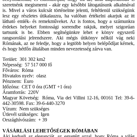
szeretnénk megismerni - akár egy későbbi látogatásunk alkalmával
is. Mivel a város kulcsát történelme jelenti, feltétlenül szükségünk
lesz egy részletes útikalauzra, ha valóban értékelni akarjuk az itt
látható emlék- és remekműveket. Az is fontos, hogy a számunkra
érdekes helyeket fontossági sorrendbe rakjuk, melyet szigorúan
tartsunk is be. Ebben segítségünkre lehet e könyv egyszerű
rangsorolási jelrendszere. Aki mégis útikönyv nélkül vág neki
Rómának, az ne feledje, hogy a legtöbb helyen belépődíjat kérnek,
és hogy hétfőn általában minden nevezetesség zárva van.
Terület: 301 302 km2
Népesség: 57 517 000 fő
Főváros: Róma
Hivatalos nyelv: olasz
Pénznem: Euro
Időzóna: CET 0 óra (GMT +1 óra)
Áramforrás: 220V
Magyar Követség: Róma, Via dei Villini 12-16, 00161 Tel: 39-6-
442-30598. Fax: 39-6-440-3270
Vízum: Nem szükséges
Útlevél szükséges: Igen
Országhívószám: + 39
VÁSÁRLÁSI LEHETŐSÉGEK RÓMÁBAN
Aki kedveli az eleganciát, az egyetért azzal, hogy Róma a világ