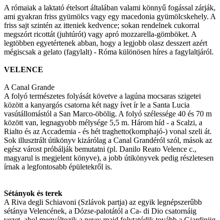
A rómaiak a laktató ételsort általában valami könnyű fogással zárják,
ami gyakran friss gyümölcs vagy egy macedonia gyümölcskehely. A
friss sajt szintén az itteniek kedvence; sokan rendelnek cukorral
megszórt ricottát (juhtúrót) vagy apró mozzarella-gömböket. A
legtöbben egyetértenek abban, hogy a legjobb olasz desszert azért
mégiscsak a gelato (fagylalt) - Róma különösen híres a fagylaltjáról.
VELENCE
A Canal Grande
A folyó természetes folyását követve a lagúna mocsaras szigetei
között a kanyargós csatorna két nagy ívet ír le a Santa Lucia
vasútállomástól a San Marco-öbölig. A folyó szélessége 40 és 70 m
között van, legnagyobb mélysége 5,5 m. Három híd - a Scalzi, a
Rialto és az Accademia - és hét traghetto(komphajó-) vonal szeli át.
Sok illusztrált útikönyv kizárólag a Canal Grandéról szól, mások az
egész várost próbálják bemutatni (pl. Danilo Reato Velence c.,
magyarul is megjelent könyve), a jobb útikönyvek pedig részletesen
írnak a legfontosabb épületekről is.
Sétányok és terek
A Riva degli Schiavoni (Szlávok partja) az egyik legnépszerűbb
sétánya Velencének, a Dózse-palotától a Ca- di Dio csatornáig
vezet, ahol megváltozik a neve; majd folytatódik tovább a Giardiniig