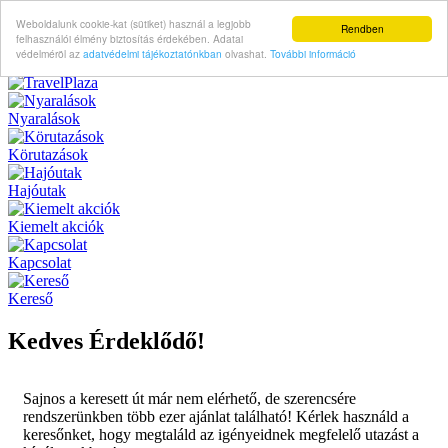
Weboldalunk cookie-kat (sütiket) használ a legjobb
Rendben
felhasználói élmény biztosítás érdekében. Adatai
védelméröl az
adatvédelmi tájékoztatónkban
olvashat.
További információ
Nyaralások
Körutazások
Hajóutak
Kiemelt akciók
Kapcsolat
Kereső
Kedves Érdeklődő!
Sajnos a keresett út már nem elérhető, de szerencsére
rendszerünkben több ezer ajánlat található! Kérlek használd a
keresőnket, hogy megtaláld az igényeidnek megfelelő utazást a