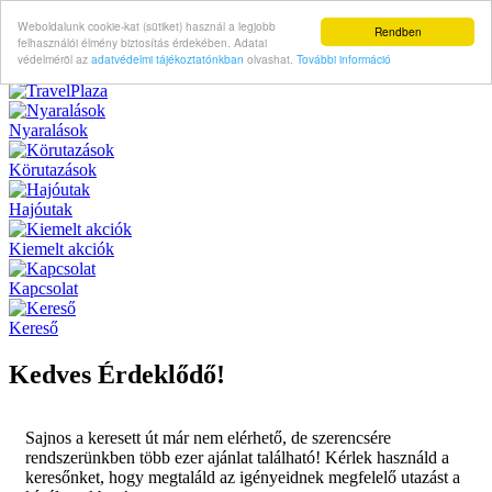
Weboldalunk cookie-kat (sütiket) használ a legjobb
Rendben
felhasználói élmény biztosítás érdekében. Adatai
védelméröl az
adatvédelmi tájékoztatónkban
olvashat.
További információ
Nyaralások
Körutazások
Hajóutak
Kiemelt akciók
Kapcsolat
Kereső
Kedves Érdeklődő!
Sajnos a keresett út már nem elérhető, de szerencsére
rendszerünkben több ezer ajánlat található! Kérlek használd a
keresőnket, hogy megtaláld az igényeidnek megfelelő utazást a