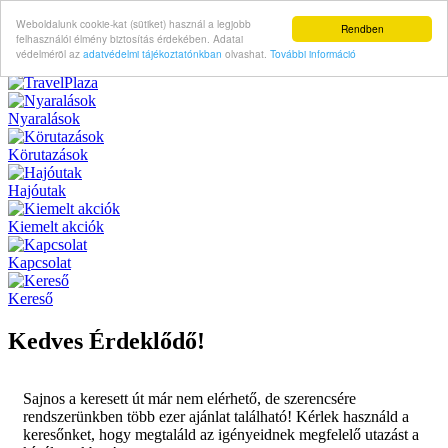
Weboldalunk cookie-kat (sütiket) használ a legjobb
Rendben
felhasználói élmény biztosítás érdekében. Adatai
védelméröl az
adatvédelmi tájékoztatónkban
olvashat.
További információ
Nyaralások
Körutazások
Hajóutak
Kiemelt akciók
Kapcsolat
Kereső
Kedves Érdeklődő!
Sajnos a keresett út már nem elérhető, de szerencsére
rendszerünkben több ezer ajánlat található! Kérlek használd a
keresőnket, hogy megtaláld az igényeidnek megfelelő utazást a