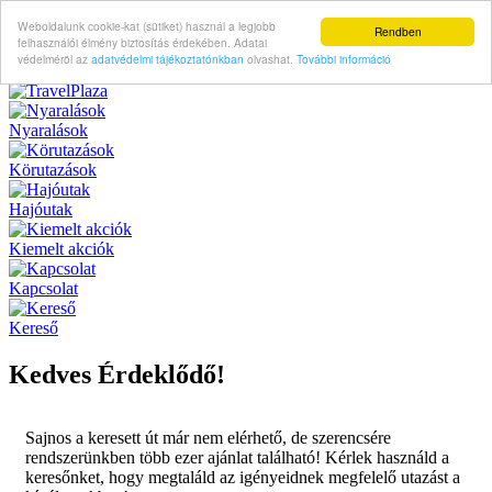
Weboldalunk cookie-kat (sütiket) használ a legjobb
Rendben
felhasználói élmény biztosítás érdekében. Adatai
védelméröl az
adatvédelmi tájékoztatónkban
olvashat.
További információ
Nyaralások
Körutazások
Hajóutak
Kiemelt akciók
Kapcsolat
Kereső
Kedves Érdeklődő!
Sajnos a keresett út már nem elérhető, de szerencsére
rendszerünkben több ezer ajánlat található! Kérlek használd a
keresőnket, hogy megtaláld az igényeidnek megfelelő utazást a