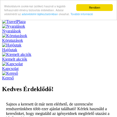
Weboldalunk cookie-kat (sütiket) használ a legjobb
Rendben
felhasználói élmény biztosítás érdekében. Adatai
védelméröl az
adatvédelmi tájékoztatónkban
olvashat.
További információ
Nyaralások
Körutazások
Hajóutak
Kiemelt akciók
Kapcsolat
Kereső
Kedves Érdeklődő!
Sajnos a keresett út már nem elérhető, de szerencsére
rendszerünkben több ezer ajánlat található! Kérlek használd a
keresőnket, hogy megtaláld az igényeidnek megfelelő utazást a