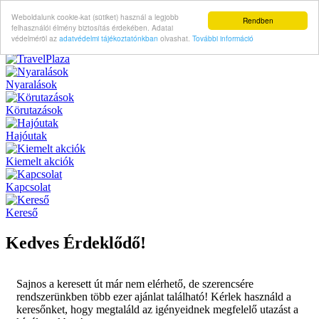
Weboldalunk cookie-kat (sütiket) használ a legjobb
Rendben
felhasználói élmény biztosítás érdekében. Adatai
védelméröl az
adatvédelmi tájékoztatónkban
olvashat.
További információ
Nyaralások
Körutazások
Hajóutak
Kiemelt akciók
Kapcsolat
Kereső
Kedves Érdeklődő!
Sajnos a keresett út már nem elérhető, de szerencsére
rendszerünkben több ezer ajánlat található! Kérlek használd a
keresőnket, hogy megtaláld az igényeidnek megfelelő utazást a