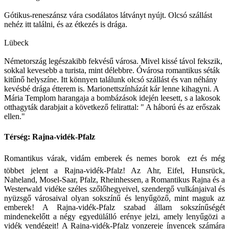
Gótikus-reneszánsz vára csodálatos látványt nyújt. Olcsó szállást
nehéz itt találni, és az étkezés is drága.
Lübeck
Németország legészakibb fekvésű városa. Mivel kissé távol fekszik,
sokkal kevesebb a turista, mint délebbre. Óvárosa romantikus séták
kitűnő helyszíne. Itt könnyen találunk olcsó szállást és van néhány
kevésbé drága étterem is. Marionettszínházát kár lenne kihagyni. A
Mária Templom harangaja a bombázások idején leesett, s a lakosok
otthagyták darabjait a következő felirattal: " A háború és az erőszak
ellen."
Térség: Rajna-vidék-Pfalz
Romantikus várak, vidám emberek és nemes borok  ezt és még
többet jelent a Rajna-vidék-Pfalz! Az Ahr, Eifel, Hunsrück,
Naheland, Mosel-Saar, Pfalz, Rheinhessen, a Romantikus Rajna és a
Westerwald vidéke széles szőlőhegyeivel, szendergő vulkánjaival és
nyüzsgő városaival olyan sokszínű és lenyűgöző, mint maguk az
emberek! A Rajna-vidék-Pfalz szabad állam sokszínűségét
mindenekelőtt a négy egyedülálló erénye jelzi, amely lenyűgözi a
vidék vendégeit! A Rajna-vidék-Pfalz vonzereje ínyencek számára