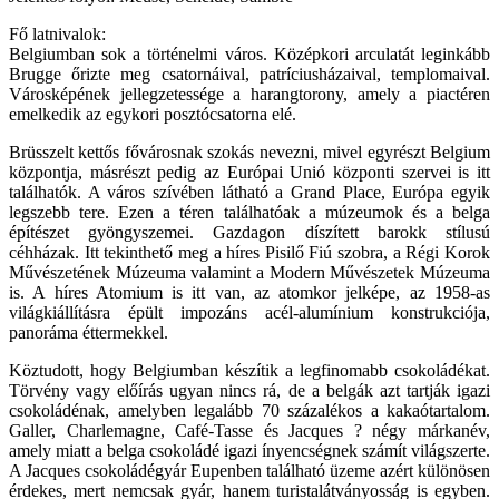
Fő latnivalok:
Belgiumban sok a történelmi város. Középkori arculatát leginkább
Brugge őrizte meg csatornáival, patríciusházaival, templomaival.
Városképének jellegzetessége a harangtorony, amely a piactéren
emelkedik az egykori posztócsatorna elé.
Brüsszelt kettős fővárosnak szokás nevezni, mivel egyrészt Belgium
központja, másrészt pedig az Európai Unió központi szervei is itt
találhatók. A város szívében látható a Grand Place, Európa egyik
legszebb tere. Ezen a téren találhatóak a múzeumok és a belga
építészet gyöngyszemei. Gazdagon díszített barokk stílusú
céhházak. Itt tekinthető meg a híres Pisilő Fiú szobra, a Régi Korok
Művészetének Múzeuma valamint a Modern Művészetek Múzeuma
is. A híres Atomium is itt van, az atomkor jelképe, az 1958-as
világkiállításra épült impozáns acél-alumínium konstrukciója,
panoráma éttermekkel.
Köztudott, hogy Belgiumban készítik a legfinomabb csokoládékat.
Törvény vagy előírás ugyan nincs rá, de a belgák azt tartják igazi
csokoládénak, amelyben legalább 70 százalékos a kakaótartalom.
Galler, Charlemagne, Café-Tasse és Jacques ? négy márkanév,
amely miatt a belga csokoládé igazi ínyencségnek számít világszerte.
A Jacques csokoládégyár Eupenben található üzeme azért különösen
érdekes, mert nemcsak gyár, hanem turistalátványosság is egyben.