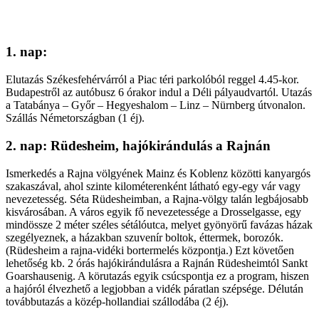
1. nap:
Elutazás Székesfehérvárról a Piac téri parkolóból reggel 4.45-kor.
Budapestről az autóbusz 6 órakor indul a Déli pályaudvartól. Utazás
a Tatabánya – Győr – Hegyeshalom – Linz – Nürnberg útvonalon.
Szállás Németországban (1 éj).
2. nap: Rüdesheim, hajókirándulás a Rajnán
Ismerkedés a Rajna völgyének Mainz és Koblenz közötti kanyargós
szakaszával, ahol szinte kilométerenként látható egy-egy vár vagy
nevezetesség. Séta Rüdesheimban, a Rajna-völgy talán legbájosabb
kisvárosában. A város egyik fő nevezetessége a Drosselgasse, egy
mindössze 2 méter széles sétálóutca, melyet gyönyörű favázas házak
szegélyeznek, a házakban szuvenír boltok, éttermek, borozók.
(Rüdesheim a rajna-vidéki bortermelés központja.) Ezt követően
lehetőség kb. 2 órás hajókirándulásra a Rajnán Rüdesheimtól Sankt
Goarshausenig. A körutazás egyik csúcspontja ez a program, hiszen
a hajóról élvezhető a legjobban a vidék páratlan szépsége. Délután
továbbutazás a közép-hollandiai szállodába (2 éj).