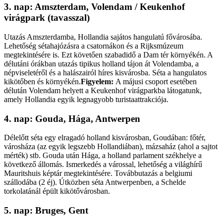
3. nap: Amszterdam, Volendam / Keukenhof
virágpark (tavasszal)
Utazás Amszterdamba, Hollandia sajátos hangulatú fővárosába.
Lehetőség sétahajózásra a csatornákon és a Rijksmúzeum
megtekintésére is. Ezt követően szabadidő a Dam tér környékén. A
délutáni órákban utazás tipikus holland tájon át Volendamba, a
népviseletéről és a halászairól híres kisvárosba. Séta a hangulatos
kikötőben és környékén.
Figyelem:
A májusi csoport esetében
délután Volendam helyett a Keukenhof virágparkba látogatunk,
amely Hollandia egyik legnagyobb turistaattrakciója.
4. nap: Gouda, Hága, Antwerpen
Délelőtt séta egy elragadó holland kisvárosban, Goudában: főtér,
városháza (az egyik legszebb Hollandiában), mázsaház (ahol a sajtot
mérték) stb. Gouda után Hága, a holland parlament székhelye a
következő állomás. Ismerkedés a várossal, lehetőség a világhírű
Mauritshuis képtár megtekintésére. Továbbutazás a belgiumi
szállodába (2 éj). Útközben séta Antwerpenben, a Schelde
torkolatánál épült kikötővárosban.
5. nap: Bruges, Gent