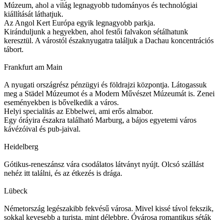
Múzeum, ahol a világ legnagyobb tudományos és technológiai
kiállítását láthatjuk.
Az Angol Kert Európa egyik legnagyobb parkja.
Kiránduljunk a hegyekben, ahol festői falvakon sétálhatunk
keresztül. A várostól északnyugatra találjuk a Dachau koncentrációs
tábort.
Frankfurt am Main
A nyugati országrész pénzügyi és földrajzi központja. Látogassuk
meg a Städel Múzeumot és a Modern Művészet Múzeumát is. Zenei
eseményekben is bővelkedik a város.
Helyi specialitás az Ebbelwei, ami erős almabor.
Egy óráyira északra található Marburg, a bájos egyetemi város
kávézóival és pub-jaival.
Heidelberg
Gótikus-reneszánsz vára csodálatos látványt nyújt. Olcsó szállást
nehéz itt találni, és az étkezés is drága.
Lübeck
Németország legészakibb fekvésű városa. Mivel kissé távol fekszik,
sokkal kevesebb a turista, mint délebbre. Óvárosa romantikus séták