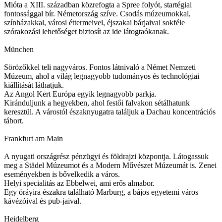
Mióta a XIII. században közrefogta a Spree folyót, startégiai
fontossággal bír. Németország szíve. Csodás múzeumokkal,
színházakkal, városi éttermeivel, éjszakai bárjaival sokféle
szórakozási lehetőséget biztosít az ide látogtaókanak.
München
Sörözőkkel teli nagyváros. Fontos látnivaló a Német Nemzeti
Múzeum, ahol a világ legnagyobb tudományos és technológiai
kiállítását láthatjuk.
Az Angol Kert Európa egyik legnagyobb parkja.
Kiránduljunk a hegyekben, ahol festői falvakon sétálhatunk
keresztül. A várostól északnyugatra találjuk a Dachau koncentrációs
tábort.
Frankfurt am Main
A nyugati országrész pénzügyi és földrajzi központja. Látogassuk
meg a Städel Múzeumot és a Modern Művészet Múzeumát is. Zenei
eseményekben is bővelkedik a város.
Helyi specialitás az Ebbelwei, ami erős almabor.
Egy óráyira északra található Marburg, a bájos egyetemi város
kávézóival és pub-jaival.
Heidelberg