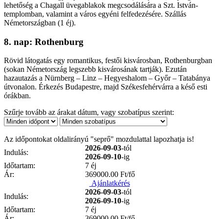
lehetőség a Chagall üvegablakok megcsodálására a Szt. István-
templomban, valamint a város egyéni felfedezésére. Szállás
Németországban (1 éj).
8. nap: Rothenburg
Rövid látogatás egy romantikus, festői kisvárosban, Rothenburgban
(sokan Németország legszebb kisvárosának tartják). Ezután
hazautazás a Nürnberg – Linz – Hegyeshalom – Győr – Tatabánya
útvonalon. Érkezés Budapestre, majd Székesfehérvárra a késő esti
órákban.
Szűrje tovább az árakat dátum, vagy szobatípus szerint:
Az időpontokat oldalirányú "seprő" mozdulattal lapozhatja is!
2026-09-03
-tól
Indulás:
2026-09-10
-ig
Időtartam:
7 éj
Ár:
369000.00
Ft/fő
Ajánlatkérés
2026-09-03
-tól
Indulás:
2026-09-10
-ig
Időtartam:
7 éj
Ár:
369000.00
Ft/fő