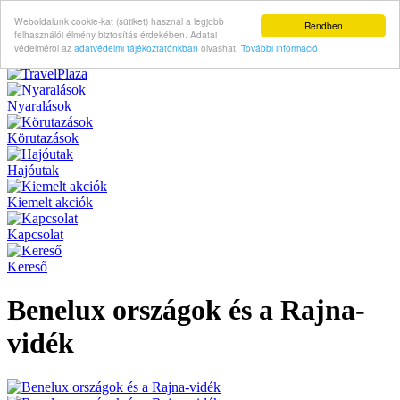
Weboldalunk cookie-kat (sütiket) használ a legjobb
Rendben
felhasználói élmény biztosítás érdekében. Adatai
védelméröl az
adatvédelmi tájékoztatónkban
olvashat.
További információ
Nyaralások
Körutazások
Hajóutak
Kiemelt akciók
Kapcsolat
Kereső
Benelux országok és a Rajna-
vidék