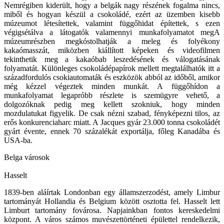
Nemrégiben kiderült, hogy a belgák nagy részének fogalma nincs,
miből és hogyan készül a csokoládé, ezért az üzemben kisebb
múzeumot létesítettek, valamint függőhidat építettek, s ezen
végigsétálva a látogatók valamennyi munkafolyamatot megA
múzeumrészben megkóstolhatják a meleg és folyékony
kakaómasszát, miközben kiállított képeken és videofilmen
tekinthetik meg a kakaóbab leszedésének és válogatásának
folyamatát. Különleges csokoládépapírok mellett megtalálhatók itt a
századfordulós csokiautomaták és eszközök abból az időből, amikor
még kézzel végeztek minden munkát. A függőhídon a
munkafolyamat legapróbb részlete is szemügyre vehető, a
dolgozóknak pedig meg kellett szokniuk, hogy minden
mozdulatukat figyelik. De csak nézni szabad, fényképezni tilos, az
erős konkurenciaharc miatt. A Jacques gyár 23.000 tonna csokoládét
gyárt évente, ennek 70 százalékát exportálja, főleg Kanadába és
USA-ba.
Belga városok
Hasselt
1839-ben aláírtak Londonban egy államszerzodést, amely Limbur
tartományát Hollandia és Belgium között osztotta fel. Hasselt lett
Limburt tartomány fovárosa. Napjainkban fontos kereskedelmi
központ. A város számos muvészettörténeti épülettel rendelkezik,