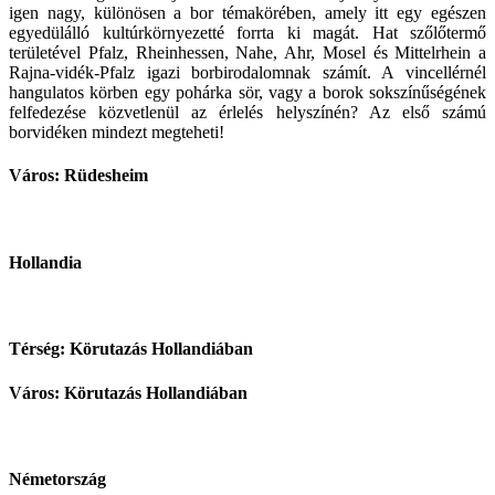
igen nagy, különösen a bor témakörében, amely itt egy egészen
egyedülálló kultúrkörnyezetté forrta ki magát. Hat szőlőtermő
területével Pfalz, Rheinhessen, Nahe, Ahr, Mosel és Mittelrhein a
Rajna-vidék-Pfalz igazi borbirodalomnak számít. A vincellérnél
hangulatos körben egy pohárka sör, vagy a borok sokszínűségének
felfedezése közvetlenül az érlelés helyszínén? Az első számú
borvidéken mindezt megteheti!
Város: Rüdesheim
Hollandia
Térség: Körutazás Hollandiában
Város: Körutazás Hollandiában
Németország