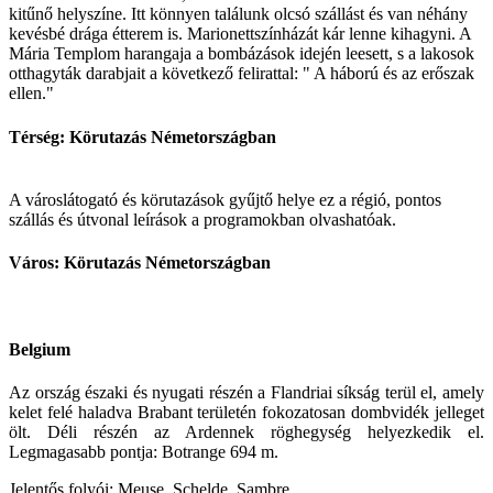
kitűnő helyszíne. Itt könnyen találunk olcsó szállást és van néhány
kevésbé drága étterem is. Marionettszínházát kár lenne kihagyni. A
Mária Templom harangaja a bombázások idején leesett, s a lakosok
otthagyták darabjait a következő felirattal: " A háború és az erőszak
ellen."
Térség: Körutazás Németországban
A városlátogató és körutazások gyűjtő helye ez a régió, pontos
szállás és útvonal leírások a programokban olvashatóak.
Város: Körutazás Németországban
Belgium
Az ország északi és nyugati részén a Flandriai síkság terül el, amely
kelet felé haladva Brabant területén fokozatosan dombvidék jelleget
ölt. Déli részén az Ardennek röghegység helyezkedik el.
Legmagasabb pontja: Botrange 694 m.
Jelentős folyói: Meuse, Schelde, Sambre