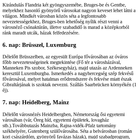
Kirándulás Flandria két gyöngyszemébe, Bruges-be és Gentbe,
melyekhez hasonló gyönyörű városokat nagyon keveset lehet látni a
világon. Mindkét városban közös séta a legfontosabb
nevezetességekhez, Bruges-ben lehetőség nyílik részt venni a
városnéző csónaktúrán, illetve szabadidő is marad a középkorból
ránk maradt utcák, házak felfedezésére.
6. nap: Brüsszel, Luxemburg
Délelőtt Brüsszelben, az egyesült Európa fővárosában az óváros
főbb nevezetességeinek megtekintése (Fő tér a városházával,
Manneken Pis szobor, Székesegyház), majd utazás az Ardenneken
keresztül Luxemburgba. Ismerkedés a nagyhercegség szép fekvésű
fővárosával, melyet hatalmas erődrendszere és fekvése miatt észak
Gibraltárjának is szoktak nevezni. Szállás Saarbrücken környékén (1
éj).
7. nap: Heidelberg, Mainz
Délelőtt városnézés Heidelbergben, Németország ősi egyetemi
városában (vár, Öreg híd, egyetemi épületek, lovagház
stb.).Továbbutazás Mainzba, Rajna-vidék-Pfalz tartomány
székhelyére, Gutenberg szülővárosába. Séta a belvárosban (román
kori császárdóm, gyönyörű favázas házak), majd szabadprogram,