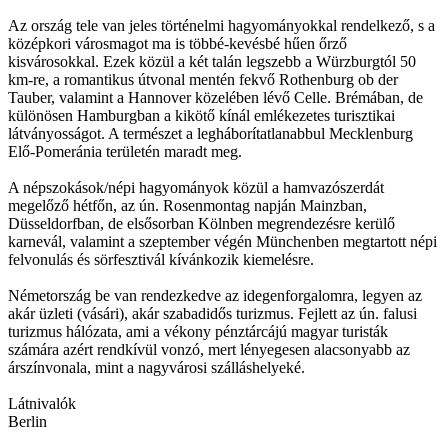
Az ország tele van jeles történelmi hagyományokkal rendelkező, s a
középkori városmagot ma is többé-kevésbé hűen őrző
kisvárosokkal. Ezek közül a két talán legszebb a Würzburgtól 50
km-re, a romantikus útvonal mentén fekvő Rothenburg ob der
Tauber, valamint a Hannover közelében lévő Celle. Brémában, de
különösen Hamburgban a kikötő kínál emlékezetes turisztikai
látványosságot. A természet a legháborítatlanabbul Mecklenburg
Elő-Pomeránia területén maradt meg.
A népszokások/népi hagyományok közül a hamvazószerdát
megelőző hétfőn, az ún. Rosenmontag napján Mainzban,
Düsseldorfban, de elsősorban Kölnben megrendezésre kerülő
karnevál, valamint a szeptember végén Münchenben megtartott népi
felvonulás és sörfesztivál kívánkozik kiemelésre.
Németország be van rendezkedve az idegenforgalomra, legyen az
akár üzleti (vásári), akár szabadidős turizmus. Fejlett az ún. falusi
turizmus hálózata, ami a vékony pénztárcájú magyar turisták
számára azért rendkívül vonzó, mert lényegesen alacsonyabb az
árszínvonala, mint a nagyvárosi szálláshelyeké.
Látnivalók
Berlin