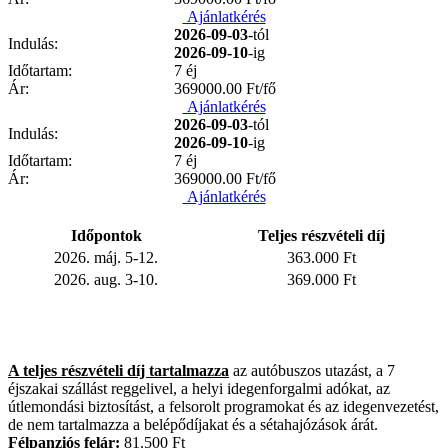
Ajánlatkérés
2026-09-03
-tól
Indulás:
2026-09-10
-ig
Időtartam:
7 éj
Ár:
369000.00
Ft/fő
Ajánlatkérés
2026-09-03
-tól
Indulás:
2026-09-10
-ig
Időtartam:
7 éj
Ár:
369000.00
Ft/fő
Ajánlatkérés
Időpontok
Teljes részvételi díj
2026. máj. 5-12.
363.000 Ft
2026. aug. 3-10.
369.000 Ft
A teljes részvételi díj tartalmazza
az autóbuszos utazást, a 7
éjszakai szállást reggelivel, a helyi idegenforgalmi adókat, az
útlemondási biztosítást, a felsorolt programokat és az idegenvezetést,
de nem tartalmazza a belépődíjakat és a sétahajózások árát.
Félpanziós felár:
81.500 Ft