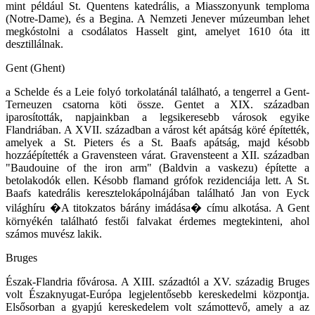
mint például St. Quentens katedrális, a Miasszonyunk temploma
(Notre-Dame), és a Begina. A Nemzeti Jenever múzeumban lehet
megkóstolni a csodálatos Hasselt gint, amelyet 1610 óta itt
desztillálnak.
Gent (Ghent)
a Schelde és a Leie folyó torkolatánál található, a tengerrel a Gent-
Terneuzen csatorna köti össze. Gentet a XIX. században
iparosították, napjainkban a legsikeresebb városok egyike
Flandriában. A XVII. században a várost két apátság köré építették,
amelyek a St. Pieters és a St. Baafs apátság, majd késobb
hozzáépítették a Gravensteen várat. Gravensteent a XII. században
"Baudouine of the iron arm" (Baldvin a vaskezu) építette a
betolakodók ellen. Késobb flamand grófok rezidenciája lett. A St.
Baafs katedrális keresztelokápolnájában található Jan von Eyck
világhíru �A titokzatos bárány imádása� címu alkotása. A Gent
környékén található festői falvakat érdemes megtekinteni, ahol
számos muvész lakik.
Bruges
Észak-Flandria fővárosa. A XIII. századtól a XV. századig Bruges
volt Északnyugat-Európa legjelentősebb kereskedelmi központja.
Elsősorban a gyapjú kereskedelem volt számottevő, amely a az