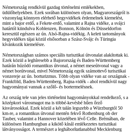
Németország rendkívül gazdag történelmi emlékekben,
üdülőhelyekben. Ezek sorában különösen olyan, Magyarországról is
viszonylag könnyen elérhető hegyvidékek érdemelnek kiemelést,
mint a bajor erdő, a Fekete-erdő, valamint a Rajna vidéke, a svájci
határtól kiindulva Koblenzen, Bonnon, Kölnön és Düsseldorfon
keresztül egészen az ún. Alsó-Rajna-vidékig. A keleti tartományok
hegyvidékes tájai közül elsősorban a Szász-Svájc és Türingia
kívánkozik kiemelésre.
Németországban számos speciális turisztikai útvonalat alakítottak ki.
Ezek közül a leghíresebb a Bajorország és Baden-Württemberg
határán húzódó romantikus útvonal, a német meseútvonal vagy a
német borútvonal, mivel Németország egyik számottevő turisztikai
vonzereje az ún. borturizmus. Több olyan vidéke van az országnak -
Frankföld, Baden-Württemberg, Rajna-vidék - ahol rendkívül nagy
hagyományai vannak a szőlő- és bortermelésnek.
Az ország tele van jeles történelmi hagyományokkal rendelkező, s a
középkori városmagot ma is többé-kevésbé hűen őrző
kisvárosokkal. Ezek közül a két talán legszebb a Würzburgtól 50
km-re, a romantikus útvonal mentén fekvő Rothenburg ob der
Tauber, valamint a Hannover közelében lévő Celle. Brémában, de
különösen Hamburgban a kikötő kínál emlékezetes turisztikai
látványosságot. A természet a legháborítatlanabbul Mecklenburg