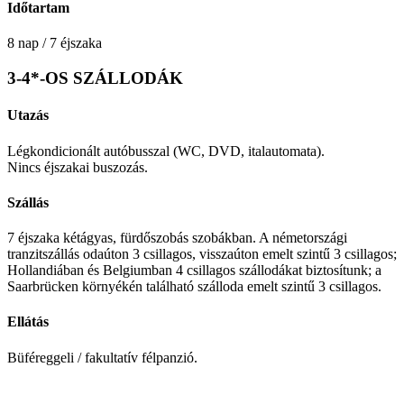
Időtartam
8 nap / 7 éjszaka
3-4*-OS SZÁLLODÁK
Utazás
Légkondicionált autóbusszal (WC, DVD, italautomata).
Nincs éjszakai buszozás.
Szállás
7 éjszaka kétágyas, fürdőszobás szobákban. A németországi
tranzitszállás odaúton 3 csillagos, visszaúton emelt szintű 3 csillagos;
Hollandiában és Belgiumban 4 csillagos szállodákat biztosítunk; a
Saarbrücken környékén található szálloda emelt szintű 3 csillagos.
Ellátás
Büféreggeli / fakultatív félpanzió.