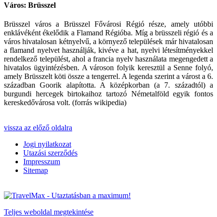
Város: Brüsszel
Brüsszel város a Brüsszel Fővárosi Régió része, amely utóbbi
enklávéként ékelődik a Flamand Régióba. Míg a brüsszeli régió és a
város hivatalosan kétnyelvű, a környező települések már hivatalosan
a flamand nyelvet használják, kivéve a hat, nyelvi létesítményekkel
rendelkező települést, ahol a francia nyelv használata megengedett a
hivatalos ügyintézésben. A városon folyik keresztül a Senne folyó,
amely Brüsszelt köti össze a tengerrel. A legenda szerint a várost a 6.
században Goorik alapította. A középkorban (a 7. századtól) a
burgundi hercegek birtokaihoz tartozó Németalföld egyik fontos
kereskedővárosa volt. (forrás wikipedia)
vissza az előző oldalra
Jogi nyilatkozat
Utazási szerződés
Impresszum
Sitemap
Teljes weboldal megtekintése