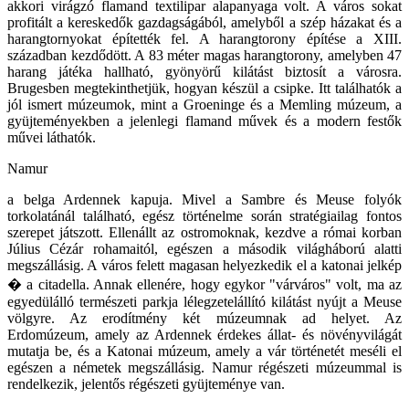
akkori virágzó flamand textilipar alapanyaga volt. A város sokat
profitált a kereskedők gazdagságából, amelyből a szép házakat és a
harangtornyokat építették fel. A harangtorony építése a XIII.
században kezdődött. A 83 méter magas harangtorony, amelyben 47
harang játéka hallható, gyönyörű kilátást biztosít a városra.
Brugesben megtekinthetjük, hogyan készül a csipke. Itt találhatók a
jól ismert múzeumok, mint a Groeninge és a Memling múzeum, a
gyüjteményekben a jelenlegi flamand művek és a modern festők
művei láthatók.
Namur
a belga Ardennek kapuja. Mivel a Sambre és Meuse folyók
torkolatánál található, egész történelme során stratégiailag fontos
szerepet játszott. Ellenállt az ostromoknak, kezdve a római korban
Július Cézár rohamaitól, egészen a második világháború alatti
megszállásig. A város felett magasan helyezkedik el a katonai jelkép
� a citadella. Annak ellenére, hogy egykor "várváros" volt, ma az
egyedülálló természeti parkja lélegzetelállító kilátást nyújt a Meuse
völgyre. Az erodítmény két múzeumnak ad helyet. Az
Erdomúzeum, amely az Ardennek érdekes állat- és növényvilágát
mutatja be, és a Katonai múzeum, amely a vár történetét meséli el
egészen a németek megszállásig. Namur régészeti múzeummal is
rendelkezik, jelentős régészeti gyüjteménye van.