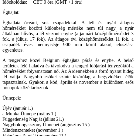
Időeltolódás: CET 0 óra (GMT +1 óra)
Éghajlat:
Éghajlata óceáni, sok csapadékkal. A téli és nyári átlagos
hőmérséklet közötti különbség mértéke nem túl nagy, a nyár
általában hűvös, a tél viszont enyhe (a januári középhőmérséklet 3
fok, a júliusi 17 fok). Az átlagos évi középhőmérséklet 11 fok, a
csapadék éves mennyisége 900 mm körül alakul, eloszlása
egyenletes.
A tengerhez közel Belgium éghajlata párás és enyhe. A belső
területek felé haladva és távolodva a tengeri időjárási tényezőktől a
hőmérséklet folyamatosan nő. Az Ardennekben a forró nyarat hideg
tél váltja. Nagyobb esőket szinte kizárólag a hegyvidéken élők
tapasztalnak. Gyakori a köd, április és november a különösen esős
hónapok közé tartoznak.
Ünnepek:
Újév (január 1.)
a Munka Ünnepe (május 1.)
Függetlenség Napját (július 21.)
Nagyboldogasszony Ünnepét (augusztus 15.)
Mindenszenteket (november 1.)
Veteránok Napját (november 11.)