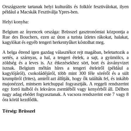
Országszerte tartanak helyi kulturális és folklór fesztiválokat, ilyen
például a Macskák Fesztiválja Ypres-ben.
Helyi konyha:
Belgium az ínyencek országa: Brüsszel gasztronómiai központja a
Rue des Bouchers, ezen az úton a turista ízletes rákokat, halakat,
kagylókat és egyéb tengeri herkentyűket kóstolhat meg.
A belga étrend igen gazdag választékot rejt magában, beletartozik a
sertés, a szárnyas, a hal, a tengeri ételek, a sajt, a gyümölcs, a
zöldség és a leves is. Az étkezésekhez sört, bort és ásványvizet
isznak. Belgium méltán híres a tengeri ételeiről (például a
kagylójáról), csokoládéjáról, több mint 300 féle söréről és a sült
krumpliról (frites), amiről azt állítják, hogy ők találták fel, és inkább
majonézzel, mintsem ketchuppal fogyasztják. A reggeli rendszerint
egy forró italból és lekváros zsemléből vagy kenyérből áll. Délben
nagy adag ebédet fogyasztanak. A vacsora rendszerint este 7 vagy 8
óra körül kezdődik.
Térség: Brüsszel