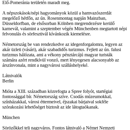
Elő-Pomeránia területén maradt meg.
A népszokások/népi hagyományok közül a hamvazószerdát
megelőző hétfőn, az ún. Rosenmontag napján Mainzban,
Düsseldorfban, de elsősorban Kölnben megrendezésre kerülő
karnevál, valamint a szeptember végén Münchenben megtartott népi
felvonulás és sörfesztivál kívánkozik kiemelésre.
Németország be van rendezkedve az idegenforgalomra, legyen az
akár üzleti (vásári), akár szabadidős turizmus. Fejlett az ún. falusi
turizmus hálózata, ami a vékony pénztárcájú magyar turisták
számára azért rendkívül vonzó, mert lényegesen alacsonyabb az
árszínvonala, mint a nagyvárosi szálláshelyeké.
Látnivalók
Berlin
Mióta a XIII. században közrefogta a Spree folyót, startégiai
fontossággal bír. Németország szíve. Csodás múzeumokkal,
színházakkal, városi éttermeivel, éjszakai bárjaival sokféle
szórakozási lehetőséget biztosít az ide látogtaókanak.
München
Sörözőkkel teli nagyváros. Fontos látnivaló a Német Nemzeti