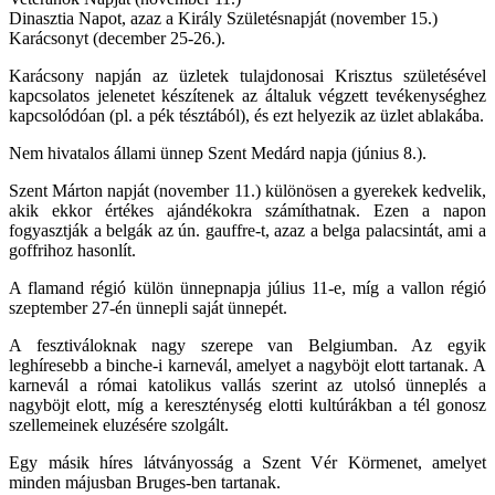
Dinasztia Napot, azaz a Király Születésnapját (november 15.)
Karácsonyt (december 25-26.).
Karácsony napján az üzletek tulajdonosai Krisztus születésével
kapcsolatos jelenetet készítenek az általuk végzett tevékenységhez
kapcsolódóan (pl. a pék tésztából), és ezt helyezik az üzlet ablakába.
Nem hivatalos állami ünnep Szent Medárd napja (június 8.).
Szent Márton napját (november 11.) különösen a gyerekek kedvelik,
akik ekkor értékes ajándékokra számíthatnak. Ezen a napon
fogyasztják a belgák az ún. gauffre-t, azaz a belga palacsintát, ami a
goffrihoz hasonlít.
A flamand régió külön ünnepnapja július 11-e, míg a vallon régió
szeptember 27-én ünnepli saját ünnepét.
A fesztiváloknak nagy szerepe van Belgiumban. Az egyik
leghíresebb a binche-i karnevál, amelyet a nagyböjt elott tartanak. A
karnevál a római katolikus vallás szerint az utolsó ünneplés a
nagyböjt elott, míg a kereszténység elotti kultúrákban a tél gonosz
szellemeinek eluzésére szolgált.
Egy másik híres látványosság a Szent Vér Körmenet, amelyet
minden májusban Bruges-ben tartanak.