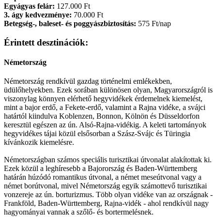
Egyágyas felár:
127.000 Ft
3. ágy kedvezménye:
70.000 Ft
Betegség-, baleset- és poggyászbiztosítás:
575 Ft/nap
Érintett desztinációk:
Németország
Németország rendkívül gazdag történelmi emlékekben,
üdülőhelyekben. Ezek sorában különösen olyan, Magyarországról is
viszonylag könnyen elérhető hegyvidékek érdemelnek kiemelést,
mint a bajor erdő, a Fekete-erdő, valamint a Rajna vidéke, a svájci
határtól kiindulva Koblenzen, Bonnon, Kölnön és Düsseldorfon
keresztül egészen az ún. Alsó-Rajna-vidékig. A keleti tartományok
hegyvidékes tájai közül elsősorban a Szász-Svájc és Türingia
kívánkozik kiemelésre.
Németországban számos speciális turisztikai útvonalat alakítottak ki.
Ezek közül a leghíresebb a Bajorország és Baden-Württemberg
határán húzódó romantikus útvonal, a német meseútvonal vagy a
német borútvonal, mivel Németország egyik számottevő turisztikai
vonzereje az ún. borturizmus. Több olyan vidéke van az országnak -
Frankföld, Baden-Württemberg, Rajna-vidék - ahol rendkívül nagy
hagyományai vannak a szőlő- és bortermelésnek.