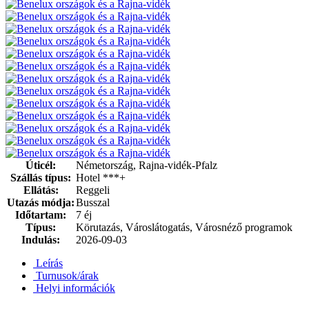
Úticél:
Németország, Rajna-vidék-Pfalz
Szállás típus:
Hotel ***+
Ellátás:
Reggeli
Utazás módja:
Busszal
Időtartam:
7 éj
Típus:
Körutazás, Városlátogatás, Városnéző programok
Indulás:
2026-09-03
Leírás
Turnusok/árak
Helyi információk