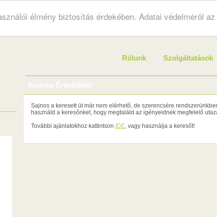
használói élmény biztosítás érdekében. Adatai védelméröl a
Rólunk
Szolgáltatások
Kedves Érdeklődő!
Sajnos a keresett út már nem elérhető, de szerencsére rendszerünkben 
használd a keresőnket, hogy megtaláld az igényeidnek megfelelő utazá
További ajánlatokhoz kattintson
IDE
, vagy használja a keresőt!