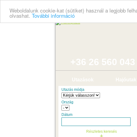
Weboldalunk cookie-kat (sütiket) használ a legjobb fel
olvashat.
További információ
+36 26 560 043
Utazások
Hajóutak
Utazás módja
Ország
Dátum
Részletes keresés
+