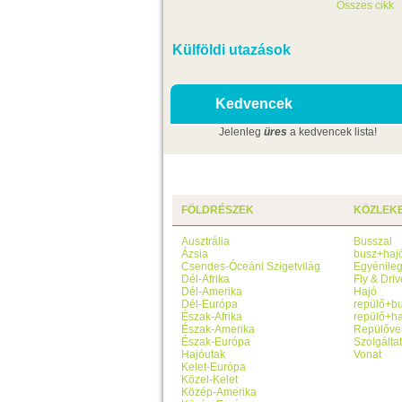
Összes cikk
Külföldi utazások
Kedvencek
Jelenleg
üres
a kedvencek lista!
FÖLDRÉSZEK
KÖZLEK
Ausztrália
Busszal
Ázsia
busz+haj
Csendes-Óceáni Szigetvilág
Egyénile
Dél-Afrika
Fly & Driv
Dél-Amerika
Hajó
Dél-Európa
repülő+b
Észak-Afrika
repülő+ha
Észak-Amerika
Repülőve
Észak-Európa
Szolgálta
Hajóutak
Vonat
Kelet-Európa
Közel-Kelet
Közép-Amerika