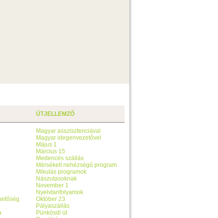
ÚTJELLEMZŐ
Magyar asszisztenciával
Magyar idegenvezetővel
Május 1
Március 15
Medencés szállás
Mérsékelt nehézségű program
Mikulás programok
Nászutasoknak
November 1
Nyelvtanfolyamok
ehetőség
Október 23
Pályaszállás
a
Pünkösdi út