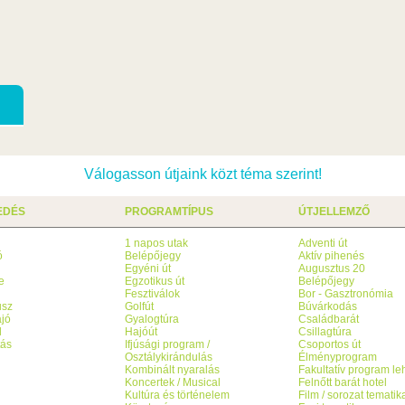
Válogasson útjaink közt téma szerint!
EDÉS
PROGRAMTÍPUS
ÚTJELLEMZŐ
1 napos utak
Adventi út
ó
Belépőjegy
Aktív pihenés
g
Egyéni út
Augusztus 20
e
Egzotikus út
Belépőjegy
Fesztiválok
Bor - Gasztronómia
usz
Golfút
Búvárkodás
jó
Gyalogtúra
Családbarát
l
Hajóút
Csillagtúra
tás
Ifjúsági program /
Csoportos út
Osztálykirándulás
Élményprogram
Kombinált nyaralás
Fakultatív program l
Koncertek / Musical
Felnőtt barát hotel
Kultúra és történelem
Film / sorozat tematik