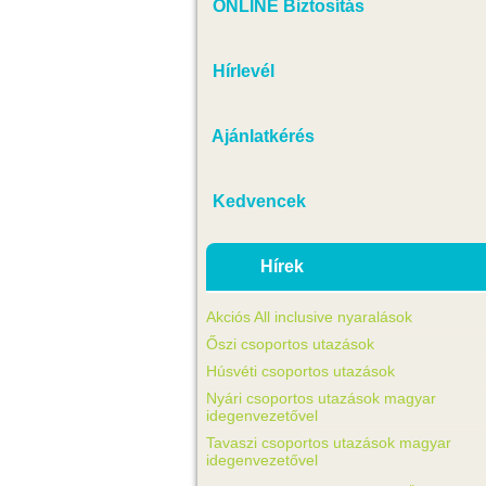
ONLINE Biztosítás
Hírlevél
Ajánlatkérés
Kedvencek
Hírek
Akciós All inclusive nyaralások
Őszi csoportos utazások
Húsvéti csoportos utazások
Nyári csoportos utazások magyar
idegenvezetővel
Tavaszi csoportos utazások magyar
idegenvezetővel