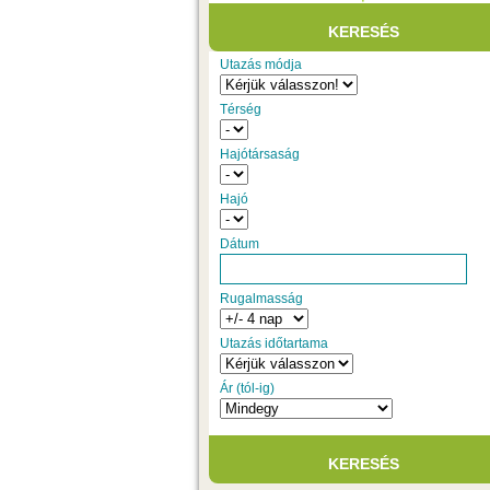
Utazás módja
Térség
Hajótársaság
Hajó
Dátum
Rugalmasság
Utazás időtartama
Ár (tól-ig)