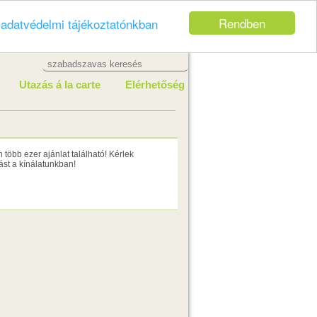
Rendben
z
adatvédelmi tájékoztatónkban
Utazás á la carte
Elérhetőség
több ezer ajánlat található! Kérlek
st a kínálatunkban!