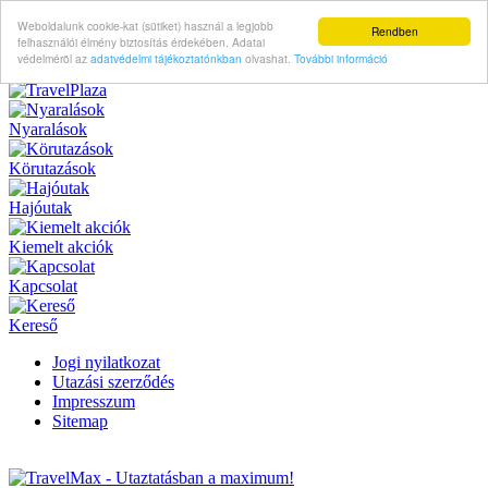
Weboldalunk cookie-kat (sütiket) használ a legjobb
Rendben
felhasználói élmény biztosítás érdekében. Adatai
védelméröl az
adatvédelmi tájékoztatónkban
olvashat.
További információ
Nyaralások
Körutazások
Hajóutak
Kiemelt akciók
Kapcsolat
Kereső
Jogi nyilatkozat
Utazási szerződés
Impresszum
Sitemap