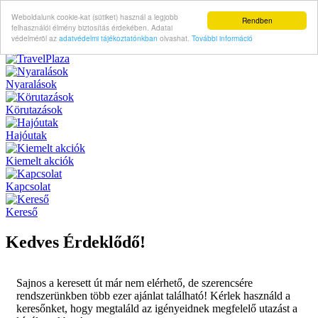
Weboldalunk cookie-kat (sütiket) használ a legjobb
Rendben
felhasználói élmény biztosítás érdekében. Adatai
védelméröl az
adatvédelmi tájékoztatónkban
olvashat.
További információ
Nyaralások
Körutazások
Hajóutak
Kiemelt akciók
Kapcsolat
Kereső
Kedves Érdeklődő!
Sajnos a keresett út már nem elérhető, de szerencsére
rendszerünkben több ezer ajánlat található! Kérlek használd a
keresőnket, hogy megtaláld az igényeidnek megfelelő utazást a