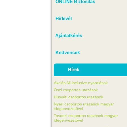
ONLINE Biztosítás
Hírlevél
Ajánlatkérés
Kedvencek
Hírek
Akciós All inclusive nyaralások
Őszi csoportos utazások
Húsvéti csoportos utazások
Nyári csoportos utazások magyar
idegenvezetővel
Tavaszi csoportos utazások magyar
idegenvezetővel