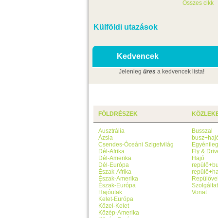
Összes cikk
Külföldi utazások
Kedvencek
Jelenleg
üres
a kedvencek lista!
FÖLDRÉSZEK
KÖZLEK
Ausztrália
Busszal
Ázsia
busz+haj
Csendes-Óceáni Szigetvilág
Egyénile
Dél-Afrika
Fly & Driv
Dél-Amerika
Hajó
Dél-Európa
repülő+b
Észak-Afrika
repülő+ha
Észak-Amerika
Repülőve
Észak-Európa
Szolgálta
Hajóutak
Vonat
Kelet-Európa
Közel-Kelet
Közép-Amerika