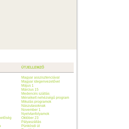
ÚTJELLEMZŐ
Magyar asszisztenciával
Magyar idegenvezetővel
Május 1
Március 15
Medencés szállás
Mérsékelt nehézségű program
Mikulás programok
Nászutasoknak
November 1
Nyelvtanfolyamok
ehetőség
Október 23
Pályaszállás
a
Pünkösdi út