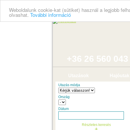
Weboldalunk cookie-kat (sütiket) használ a legjobb fel
olvashat.
További információ
+36 26 560 043
Utazások
Hajóutak
Utazás módja
Ország
Dátum
Részletes keresés
+