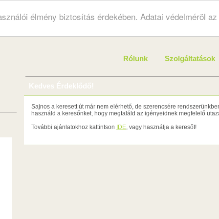
használói élmény biztosítás érdekében. Adatai védelméröl a
Rólunk
Szolgáltatások
Kedves Érdeklődő!
Sajnos a keresett út már nem elérhető, de szerencsére rendszerünkben 
használd a keresőnket, hogy megtaláld az igényeidnek megfelelő utazá
További ajánlatokhoz kattintson
IDE
, vagy használja a keresőt!