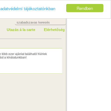
Rendben
z
adatvédelmi tájékoztatónkban
Utazás á la carte
Elérhetőség
több ezer ajánlat található! Kérlek
st a kínálatunkban!