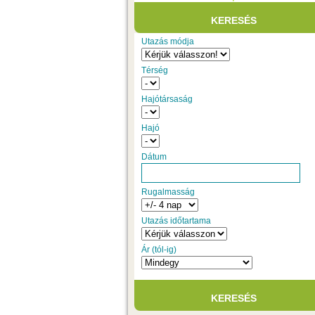
Utazás módja
Térség
Hajótársaság
Hajó
Dátum
Rugalmasság
Utazás időtartama
Ár (tól-ig)