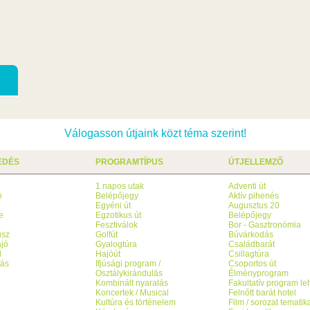
Válogasson útjaink közt téma szerint!
EDÉS
PROGRAMTÍPUS
ÚTJELLEMZŐ
1 napos utak
Adventi út
ó
Belépőjegy
Aktív pihenés
g
Egyéni út
Augusztus 20
e
Egzotikus út
Belépőjegy
Fesztiválok
Bor - Gasztronómia
usz
Golfút
Búvárkodás
jó
Gyalogtúra
Családbarát
l
Hajóút
Csillagtúra
tás
Ifjúsági program /
Csoportos út
Osztálykirándulás
Élményprogram
Kombinált nyaralás
Fakultatív program l
Koncertek / Musical
Felnőtt barát hotel
Kultúra és történelem
Film / sorozat tematik