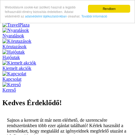
Weboldalunk cookie-kat (sütiket) használ a legjobb
Rendben
felhasználói élmény biztosítás érdekében. Adatai
védelméröl az
adatvédelmi tájékoztatónkban
olvashat.
További információ
Nyaralások
Körutazások
Hajóutak
Kiemelt akciók
Kapcsolat
Kereső
Kedves Érdeklődő!
Sajnos a keresett út már nem elérhető, de szerencsére
rendszerünkben több ezer ajánlat található! Kérlek használd a
keresőnket, hogy megtaláld az igényeidnek megfelelő utazást a