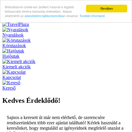
Weboldalunk cookie-kat (sütiket) használ a legjobb
Rendben
felhasználói élmény biztosítás érdekében. Adatai
védelméröl az
adatvédelmi tájékoztatónkban
olvashat.
További információ
Nyaralások
Körutazások
Hajóutak
Kiemelt akciók
Kapcsolat
Kereső
Kedves Érdeklődő!
Sajnos a keresett út már nem elérhető, de szerencsére
rendszerünkben több ezer ajánlat található! Kérlek használd a
keresőnket, hogy megtaláld az igényeidnek megfelelő utazást a