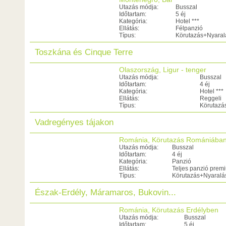
Utazás módja:
Busszal
Időtartam:
5 éj
Kategória:
Hotel ***
Ellátás:
Félpanzió
Típus:
Körutazás+Nyaral
Toszkána és Cinque Terre
Olaszország, Ligur - tenger
Utazás módja:
Busszal
Időtartam:
4 éj
Kategória:
Hotel ***
Ellátás:
Reggeli
Típus:
Körutazá
Vadregényes tájakon
Románia, Körutazás Romániába
Utazás módja:
Busszal
Időtartam:
4 éj
Kategória:
Panzió
Ellátás:
Teljes panzió prem
Típus:
Körutazás+Nyaralá
Észak-Erdély, Máramaros, Bukovin...
Románia, Körutazás Erdélyben
Utazás módja:
Busszal
Időtartam:
5 éj