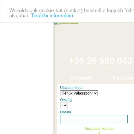
Weboldalunk cookie-kat (sütiket) használ a legjobb fel
olvashat.
További információ
+36 26 560 043
Utazások
Hajóutak
Utazás módja
Ország
Dátum
Részletes keresés
+