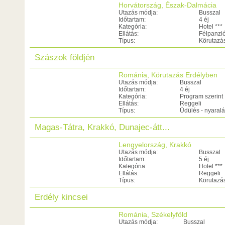
Horvátország, Észak-Dalmácia
Utazás módja:
Busszal
Időtartam:
4 éj
Kategória:
Hotel ***
Ellátás:
Félpanzi
Típus:
Körutazá
Szászok földjén
Románia, Körutazás Erdélyben
Utazás módja:
Busszal
Időtartam:
4 éj
Kategória:
Program szerint
Ellátás:
Reggeli
Típus:
Üdülés - nyaral
Magas-Tátra, Krakkó, Dunajec-átt...
Lengyelország, Krakkó
Utazás módja:
Busszal
Időtartam:
5 éj
Kategória:
Hotel ***
Ellátás:
Reggeli
Típus:
Körutazá
Erdély kincsei
Románia, Székelyföld
Utazás módja:
Busszal