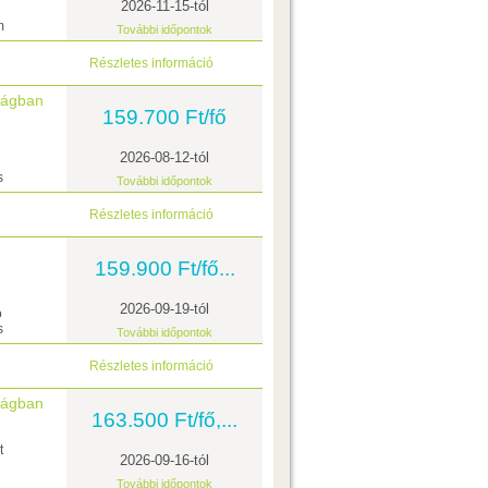
2026-11-15-tól
m
További időpontok
Részletes információ
zágban
159.700 Ft/fő
2026-08-12-tól
s
További időpontok
Részletes információ
159.900 Ft/fő...
2026-09-19-tól
ó
s
További időpontok
Részletes információ
zágban
163.500 Ft/fő,...
t
2026-09-16-tól
További időpontok