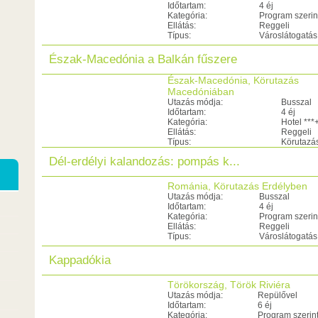
Időtartam:
4 éj
Kategória:
Program szerin
Ellátás:
Reggeli
Típus:
Városlátogatás
Észak-Macedónia a Balkán fűszere
Észak-Macedónia, Körutazás
Macedóniában
Utazás módja:
Busszal
Időtartam:
4 éj
Kategória:
Hotel ***
Ellátás:
Reggeli
Típus:
Körutazá
Dél-erdélyi kalandozás: pompás k...
Románia, Körutazás Erdélyben
Utazás módja:
Busszal
Időtartam:
4 éj
Kategória:
Program szerin
Ellátás:
Reggeli
Típus:
Városlátogatás
Kappadókia
Törökország, Török Riviéra
Utazás módja:
Repülővel
Időtartam:
6 éj
Kategória:
Program szerin