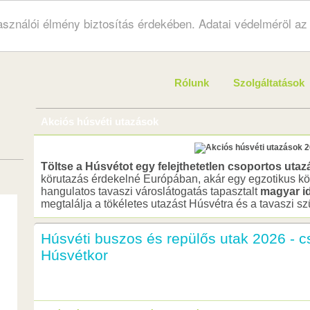
használói élmény biztosítás érdekében. Adatai védelméröl a
Rólunk
Szolgáltatások
Akciós húsvéti utazások
Töltse a Húsvétot egy felejthetetlen csoportos utaz
körutazás érdekelné Európában, akár egy egzotikus kö
hangulatos tavaszi városlátogatás tapasztalt
magyar i
megtalálja a tökéletes utazást Húsvétra és a tavaszi sz
Húsvéti buszos és repülős utak 2026 - c
Húsvétkor