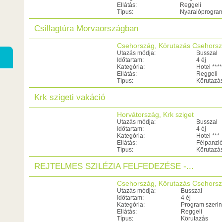
Ellátás:
Reggeli
Típus:
Nyaralóprogra
Csillagtúra Morvaországban
Csehország, Körutazás Csehors
Utazás módja:
Busszal
Időtartam:
4 éj
Kategória:
Hotel ****
Ellátás:
Reggeli
Típus:
Körutazá
Krk szigeti vakáció
Horvátország, Krk sziget
Utazás módja:
Busszal
Időtartam:
4 éj
Kategória:
Hotel ***
Ellátás:
Félpanzi
Típus:
Körutazá
REJTELMES SZILÉZIA FELFEDEZÉSE -...
Csehország, Körutazás Csehors
Utazás módja:
Busszal
Időtartam:
4 éj
Kategória:
Program szerin
Ellátás:
Reggeli
Típus:
Körutazás