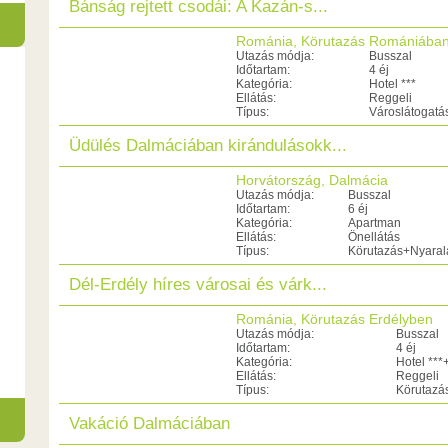
Bánság rejtett csodái: A Kazán-s...
Románia, Körutazás Romániába
Utazás módja:
Busszal
Időtartam:
4 éj
Kategória:
Hotel ***
Ellátás:
Reggeli
Típus:
Városlátogatá
Üdülés Dalmáciában kirándulásokk...
Horvátország, Dalmácia
Utazás módja:
Busszal
Időtartam:
6 éj
Kategória:
Apartman
Ellátás:
Önellátás
Típus:
Körutazás+Nyaral
Dél-Erdély híres városai és várk...
Románia, Körutazás Erdélyben
Utazás módja:
Busszal
Időtartam:
4 éj
Kategória:
Hotel ***
Ellátás:
Reggeli
Típus:
Körutazá
Vakáció Dalmáciában