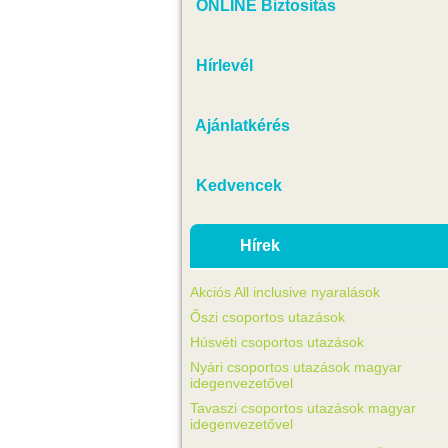
ONLINE Biztosítás
Hírlevél
Ajánlatkérés
Kedvencek
Hírek
Akciós All inclusive nyaralások
Őszi csoportos utazások
Húsvéti csoportos utazások
Nyári csoportos utazások magyar
idegenvezetővel
Tavaszi csoportos utazások magyar
idegenvezetővel