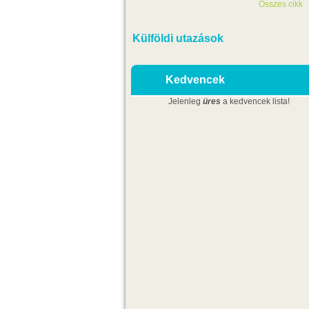
Összes cikk
Külföldi utazások
Kedvencek
Jelenleg
üres
a kedvencek lista!