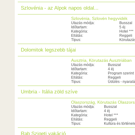
Szlovénia - az Alpok napos oldal...
Szlovénia, Szlovén hegyvidék
Utazás módja:
Busszal
Időtartam:
5 éj
Kategória:
Hotel ***
Ellátás:
Reggeli
Típus:
Körutazá
Dolomitok legszebb tájai
Ausztria, Körutazás Ausztriában
Utazás módja:
Busszal
Időtartam:
4 éj
Kategória:
Program szerint
Ellátás:
Reggeli
Típus:
Üdülés - nyaral
Umbria - Itália zöld szíve
Olaszország, Körutazás Olaszor
Utazás módja:
Busszal
Időtartam:
4 éj
Kategória:
Hotel ***
Ellátás:
Reggeli
Típus:
Kultúra és történe
Rab Szigeti vakáció