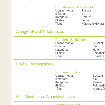
Horvátország, Rab-sziget
Utazás módja:
Busszal
Időtartam:
4 éj
Kategória:
Hotel ***
Ellátás:
Félpanzió
Típus:
Körutazás+Nyaral
A nagy ERDÉLYI körutazás
Románia, Székelyföld
Utazás módja:
Busszal
Időtartam:
5 éj
Kategória:
Hotel ***
Ellátás:
Félpanzi
Típus:
Körutazá
Erdélyi Barangolások
Románia, Erdély
Utazás módja:
Busszal
Időtartam:
4 éj
Kategória:
Panzió
Ellátás:
Félpanzi
Típus:
Körutazá
Mini Montenegró Albániával fűsze...
Montenegro, Bar