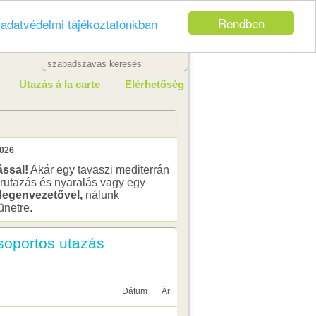
Rendben
z
adatvédelmi tájékoztatónkban
Utazás á la carte
Elérhetőség
ással!
Akár egy tavaszi mediterrán
rutazás és nyaralás vagy egy
degenvezetővel,
nálunk
ünetre.
soportos utazás
Dátum
Ár