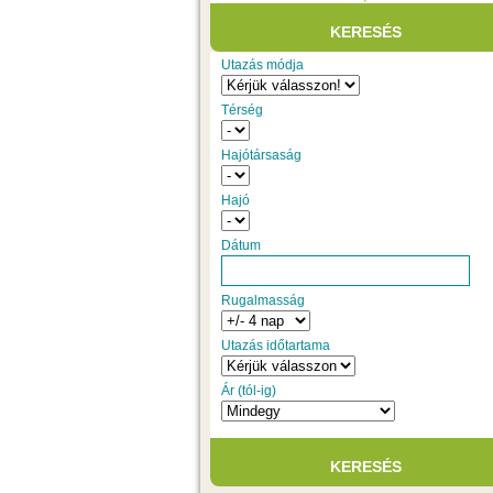
Utazás módja
Térség
Hajótársaság
Hajó
Dátum
Rugalmasság
Utazás időtartama
Ár (tól-ig)