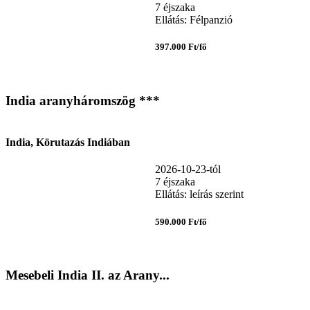
7 éjszaka
Ellátás: Félpanzió
397.000 Ft/fő
India aranyháromszög ***
India, Körutazás Indiában
2026-10-23-tól
7 éjszaka
Ellátás: leírás szerint
590.000 Ft/fő
Mesebeli India II. az Arany...