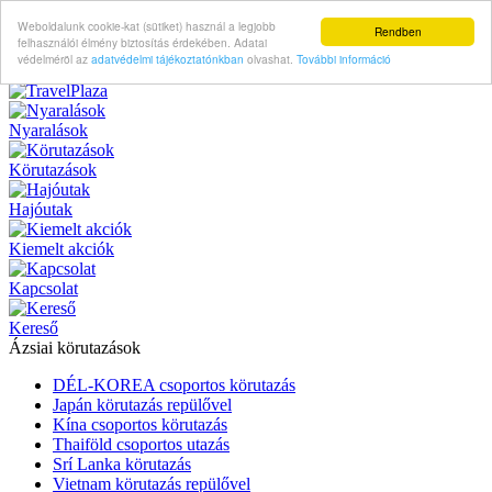
Weboldalunk cookie-kat (sütiket) használ a legjobb
Rendben
felhasználói élmény biztosítás érdekében. Adatai
védelméröl az
adatvédelmi tájékoztatónkban
olvashat.
További információ
Nyaralások
Körutazások
Hajóutak
Kiemelt akciók
Kapcsolat
Kereső
Ázsiai körutazások
DÉL-KOREA csoportos körutazás
Japán körutazás repülővel
Kína csoportos körutazás
Thaiföld csoportos utazás
Srí Lanka körutazás
Vietnam körutazás repülővel