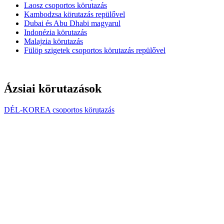
Laosz csoportos körutazás
Kambodzsa körutazás repülővel
Dubai és Abu Dhabi magyarul
Indonézia körutazás
Malajzia körutazás
Fülöp szigetek csoportos körutazás repülővel
Ázsiai körutazások
DÉL-KOREA csoportos körutazás