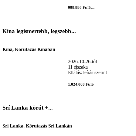
999.990 Ft/fő,...
Kína legismertebb, legszebb...
Kína, Körutazás Kínában
2026-10-26-tól
11 éjszaka
Ellátás: leírás szerint
1.024.000 Ft/fő
Srí Lanka körút +...
Sri Lanka, Körutazás Sri Lankán