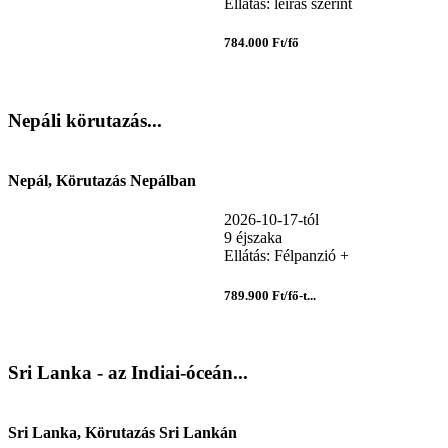
Ellátás: leírás szerint
784.000 Ft/fő
Nepáli körutazás...
Nepál, Körutazás Nepálban
2026-10-17-tól
9 éjszaka
Ellátás: Félpanzió +
789.900 Ft/fő-t...
Sri Lanka - az Indiai-óceán...
Sri Lanka, Körutazás Sri Lankán