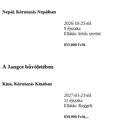
Nepál, Körutazás Nepálban
2026-10-25-tól
9 éjszaka
Ellátás: leírás szerint
855.000 Ft/fő
A Jangce bűvöletében
Kína, Körutazás Kínában
2027-03-23-tól
11 éjszaka
Ellátás: Reggeli
859.990 Ft/fő,...