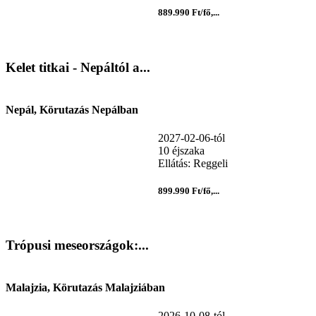
889.990 Ft/fő,...
Kelet titkai - Nepáltól a...
Nepál, Körutazás Nepálban
2027-02-06-tól
10 éjszaka
Ellátás: Reggeli
899.990 Ft/fő,...
Trópusi meseországok:...
Malajzia, Körutazás Malajziában
2026-10-08-tól