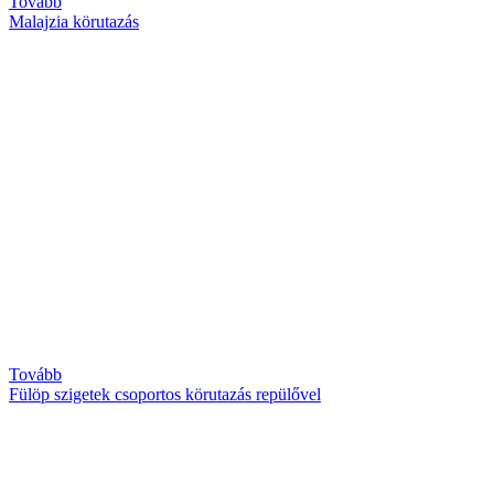
Tovább
Malajzia körutazás
Tovább
Fülöp szigetek csoportos körutazás repülővel