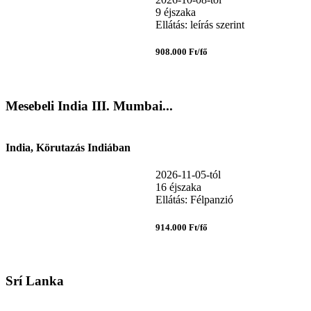
9 éjszaka
Ellátás: leírás szerint
908.000 Ft/fő
Mesebeli India III. Mumbai...
India, Körutazás Indiában
2026-11-05-tól
16 éjszaka
Ellátás: Félpanzió
914.000 Ft/fő
Srí Lanka