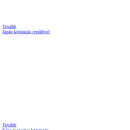
Tovább
Japán körutazás repülővel
Tovább